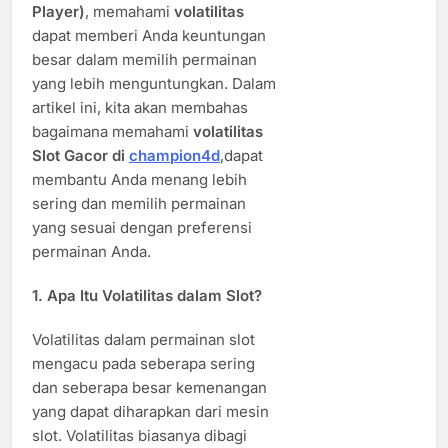
Player)
, memahami
volatilitas
dapat memberi Anda keuntungan
besar dalam memilih permainan
yang lebih menguntungkan. Dalam
artikel ini, kita akan membahas
bagaimana memahami
volatilitas
Slot Gacor di
champion4d
,dapat
membantu Anda menang lebih
sering dan memilih permainan
yang sesuai dengan preferensi
permainan Anda.
1.
Apa Itu Volatilitas dalam Slot?
Volatilitas dalam permainan slot
mengacu pada seberapa sering
dan seberapa besar kemenangan
yang dapat diharapkan dari mesin
slot. Volatilitas biasanya dibagi