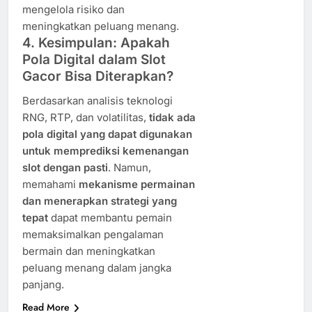
mengelola risiko dan
meningkatkan peluang menang.
4. Kesimpulan: Apakah
Pola Digital dalam Slot
Gacor Bisa Diterapkan?
Berdasarkan analisis teknologi
RNG, RTP, dan volatilitas,
tidak ada
pola digital yang dapat digunakan
untuk memprediksi kemenangan
slot dengan pasti
. Namun,
memahami
mekanisme permainan
dan menerapkan strategi yang
tepat
dapat membantu pemain
memaksimalkan pengalaman
bermain dan meningkatkan
peluang menang dalam jangka
panjang.
Read More