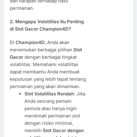
dan harapan terhadap hasil
permainan.
2.
Mengapa Volatilitas Itu Penting
di Slot Gacor Champion4D?
Di
Champion4D
, Anda akan
menemukan berbagai pilihan
Slot
Gacor
dengan berbagai tingkat
volatilitas. Memahami volatilitas
dapat membantu Anda membuat
keputusan yang lebih tepat tentang
permainan yang akan dimainkan.
Slot Volatilitas Rendah
: Jika
Anda seorang pemain
pemula atau hanya ingin
menikmati permainan slot
dengan risiko minimal,
memilih
Slot Gacor dengan