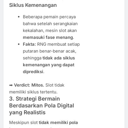
Siklus Kemenangan
Beberapa pemain percaya
bahwa setelah serangkaian
kekalahan, mesin slot akan
memasuki fase menang
.
Fakta:
RNG membuat setiap
putaran benar-benar acak,
sehingga
tidak ada siklus
kemenangan yang dapat
diprediksi
.
➡
Verdict:
Mitos.
Slot tidak
memiliki siklus tertentu.
3. Strategi Bermain
Berdasarkan Pola Digital
yang Realistis
Meskipun slot
tidak memiliki pola