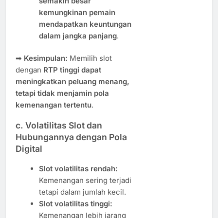
semakin besar
kemungkinan pemain
mendapatkan keuntungan
dalam jangka panjang
.
➡
Kesimpulan:
Memilih slot
dengan
RTP tinggi dapat
meningkatkan peluang menang,
tetapi tidak menjamin pola
kemenangan tertentu
.
c. Volatilitas Slot dan
Hubungannya dengan Pola
Digital
Slot volatilitas rendah:
Kemenangan sering terjadi
tetapi dalam jumlah kecil.
Slot volatilitas tinggi:
Kemenangan lebih jarang