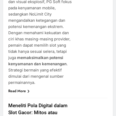
dan visual eksplosif, PG Soft fokus
pada kenyamanan mobile,
sedangkan NoLimit City
mengandalkan ketegangan dan
potensi kemenangan ekstrem.
Dengan memahami kekuatan dan
ciri khas masing-masing provider,
pemain dapat memilih slot yang
tidak hanya sesuai selera, tetapi
juga
memaksimalkan potensi
kenyamanan dan kemenangan
.
Strategi bermain yang efektif
dimulai dari mengenal sumber
permainannya.
Read More
Meneliti Pola Digital dalam
Slot Gacor: Mitos atau