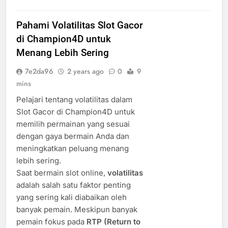
Pahami Volatilitas Slot Gacor
di Champion4D untuk
Menang Lebih Sering
7e2da96
2 years ago
0
9
mins
Pelajari tentang volatilitas dalam
Slot Gacor di Champion4D untuk
memilih permainan yang sesuai
dengan gaya bermain Anda dan
meningkatkan peluang menang
lebih sering.
Saat bermain slot online,
volatilitas
adalah salah satu faktor penting
yang sering kali diabaikan oleh
banyak pemain. Meskipun banyak
pemain fokus pada
RTP (Return to