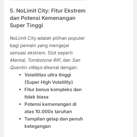
5. NoLimit City: Fitur Ekstrem
dan Potensi Kemenangan
Super Tinggi
NoLimit City adalah pilihan populer
bagi pemain yang mengejar
sensasi ekstrem. Slot seperti
Mental
,
Tombstone RIP
, dan
San
Quentin xWays
dikenal dengan:
Volatilitas ultra tinggi
(Super High Volatility)
Fitur bonus kompleks dan
tidak biasa
Potensi kemenangan di
atas 10.000x taruhan
Tampilan gelap dan penuh
ketegangan