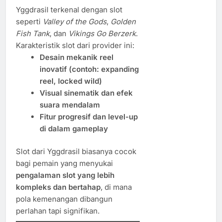
Yggdrasil terkenal dengan slot
seperti
Valley of the Gods
,
Golden
Fish Tank
, dan
Vikings Go Berzerk
.
Karakteristik slot dari provider ini:
Desain mekanik reel
inovatif (contoh: expanding
reel, locked wild)
Visual sinematik dan efek
suara mendalam
Fitur progresif dan level-up
di dalam gameplay
Slot dari Yggdrasil biasanya cocok
bagi pemain yang menyukai
pengalaman slot yang lebih
kompleks dan bertahap
, di mana
pola kemenangan dibangun
perlahan tapi signifikan.