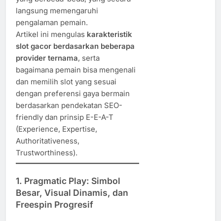
langsung memengaruhi
pengalaman pemain.
Artikel ini mengulas
karakteristik
slot gacor berdasarkan beberapa
provider ternama
, serta
bagaimana pemain bisa mengenali
dan memilih slot yang sesuai
dengan preferensi gaya bermain
berdasarkan pendekatan SEO-
friendly dan prinsip E-E-A-T
(Experience, Expertise,
Authoritativeness,
Trustworthiness).
1. Pragmatic Play: Simbol
Besar, Visual Dinamis, dan
Freespin Progresif