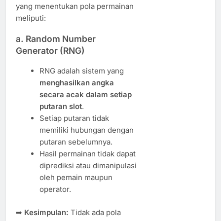
yang menentukan pola permainan
meliputi:
a. Random Number
Generator (RNG)
RNG adalah sistem yang
menghasilkan angka
secara acak dalam setiap
putaran slot
.
Setiap putaran tidak
memiliki hubungan dengan
putaran sebelumnya.
Hasil permainan tidak dapat
diprediksi atau dimanipulasi
oleh pemain maupun
operator.
➡
Kesimpulan:
Tidak ada pola