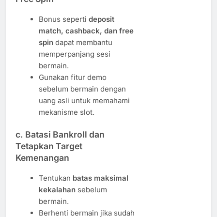
Bonus seperti
deposit
match, cashback, dan free
spin
dapat membantu
memperpanjang sesi
bermain.
Gunakan fitur demo
sebelum bermain dengan
uang asli untuk memahami
mekanisme slot.
c. Batasi Bankroll dan
Tetapkan Target
Kemenangan
Tentukan
batas maksimal
kekalahan
sebelum
bermain.
Berhenti bermain jika sudah