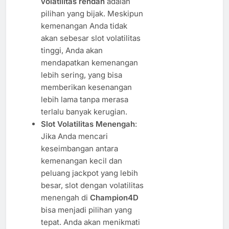
volatilitas rendah
adalah
pilihan yang bijak. Meskipun
kemenangan Anda tidak
akan sebesar slot volatilitas
tinggi, Anda akan
mendapatkan kemenangan
lebih sering, yang bisa
memberikan kesenangan
lebih lama tanpa merasa
terlalu banyak kerugian.
Slot Volatilitas Menengah
:
Jika Anda mencari
keseimbangan antara
kemenangan kecil dan
peluang jackpot yang lebih
besar, slot dengan volatilitas
menengah di
Champion4D
bisa menjadi pilihan yang
tepat. Anda akan menikmati