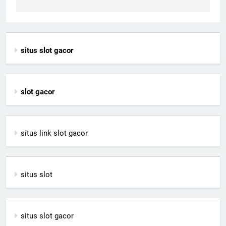
situs slot gacor
slot gacor
situs link slot gacor
situs slot
situs slot gacor