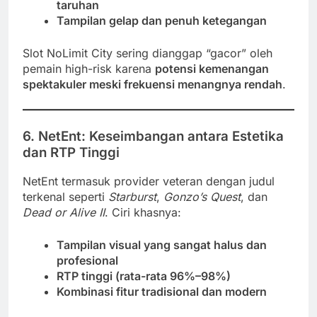
taruhan
Tampilan gelap dan penuh ketegangan
Slot NoLimit City sering dianggap “gacor” oleh
pemain high-risk karena
potensi kemenangan
spektakuler meski frekuensi menangnya rendah
.
6. NetEnt: Keseimbangan antara Estetika
dan RTP Tinggi
NetEnt termasuk provider veteran dengan judul
terkenal seperti
Starburst
,
Gonzo’s Quest
, dan
Dead or Alive II
. Ciri khasnya:
Tampilan visual yang sangat halus dan
profesional
RTP tinggi (rata-rata 96%–98%)
Kombinasi fitur tradisional dan modern