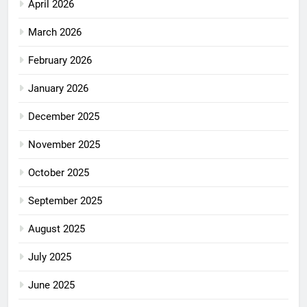
April 2026
March 2026
February 2026
January 2026
December 2025
November 2025
October 2025
September 2025
August 2025
July 2025
June 2025