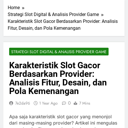
Home
Strategi Slot Digital & Analisis Provider Game
Karakteristik Slot Gacor Berdasarkan Provider: Analisis
Fitur, Desain, dan Pola Kemenangan
STRATEGI SLOT DIGITAL & ANALISIS PROVIDER GAME
Karakteristik Slot Gacor
Berdasarkan Provider:
Analisis Fitur, Desain, dan
Pola Kemenangan
0
7e2da96
1 Year Ago
7 Mins
Apa saja karakteristik slot gacor yang menonjol
dari masing-masing provider? Artikel ini mengulas