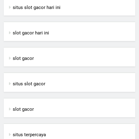
situs slot gacor hari ini
slot gacor hari ini
slot gacor
situs slot gacor
slot gacor
situs terpercaya