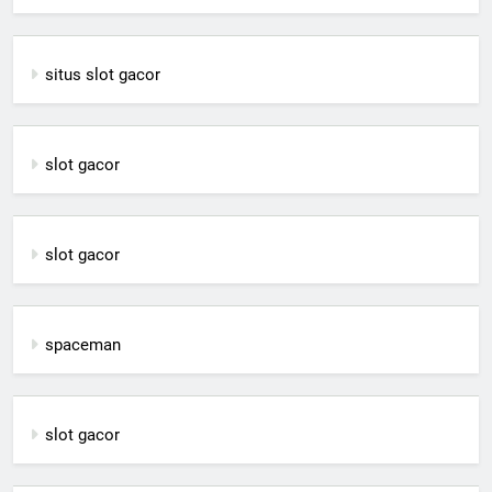
situs slot gacor
slot gacor
slot gacor
spaceman
slot gacor