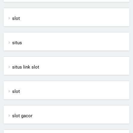
slot
situs
situs link slot
slot
slot gacor