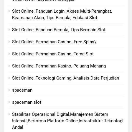
Slot Online, Panduan Login, Akses Multi-Perangkat,
Keamanan Akun, Tips Pemula, Edukasi Slot
Slot Online, Panduan Pemula, Tips Bermain Slot
Slot Online, Permainan Casino, Free Spins\
Slot Online, Permainan Casino, Tema Slot
Slot Online, Permainan Kasino, Peluang Menang
Slot Online, Teknologi Gaming, Analisis Data Perjudian
spaceman
spaceman slot
Stabilitas Operasional Digital,Manajemen Sistem
Intensif,Performa Platform Online,Infrastruktur Teknologi
Andal