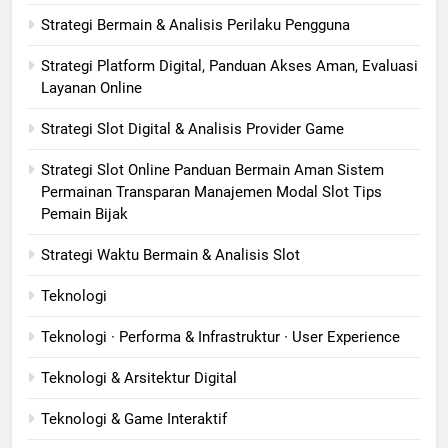
Strategi Bermain & Analisis Perilaku Pengguna
Strategi Platform Digital, Panduan Akses Aman, Evaluasi
Layanan Online
Strategi Slot Digital & Analisis Provider Game
Strategi Slot Online Panduan Bermain Aman Sistem
Permainan Transparan Manajemen Modal Slot Tips
Pemain Bijak
Strategi Waktu Bermain & Analisis Slot
Teknologi
Teknologi · Performa & Infrastruktur · User Experience
Teknologi & Arsitektur Digital
Teknologi & Game Interaktif