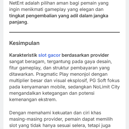
NetEnt adalah pilihan aman bagi pemain yang
ingin menikmati gameplay yang elegan dan
tingkat pengembalian yang adil dalam jangka
panjang
.
Kesimpulan
Karakteristik
slot gacor
berdasarkan provider
sangat beragam, tergantung pada gaya desain,
fitur gameplay, dan struktur pembayaran yang
ditawarkan. Pragmatic Play menonjol dengan
multiplier besar dan visual eksplosif, PG Soft fokus
pada kenyamanan mobile, sedangkan NoLimit City
mengandalkan ketegangan dan potensi
kemenangan ekstrem.
Dengan memahami kekuatan dan ciri khas
masing-masing provider, pemain dapat memilih
slot yang tidak hanya sesuai selera, tetapi juga