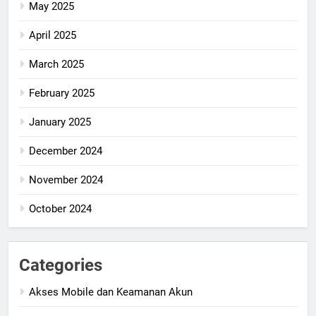
May 2025
April 2025
March 2025
February 2025
January 2025
December 2024
November 2024
October 2024
Categories
Akses Mobile dan Keamanan Akun