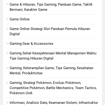
Game & Hiburan, Tips Gaming, Panduan Game, Taktik
Bermain, Karakter Game
Game Online
Game Online Strategi Slot Panduan Pemula Hiburan
Digital
Gaming Gear & Accessories
Gaming Sehat Kesejahteraan Mental Manajemen Waktu
Tips Gaming Hiburan Digital
Gaming, Keterampilan Game, Tips Gaming, Kesehatan
Mental, Produktivitas
Gaming, Strategi Pokémon, Evolusi Pokémon,
Competitive Pokémon, Battle Mechanics, Team Tactics,
Pokémon Unik
Informasi, Analisis Data, Keamanan Sistem, Infrastruktur