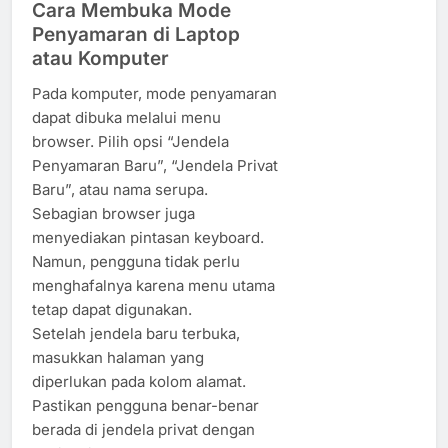
Cara Membuka Mode
Penyamaran di Laptop
atau Komputer
Pada komputer, mode penyamaran
dapat dibuka melalui menu
browser. Pilih opsi “Jendela
Penyamaran Baru”, “Jendela Privat
Baru”, atau nama serupa.
Sebagian browser juga
menyediakan pintasan keyboard.
Namun, pengguna tidak perlu
menghafalnya karena menu utama
tetap dapat digunakan.
Setelah jendela baru terbuka,
masukkan halaman yang
diperlukan pada kolom alamat.
Pastikan pengguna benar-benar
berada di jendela privat dengan