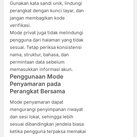
Gunakan kata sandi unik, lindungi
perangkat dengan kunci layar, dan
jangan membagikan kode
verifikasi.
Mode privat juga tidak melindungi
pengguna dari halaman yang tidak
sesuai. Tetap periksa konsistensi
nama, struktur, bahasa, dan
permintaan data sebelum
memasukkan informasi akun.
Penggunaan Mode
Penyamaran pada
Perangkat Bersama
Mode penyamaran dapat
mengurangi penyimpanan riwayat
dan sesi lokal, sehingga lebih
sesuai dibandingkan jendela biasa
ketika pengguna terpaksa memakai