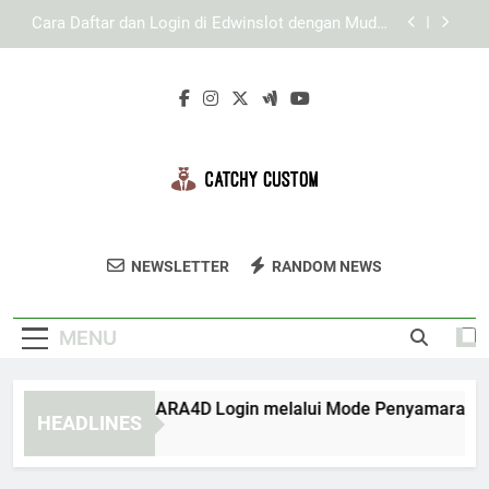
Skip
EDWINSLOT Login dan Pentingnya Navigasi
to
Sederhana bagi Pengguna
content
Login Edwinslot Alternatif untuk Akses Lebih
Lancar dan Aman
Cara Membuka TIARA4D Login melalui Mode
Penyamaran
Cara Daftar dan Login di Edwinslot dengan Mudah
untuk Pengguna Baru
EDWINSLOT Login dan Pentingnya Navigasi
Sederhana bagi Pengguna
Catchy Custom
Dapatkan T-Shirt Dan Merchandise Unik
Login Edwinslot Alternatif untuk Akses Lebih
NEWSLETTER
RANDOM NEWS
Lancar dan Aman
Dengan Desain Kustom Dari Catchy
Custom.
MENU
ara Membuka TIARA4D Login melalui Mode Penyamaran
HEADLINES
Weeks Ago