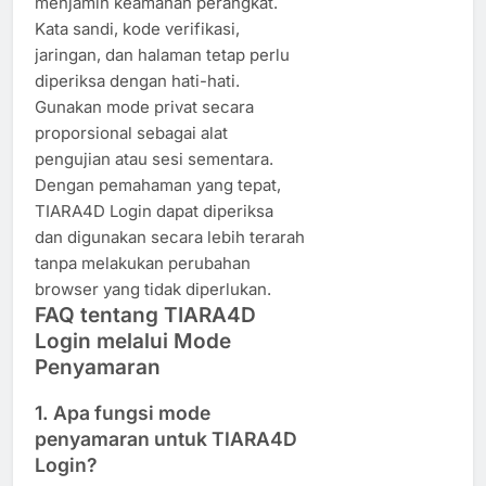
menjamin keamanan perangkat.
Kata sandi, kode verifikasi,
jaringan, dan halaman tetap perlu
diperiksa dengan hati-hati.
Gunakan mode privat secara
proporsional sebagai alat
pengujian atau sesi sementara.
Dengan pemahaman yang tepat,
TIARA4D Login dapat diperiksa
dan digunakan secara lebih terarah
tanpa melakukan perubahan
browser yang tidak diperlukan.
FAQ tentang TIARA4D
Login melalui Mode
Penyamaran
1. Apa fungsi mode
penyamaran untuk TIARA4D
Login?