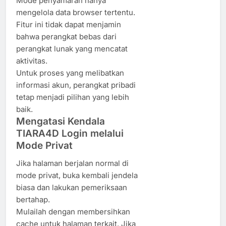
Mode penyamaran hanya
mengelola data browser tertentu.
Fitur ini tidak dapat menjamin
bahwa perangkat bebas dari
perangkat lunak yang mencatat
aktivitas.
Untuk proses yang melibatkan
informasi akun, perangkat pribadi
tetap menjadi pilihan yang lebih
baik.
Mengatasi Kendala
TIARA4D Login melalui
Mode Privat
Jika halaman berjalan normal di
mode privat, buka kembali jendela
biasa dan lakukan pemeriksaan
bertahap.
Mulailah dengan membersihkan
cache untuk halaman terkait. Jika