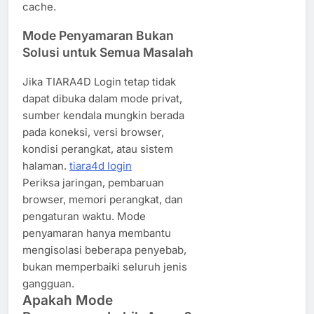
cache.
Mode Penyamaran Bukan
Solusi untuk Semua Masalah
Jika TIARA4D Login tetap tidak
dapat dibuka dalam mode privat,
sumber kendala mungkin berada
pada koneksi, versi browser,
kondisi perangkat, atau sistem
halaman.
tiara4d login
Periksa jaringan, pembaruan
browser, memori perangkat, dan
pengaturan waktu. Mode
penyamaran hanya membantu
mengisolasi beberapa penyebab,
bukan memperbaiki seluruh jenis
gangguan.
Apakah Mode