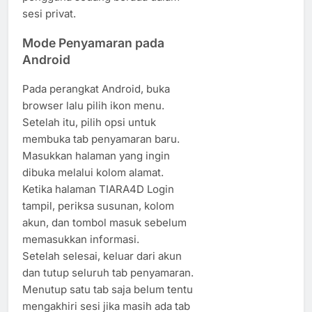
sesi privat.
Mode Penyamaran pada
Android
Pada perangkat Android, buka
browser lalu pilih ikon menu.
Setelah itu, pilih opsi untuk
membuka tab penyamaran baru.
Masukkan halaman yang ingin
dibuka melalui kolom alamat.
Ketika halaman TIARA4D Login
tampil, periksa susunan, kolom
akun, dan tombol masuk sebelum
memasukkan informasi.
Setelah selesai, keluar dari akun
dan tutup seluruh tab penyamaran.
Menutup satu tab saja belum tentu
mengakhiri sesi jika masih ada tab