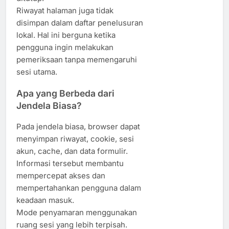
Riwayat halaman juga tidak
disimpan dalam daftar penelusuran
lokal. Hal ini berguna ketika
pengguna ingin melakukan
pemeriksaan tanpa memengaruhi
sesi utama.
Apa yang Berbeda dari
Jendela Biasa?
Pada jendela biasa, browser dapat
menyimpan riwayat, cookie, sesi
akun, cache, dan data formulir.
Informasi tersebut membantu
mempercepat akses dan
mempertahankan pengguna dalam
keadaan masuk.
Mode penyamaran menggunakan
ruang sesi yang lebih terpisah.