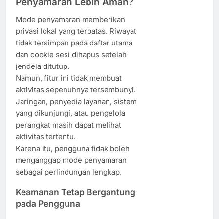
Penyamaran Lebih Aman?
Mode penyamaran memberikan
privasi lokal yang terbatas. Riwayat
tidak tersimpan pada daftar utama
dan cookie sesi dihapus setelah
jendela ditutup.
Namun, fitur ini tidak membuat
aktivitas sepenuhnya tersembunyi.
Jaringan, penyedia layanan, sistem
yang dikunjungi, atau pengelola
perangkat masih dapat melihat
aktivitas tertentu.
Karena itu, pengguna tidak boleh
menganggap mode penyamaran
sebagai perlindungan lengkap.
Keamanan Tetap Bergantung
pada Pengguna