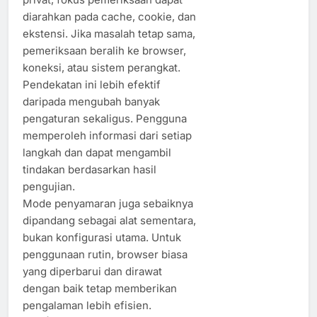
diarahkan pada cache, cookie, dan
ekstensi. Jika masalah tetap sama,
pemeriksaan beralih ke browser,
koneksi, atau sistem perangkat.
Pendekatan ini lebih efektif
daripada mengubah banyak
pengaturan sekaligus. Pengguna
memperoleh informasi dari setiap
langkah dan dapat mengambil
tindakan berdasarkan hasil
pengujian.
Mode penyamaran juga sebaiknya
dipandang sebagai alat sementara,
bukan konfigurasi utama. Untuk
penggunaan rutin, browser biasa
yang diperbarui dan dirawat
dengan baik tetap memberikan
pengalaman lebih efisien.