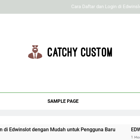
Cara Daftar dan Login di Edwin
EDWINSLOT Login dan Pentingn
Login Edwinslot Alterna
Cara Membuka TIA
Cara Daftar dan Login di Edwin
EDWINSLOT Login dan Pentingn
chy Custom
T-Shirt Dan Merchandise Unik Dengan Desain Kustom Dari Cat
Login Edwinslot Alterna
SAMPLE PAGE
slot dengan Mudah untuk Pengguna Baru
EDWINSLOT Logi
1 Month Ago