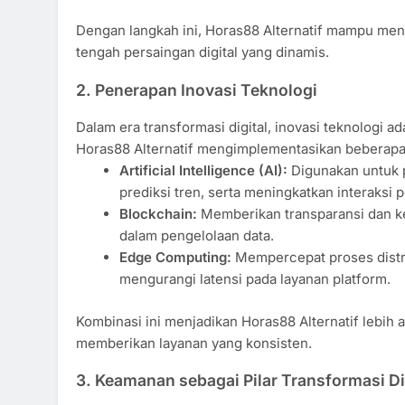
Dengan langkah ini, Horas88 Alternatif mampu menj
tengah persaingan digital yang dinamis.
2. Penerapan Inovasi Teknologi
Dalam era transformasi digital, inovasi teknologi ad
Horas88 Alternatif mengimplementasikan beberapa i
Artificial Intelligence (AI):
Digunakan untuk p
prediksi tren, serta meningkatkan interaksi 
Blockchain:
Memberikan transparansi dan ke
dalam pengelolaan data.
Edge Computing:
Mempercepat proses distri
mengurangi latensi pada layanan platform.
Kombinasi ini menjadikan Horas88 Alternatif lebih
memberikan layanan yang konsisten.
3. Keamanan sebagai Pilar Transformasi Di