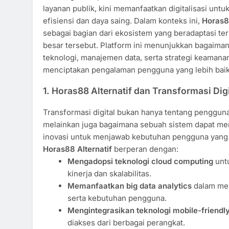
layanan publik, kini memanfaatkan digitalisasi unt
efisiensi dan daya saing. Dalam konteks ini,
Horas88
sebagai bagian dari ekosistem yang beradaptasi t
besar tersebut. Platform ini menunjukkan bagaima
teknologi, manajemen data, serta strategi keaman
menciptakan pengalaman pengguna yang lebih baik
1. Horas88 Alternatif dan Transformasi Digi
Transformasi digital bukan hanya tentang pengguna
melainkan juga bagaimana sebuah sistem dapat me
inovasi untuk menjawab kebutuhan pengguna yang
Horas88 Alternatif
berperan dengan:
Mengadopsi teknologi cloud computing
unt
kinerja dan skalabilitas.
Memanfaatkan big data analytics
dalam me
serta kebutuhan pengguna.
Mengintegrasikan teknologi mobile-friendl
diakses dari berbagai perangkat.