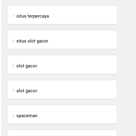
situs terpercaya
situs slot gacor
slot gacor
slot gacor
spaceman