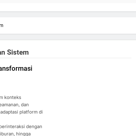
em
an Sistem
ransformasi
m konteks
 keamanan, dan
daptasi platform di
berinteraksi dengan
hiburan, hingga