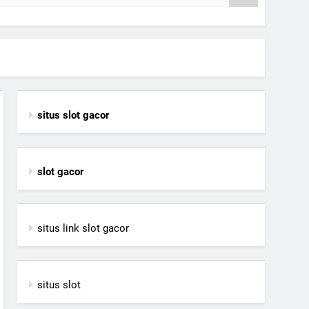
situs slot gacor
slot gacor
situs link slot gacor
situs slot