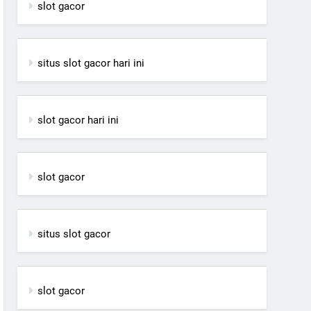
slot gacor
situs slot gacor hari ini
slot gacor hari ini
slot gacor
situs slot gacor
slot gacor