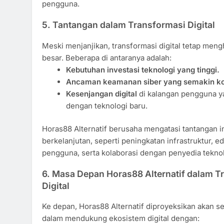
pengguna.
5. Tantangan dalam Transformasi Digital
Meski menjanjikan, transformasi digital tetap men
besar. Beberapa di antaranya adalah:
Kebutuhan investasi teknologi yang tinggi.
Ancaman keamanan siber yang semakin k
Kesenjangan digital
di kalangan pengguna y
dengan teknologi baru.
Horas88 Alternatif berusaha mengatasi tantangan in
berkelanjutan, seperti peningkatan infrastruktur, ed
pengguna, serta kolaborasi dengan penyedia teknol
6. Masa Depan Horas88 Alternatif dalam T
Digital
Ke depan, Horas88 Alternatif diproyeksikan akan 
dalam mendukung ekosistem digital dengan: