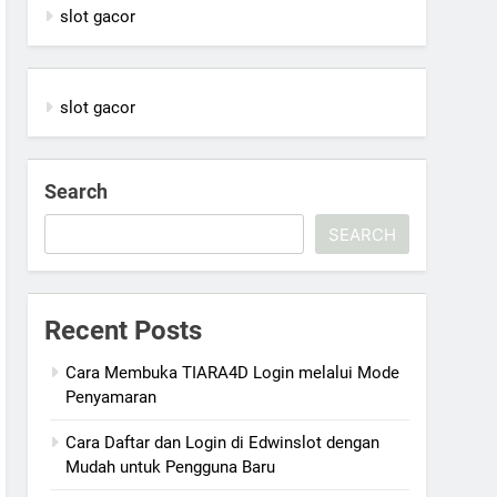
slot gacor
slot gacor
Search
SEARCH
Recent Posts
Cara Membuka TIARA4D Login melalui Mode
Penyamaran
Cara Daftar dan Login di Edwinslot dengan
Mudah untuk Pengguna Baru