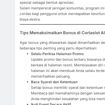
spesial sebagai bentuk apresiasi.
Selain mempererat jaringan komunitas, program ini
cerdas bagi pengguna untuk mendapatkan keuntun
biaya ekstra.
Tips Memaksimalkan Bonus di Corlaslot Alt
Agar bonus yang ditawarkan dapat dimanfaatkan de
beberapa tips penting yang perlu diperhatikan:
Selalu Periksa Halaman Promo
Update promo dan bonus terbaru biasanya 
berkala di halaman resmi. Membiasakan diri
halaman ini akan membuat Anda selalu terd
memanfaatkan peluang.
Baca Syarat dan Ketentuan
Setiap bonus memiliki syarat dan ketentuan
Membaca dan memahaminya dengan seksa
Anda menghindari kesalahan yang bisa mem
Ikuti Event Secara Aktif