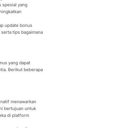
 spesial yang
ningkatkan
kap update bonus
, serta tips bagaimana
onus yang dapat
ia. Berikut beberapa
ernatif menawarkan
ni bertujuan untuk
ka di platform