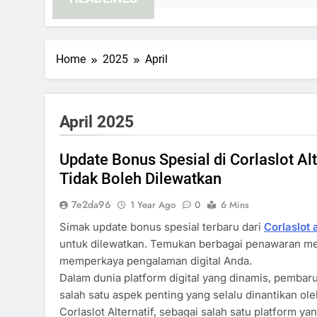
Home
2025
April
April 2025
Update Bonus Spesial di Corlaslot Alt
Tidak Boleh Dilewatkan
7e2da96
1 Year Ago
0
6 Mins
Simak update bonus spesial terbaru dari
Corlaslot a
untuk dilewatkan. Temukan berbagai penawaran me
memperkaya pengalaman digital Anda.
Dalam dunia platform digital yang dinamis, pemba
salah satu aspek penting yang selalu dinantikan ole
Corlaslot Alternatif, sebagai salah satu platform ya