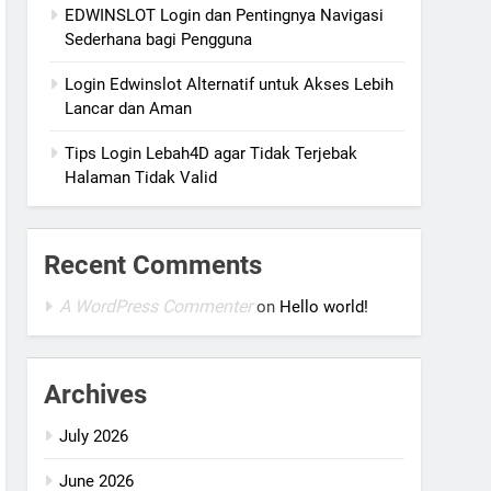
EDWINSLOT Login dan Pentingnya Navigasi
Sederhana bagi Pengguna
Login Edwinslot Alternatif untuk Akses Lebih
Lancar dan Aman
Tips Login Lebah4D agar Tidak Terjebak
Halaman Tidak Valid
Recent Comments
A WordPress Commenter
on
Hello world!
Archives
July 2026
June 2026