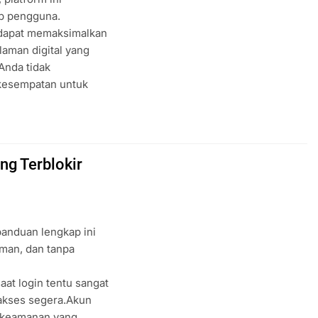
ap pengguna.
a dapat memaksimalkan
aman digital yang
Anda tidak
 kesempatan untuk
g Terblokir
panduan lengkap ini
man, dan tanpa
at login tentu sangat
akses segera.Akun
m keamanan yang