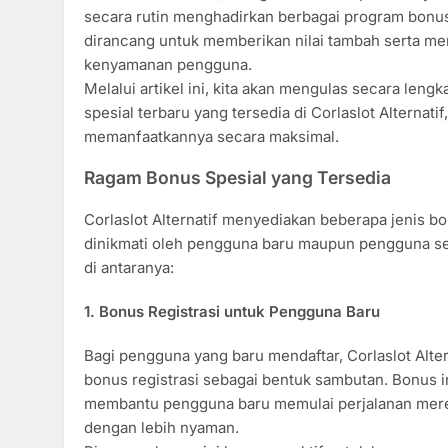
secara rutin menghadirkan berbagai program bonus
dirancang untuk memberikan nilai tambah serta me
kenyamanan pengguna.
Melalui artikel ini, kita akan mengulas secara leng
spesial terbaru yang tersedia di Corlaslot Alternatif
memanfaatkannya secara maksimal.
Ragam Bonus Spesial yang Tersedia
Corlaslot Alternatif menyediakan beberapa jenis b
dinikmati oleh pengguna baru maupun pengguna set
di antaranya:
1. Bonus Registrasi untuk Pengguna Baru
Bagi pengguna yang baru mendaftar, Corlaslot Alt
bonus registrasi sebagai bentuk sambutan. Bonus i
membantu pengguna baru memulai perjalanan mere
dengan lebih nyaman.