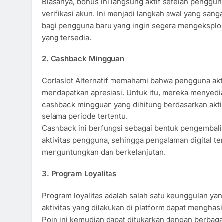
Biasanya, bonus ini langsung aktif setelah penggu
verifikasi akun. Ini menjadi langkah awal yang sa
bagi pengguna baru yang ingin segera mengeksplora
yang tersedia.
2. Cashback Mingguan
Corlaslot Alternatif memahami bahwa pengguna akt
mendapatkan apresiasi. Untuk itu, mereka menyed
cashback mingguan yang dihitung berdasarkan akt
selama periode tertentu.
Cashback ini berfungsi sebagai bentuk pengembali
aktivitas pengguna, sehingga pengalaman digital te
menguntungkan dan berkelanjutan.
3. Program Loyalitas
Program loyalitas adalah salah satu keunggulan yan
aktivitas yang dilakukan di platform dapat menghasil
Poin ini kemudian dapat ditukarkan dengan berbaga