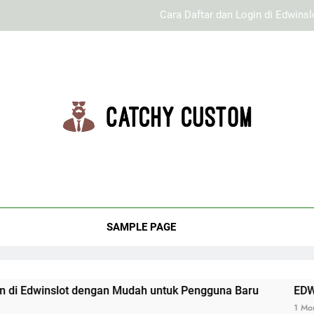
Cara Daftar dan Login di Edwin
EDWINSLOT Login dan Pentingn
Login Edwinslot Alterna
Cara Membuka TIA
Cara Daftar dan Login di Edwin
EDWINSLOT Login dan Pentingn
chy Custom
T-Shirt Dan Merchandise Unik Dengan Desain Kustom Dari Cat
Login Edwinslot Alterna
SAMPLE PAGE
slot dengan Mudah untuk Pengguna Baru
EDWINSLOT Logi
1 Month Ago