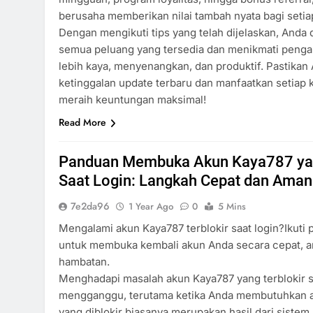
berusaha memberikan nilai tambah nyata bagi seti
Dengan mengikuti tips yang telah dijelaskan, And
semua peluang yang tersedia dan menikmati pengal
lebih kaya, menyenangkan, dan produktif. Pastikan 
ketinggalan update terbaru dan manfaatkan setiap
meraih keuntungan maksimal!
Read More
Panduan Membuka Akun Kaya787 yan
Saat Login: Langkah Cepat dan Aman
7e2da96
1 Year Ago
0
5 Mins
Mengalami akun Kaya787 terblokir saat login?Ikuti 
untuk membuka kembali akun Anda secara cepat, a
hambatan.
Menghadapi masalah akun Kaya787 yang terblokir sa
mengganggu, terutama ketika Anda membutuhkan 
yang diblokir biasanya merupakan hasil dari siste