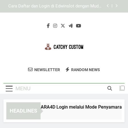
Skip
EDWINSLOT Login dan Pentingnya Navigasi
to
Sederhana bagi Pengguna
content
Login Edwinslot Alternatif untuk Akses Lebih
Lancar dan Aman
Cara Membuka TIARA4D Login melalui Mode
Penyamaran
Cara Daftar dan Login di Edwinslot dengan Mudah
untuk Pengguna Baru
EDWINSLOT Login dan Pentingnya Navigasi
Sederhana bagi Pengguna
Catchy Custom
Dapatkan T-Shirt Dan Merchandise Unik
Login Edwinslot Alternatif untuk Akses Lebih
NEWSLETTER
RANDOM NEWS
Lancar dan Aman
Dengan Desain Kustom Dari Catchy
Custom.
MENU
ara Membuka TIARA4D Login melalui Mode Penyamaran
HEADLINES
Month Ago