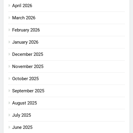
April 2026
March 2026
February 2026
January 2026
December 2025
November 2025
October 2025
September 2025
August 2025
July 2025
June 2025