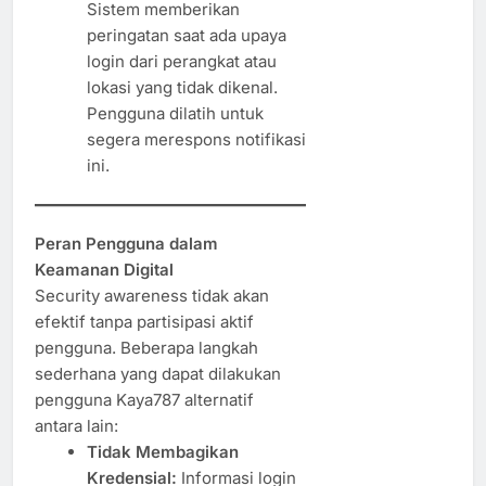
Sistem memberikan
peringatan saat ada upaya
login dari perangkat atau
lokasi yang tidak dikenal.
Pengguna dilatih untuk
segera merespons notifikasi
ini.
Peran Pengguna dalam
Keamanan Digital
Security awareness tidak akan
efektif tanpa partisipasi aktif
pengguna. Beberapa langkah
sederhana yang dapat dilakukan
pengguna Kaya787 alternatif
antara lain:
Tidak Membagikan
Kredensial:
Informasi login