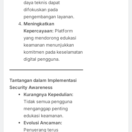
daya teknis dapat
difokuskan pada
pengembangan layanan.
Meningkatkan
Kepercayaan:
Platform
yang mendorong edukasi
keamanan menunjukkan
komitmen pada keselamatan
digital pengguna.
Tantangan dalam Implementasi
Security Awareness
Kurangnya Kepedulian:
Tidak semua pengguna
menganggap penting
edukasi keamanan.
Evolusi Ancaman:
Penyerang terus