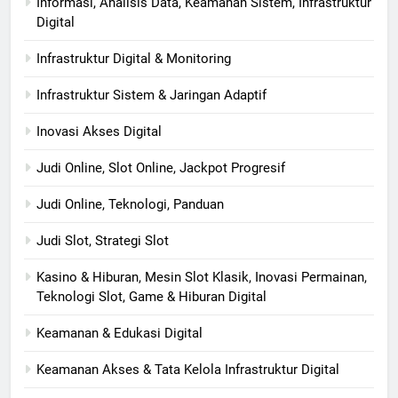
Informasi, Analisis Data, Keamanan Sistem, Infrastruktur
Digital
Infrastruktur Digital & Monitoring
Infrastruktur Sistem & Jaringan Adaptif
Inovasi Akses Digital
Judi Online, Slot Online, Jackpot Progresif
Judi Online, Teknologi, Panduan
Judi Slot, Strategi Slot
Kasino & Hiburan, Mesin Slot Klasik, Inovasi Permainan,
Teknologi Slot, Game & Hiburan Digital
Keamanan & Edukasi Digital
Keamanan Akses & Tata Kelola Infrastruktur Digital