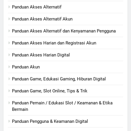
Panduan Akses Alternatif
Panduan Akses Alternatif Akun
Panduan Akses Alternatif dan Kenyamanan Pengguna
Panduan Akses Harian dan Registrasi Akun
Panduan Akses Harian Digital
Panduan Akun
Panduan Game, Edukasi Gaming, Hiburan Digital
Panduan Game, Slot Online, Tips & Trik
Panduan Pemain / Edukasi Slot / Keamanan & Etika
Bermain
Panduan Pengguna & Keamanan Digital