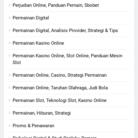
Perjudian Online, Panduan Pemain, Sbobet
Permainan Digital
Permainan Digital, Analisis Provider, Strategi & Tips
Permainan Kasino Online
Permainan Kasino Online, Slot Online, Panduan Mesin
Slot
Permainan Online, Casino, Strategi Permainan
Permainan Online, Taruhan Olahraga, Judi Bola
Permainan Slot, Teknologi Slot, Kasino Online
Permainan, Hiburan, Strategi
Promo & Penawaran