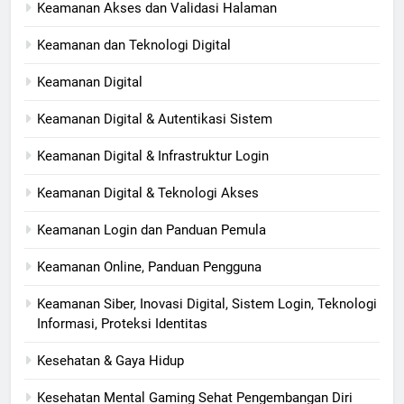
Keamanan Akses dan Validasi Halaman
Keamanan dan Teknologi Digital
Keamanan Digital
Keamanan Digital & Autentikasi Sistem
Keamanan Digital & Infrastruktur Login
Keamanan Digital & Teknologi Akses
Keamanan Login dan Panduan Pemula
Keamanan Online, Panduan Pengguna
Keamanan Siber, Inovasi Digital, Sistem Login, Teknologi
Informasi, Proteksi Identitas
Kesehatan & Gaya Hidup
Kesehatan Mental Gaming Sehat Pengembangan Diri