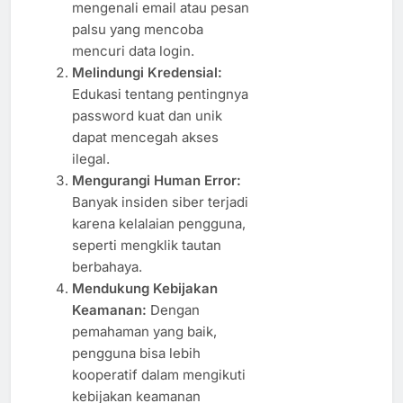
mengenali email atau pesan
palsu yang mencoba
mencuri data login.
Melindungi Kredensial:
Edukasi tentang pentingnya
password kuat dan unik
dapat mencegah akses
ilegal.
Mengurangi Human Error:
Banyak insiden siber terjadi
karena kelalaian pengguna,
seperti mengklik tautan
berbahaya.
Mendukung Kebijakan
Keamanan:
Dengan
pemahaman yang baik,
pengguna bisa lebih
kooperatif dalam mengikuti
kebijakan keamanan