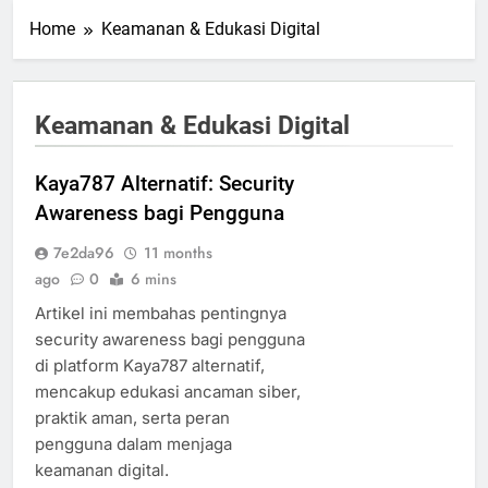
Home
Keamanan & Edukasi Digital
Keamanan & Edukasi Digital
Kaya787 Alternatif: Security
Awareness bagi Pengguna
7e2da96
11 months
ago
0
6 mins
Artikel ini membahas pentingnya
security awareness bagi pengguna
di platform Kaya787 alternatif,
mencakup edukasi ancaman siber,
praktik aman, serta peran
pengguna dalam menjaga
keamanan digital.