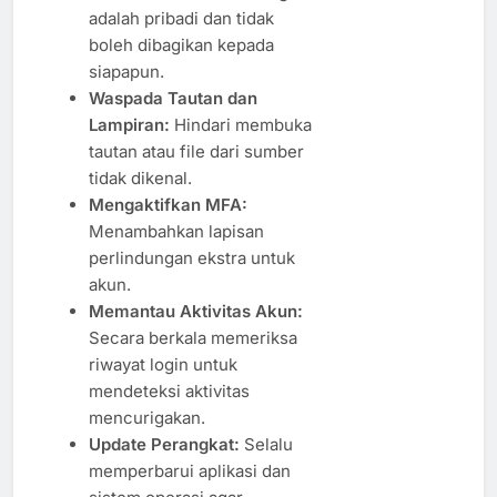
adalah pribadi dan tidak
boleh dibagikan kepada
siapapun.
Waspada Tautan dan
Lampiran:
Hindari membuka
tautan atau file dari sumber
tidak dikenal.
Mengaktifkan MFA:
Menambahkan lapisan
perlindungan ekstra untuk
akun.
Memantau Aktivitas Akun:
Secara berkala memeriksa
riwayat login untuk
mendeteksi aktivitas
mencurigakan.
Update Perangkat:
Selalu
memperbarui aplikasi dan