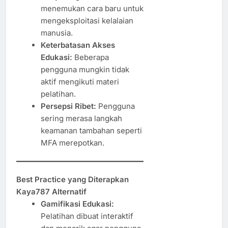
menemukan cara baru untuk
mengeksploitasi kelalaian
manusia.
Keterbatasan Akses
Edukasi:
Beberapa
pengguna mungkin tidak
aktif mengikuti materi
pelatihan.
Persepsi Ribet:
Pengguna
sering merasa langkah
keamanan tambahan seperti
MFA merepotkan.
Best Practice yang Diterapkan
Kaya787 Alternatif
Gamifikasi Edukasi:
Pelatihan dibuat interaktif