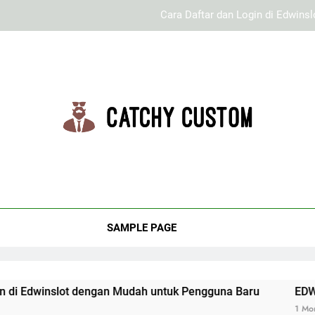
Cara Daftar dan Login di Edwin
EDWINSLOT Login dan Pentingn
Login Edwinslot Alterna
Cara Membuka TIA
Cara Daftar dan Login di Edwin
EDWINSLOT Login dan Pentingn
chy Custom
T-Shirt Dan Merchandise Unik Dengan Desain Kustom Dari Cat
Login Edwinslot Alterna
SAMPLE PAGE
slot dengan Mudah untuk Pengguna Baru
EDWINSLOT Logi
1 Month Ago