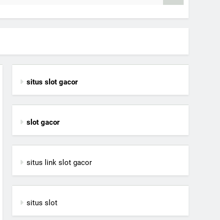
situs slot gacor
slot gacor
situs link slot gacor
situs slot