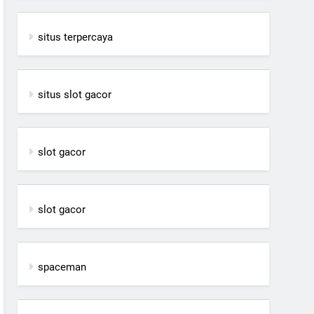
situs terpercaya
situs slot gacor
slot gacor
slot gacor
spaceman