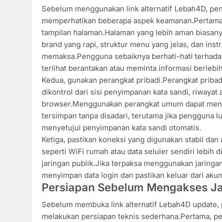
Sebelum menggunakan link alternatif Lebah4D, pe
memperhatikan beberapa aspek keamanan.Pertama, 
tampilan halaman.Halaman yang lebih aman biasanya
brand yang rapi, struktur menu yang jelas, dan instr
memaksa.Pengguna sebaiknya berhati-hati terhad
terlihat berantakan atau meminta informasi berlebi
Kedua, gunakan perangkat pribadi.Perangkat pribad
dikontrol dari sisi penyimpanan kata sandi, riwaya
browser.Menggunakan perangkat umum dapat menin
tersimpan tanpa disadari, terutama jika pengguna l
menyetujui penyimpanan kata sandi otomatis.
Ketiga, pastikan koneksi yang digunakan stabil dan
seperti WiFi rumah atau data seluler sendiri lebih 
jaringan publik.Jika terpaksa menggunakan jaring
menyimpan data login dan pastikan keluar dari akun
Persiapan Sebelum Mengakses Jal
Sebelum membuka link alternatif Lebah4D update,
melakukan persiapan teknis sederhana.Pertama, pe