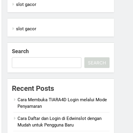
slot gacor
slot gacor
Search
SEARCH
Recent Posts
Cara Membuka TIARA4D Login melalui Mode
Penyamaran
Cara Daftar dan Login di Edwinslot dengan
Mudah untuk Pengguna Baru