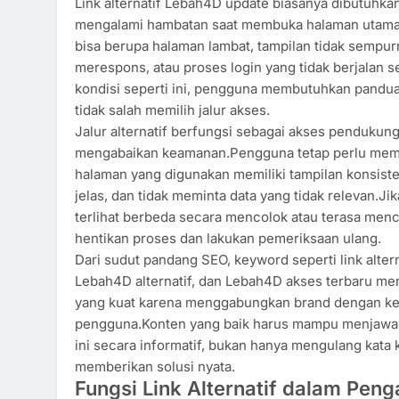
Link alternatif Lebah4D update biasanya dibutuhka
mengalami hambatan saat membuka halaman utama
bisa berupa halaman lambat, tampilan tidak sempurn
merespons, atau proses login yang tidak berjalan s
kondisi seperti ini, pengguna membutuhkan pandua
tidak salah memilih jalur akses.
Jalur alternatif berfungsi sebagai akses pendukung
mengabaikan keamanan.Pengguna tetap perlu mem
halaman yang digunakan memiliki tampilan konsiste
jelas, dan tidak meminta data yang tidak relevan.Ji
terlihat berbeda secara mencolok atau terasa mencu
hentikan proses dan lakukan pemeriksaan ulang.
Dari sudut pandang SEO, keyword seperti link alter
Lebah4D alternatif, dan Lebah4D akses terbaru memi
yang kuat karena menggabungkan brand dengan ke
pengguna.Konten yang baik harus mampu menjawa
ini secara informatif, bukan hanya mengulang kata 
memberikan solusi nyata.
Fungsi Link Alternatif dalam Pen