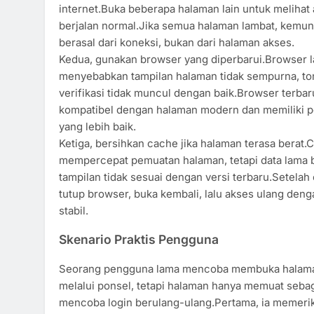
internet.Buka beberapa halaman lain untuk melihat 
berjalan normal.Jika semua halaman lambat, kemu
berasal dari koneksi, bukan dari halaman akses.
Kedua, gunakan browser yang diperbarui.Browser 
menyebabkan tampilan halaman tidak sempurna, tomb
verifikasi tidak muncul dengan baik.Browser terbar
kompatibel dengan halaman modern dan memiliki
yang lebih baik.
Ketiga, bersihkan cache jika halaman terasa bera
mempercepat pemuatan halaman, tetapi data lama
tampilan tidak sesuai dengan versi terbaru.Setelah
tutup browser, buka kembali, lalu akses ulang deng
stabil.
Skenario Praktis Pengguna
Seorang pengguna lama mencoba membuka halam
melalui ponsel, tetapi halaman hanya memuat sebag
mencoba login berulang-ulang.Pertama, ia memeri