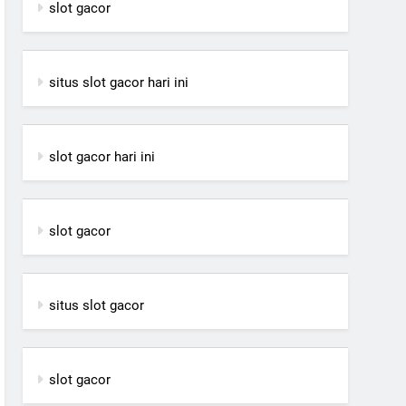
slot gacor
situs slot gacor hari ini
slot gacor hari ini
slot gacor
situs slot gacor
slot gacor