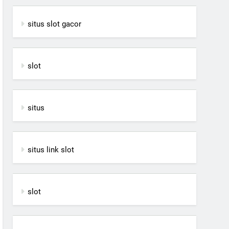
situs slot gacor
slot
situs
situs link slot
slot