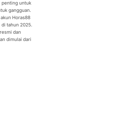
 penting untuk
ntuk gangguan.
e akun Horas88
 di tahun 2025.
 resmi dan
an dimulai dari