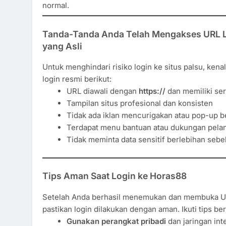
normal.
Tanda-Tanda Anda Telah Mengakses URL 
yang Asli
Untuk menghindari risiko login ke situs palsu, kenal
login resmi berikut:
URL diawali dengan
https://
dan memiliki ser
Tampilan situs profesional dan konsisten
Tidak ada iklan mencurigakan atau pop-up b
Terdapat menu bantuan atau dukungan pela
Tidak meminta data sensitif berlebihan sebe
Tips Aman Saat Login ke Horas88
Setelah Anda berhasil menemukan dan membuka UR
pastikan login dilakukan dengan aman. Ikuti tips ber
Gunakan perangkat pribadi
dan jaringan int