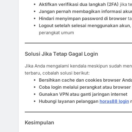
Aktifkan verifikasi dua langkah (2FA)
jika t
Jangan pernah membagikan informasi aku
Hindari menyimpan password di browser
ta
Logout setelah selesai menggunakan akun
,
perangkat umum
Solusi Jika Tetap Gagal Login
Jika Anda mengalami kendala meskipun sudah me
terbaru, cobalah solusi berikut:
Bersihkan cache dan cookies browser And
Coba login melalui perangkat atau browser 
Gunakan VPN atau ganti jaringan internet
Hubungi layanan pelanggan
horas88 login
Kesimpulan