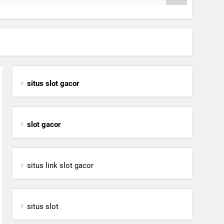
situs slot gacor
slot gacor
situs link slot gacor
situs slot