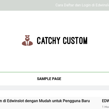
Cara Daftar dan Login di Edwin
EDWINSLOT Login dan Pentingn
Login Edwinslot Alterna
Cara Membuka TIA
Cara Daftar dan Login di Edwin
EDWINSLOT Login dan Pentingn
chy Custom
T-Shirt Dan Merchandise Unik Dengan Desain Kustom Dari Cat
Login Edwinslot Alterna
SAMPLE PAGE
slot dengan Mudah untuk Pengguna Baru
EDWINSLOT Logi
1 Month Ago