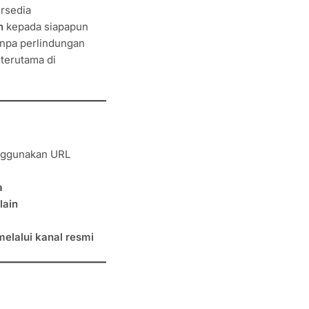
ersedia
n
kepada siapapun
npa perlindungan
 terutama di
nggunakan URL
a
lain
melalui kanal resmi