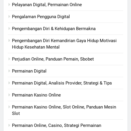
Pelayanan Digital, Permainan Online
Pengalaman Pengguna Digital
Pengembangan Diri & Kehidupan Bermakna
Pengembangan Diri Kemandirian Gaya Hidup Motivasi
Hidup Kesehatan Mental
Perjudian Online, Panduan Pemain, Sbobet
Permainan Digital
Permainan Digital, Analisis Provider, Strategi & Tips
Permainan Kasino Online
Permainan Kasino Online, Slot Online, Panduan Mesin
Slot
Permainan Online, Casino, Strategi Permainan