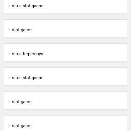
situs slot gacor
slot gacor
situs terpercaya
situs slot gacor
slot gacor
slot gacor