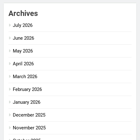
Archives
July 2026
June 2026
May 2026
April 2026
March 2026
February 2026
January 2026
December 2025
November 2025