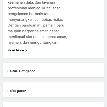
keamanan data, dan layanan
profesional menjadi kunci agar
pengalaman bermain tetap
menyenangkan dan bebas risiko.
Dengan panduan ini, pemain baru
maupun berpengalaman dapat
menikmati slot online secara aman,
nyaman, dan menguntungkan.
Read More
situs slot gacor
slot gacor