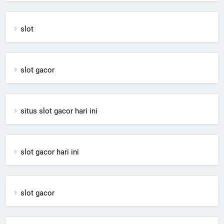
slot
slot gacor
situs slot gacor hari ini
slot gacor hari ini
slot gacor