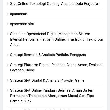
Slot Online, Teknologi Gaming, Analisis Data Perjudian
spaceman
spaceman slot
Stabilitas Operasional Digital,Manajemen Sistem
Intensif,Performa Platform Online,Infrastruktur Teknologi
Andal
Strategi Bermain & Analisis Perilaku Pengguna
Strategi Platform Digital, Panduan Akses Aman, Evaluasi
Layanan Online
Strategi Slot Digital & Analisis Provider Game
Strategi Slot Online Panduan Bermain Aman Sistem
Permainan Transparan Manajemen Modal Slot Tips
Pemain Bijak