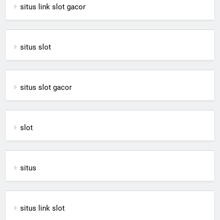
situs link slot gacor
situs slot
situs slot gacor
slot
situs
situs link slot