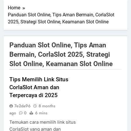
Home
Panduan Slot Online, Tips Aman Bermain, CorlaSlot
2025, Strategi Slot Online, Keamanan Slot Online
Panduan Slot Online, Tips Aman
Bermain, CorlaSlot 2025, Strategi
Slot Online, Keamanan Slot Online
Tips Memilih Link Situs
CorlaSlot Aman dan
Terpercaya di 2025
7e2da96
8 months
ago
0
6 mins
Temukan cara memilih link situs
CorlaSlot yang aman dan