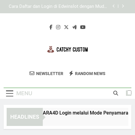
Skip
EDWINSLOT Login dan Pentingnya Navigasi
to
Sederhana bagi Pengguna
content
Login Edwinslot Alternatif untuk Akses Lebih
Lancar dan Aman
Cara Membuka TIARA4D Login melalui Mode
Penyamaran
Cara Daftar dan Login di Edwinslot dengan Mudah
untuk Pengguna Baru
EDWINSLOT Login dan Pentingnya Navigasi
Sederhana bagi Pengguna
Catchy Custom
Dapatkan T-Shirt Dan Merchandise Unik
Login Edwinslot Alternatif untuk Akses Lebih
NEWSLETTER
RANDOM NEWS
Lancar dan Aman
Dengan Desain Kustom Dari Catchy
Custom.
MENU
ara Membuka TIARA4D Login melalui Mode Penyamaran
HEADLINES
 Weeks Ago