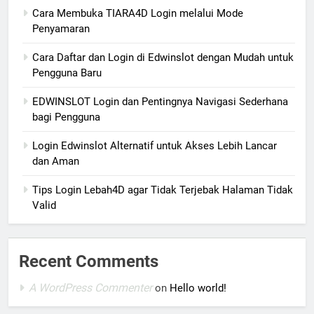
Cara Membuka TIARA4D Login melalui Mode
Penyamaran
Cara Daftar dan Login di Edwinslot dengan Mudah untuk
Pengguna Baru
EDWINSLOT Login dan Pentingnya Navigasi Sederhana
bagi Pengguna
Login Edwinslot Alternatif untuk Akses Lebih Lancar
dan Aman
Tips Login Lebah4D agar Tidak Terjebak Halaman Tidak
Valid
Recent Comments
A WordPress Commenter
on
Hello world!