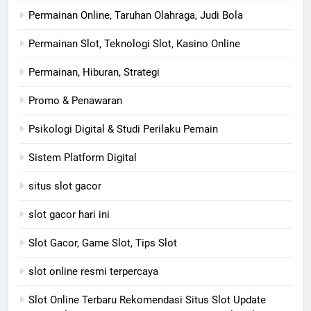
Permainan Online, Taruhan Olahraga, Judi Bola
Permainan Slot, Teknologi Slot, Kasino Online
Permainan, Hiburan, Strategi
Promo & Penawaran
Psikologi Digital & Studi Perilaku Pemain
Sistem Platform Digital
situs slot gacor
slot gacor hari ini
Slot Gacor, Game Slot, Tips Slot
slot online resmi terpercaya
Slot Online Terbaru Rekomendasi Situs Slot Update