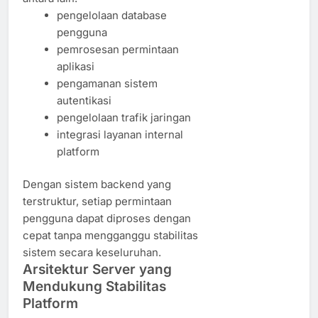
pengelolaan database
pengguna
pemrosesan permintaan
aplikasi
pengamanan sistem
autentikasi
pengelolaan trafik jaringan
integrasi layanan internal
platform
Dengan sistem backend yang
terstruktur, setiap permintaan
pengguna dapat diproses dengan
cepat tanpa mengganggu stabilitas
sistem secara keseluruhan.
Arsitektur Server yang
Mendukung Stabilitas
Platform