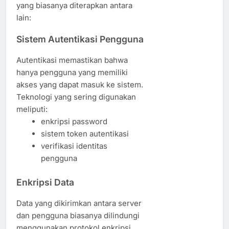
yang biasanya diterapkan antara
lain:
Sistem Autentikasi Pengguna
Autentikasi memastikan bahwa
hanya pengguna yang memiliki
akses yang dapat masuk ke sistem.
Teknologi yang sering digunakan
meliputi:
enkripsi password
sistem token autentikasi
verifikasi identitas
pengguna
Enkripsi Data
Data yang dikirimkan antara server
dan pengguna biasanya dilindungi
menggunakan protokol enkripsi.