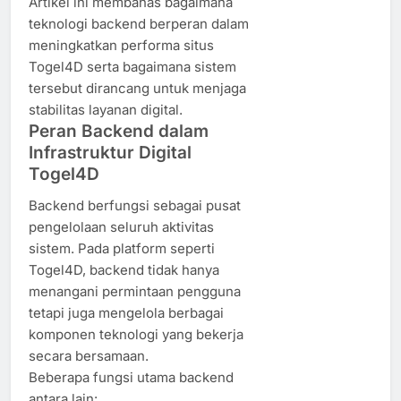
Artikel ini membahas bagaimana
teknologi backend berperan dalam
meningkatkan performa situs
Togel4D serta bagaimana sistem
tersebut dirancang untuk menjaga
stabilitas layanan digital.
Peran Backend dalam
Infrastruktur Digital
Togel4D
Backend berfungsi sebagai pusat
pengelolaan seluruh aktivitas
sistem. Pada platform seperti
Togel4D, backend tidak hanya
menangani permintaan pengguna
tetapi juga mengelola berbagai
komponen teknologi yang bekerja
secara bersamaan.
Beberapa fungsi utama backend
antara lain: