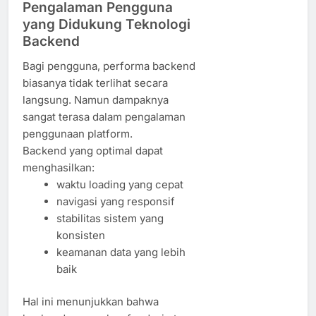
Pengalaman Pengguna
yang Didukung Teknologi
Backend
Bagi pengguna, performa backend
biasanya tidak terlihat secara
langsung. Namun dampaknya
sangat terasa dalam pengalaman
penggunaan platform.
Backend yang optimal dapat
menghasilkan:
waktu loading yang cepat
navigasi yang responsif
stabilitas sistem yang
konsisten
keamanan data yang lebih
baik
Hal ini menunjukkan bahwa