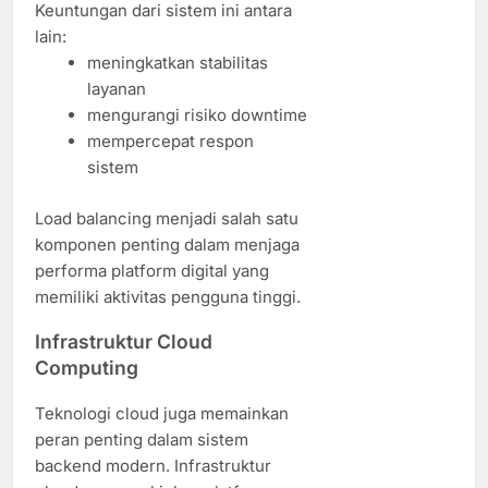
Keuntungan dari sistem ini antara
lain:
meningkatkan stabilitas
layanan
mengurangi risiko downtime
mempercepat respon
sistem
Load balancing menjadi salah satu
komponen penting dalam menjaga
performa platform digital yang
memiliki aktivitas pengguna tinggi.
Infrastruktur Cloud
Computing
Teknologi cloud juga memainkan
peran penting dalam sistem
backend modern. Infrastruktur