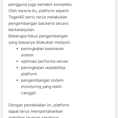
pengguna juga semakin kompleks.
Oleh karena itu, platform seperti
Togel4D perlu terus melakukan
pengembangan backend secara
berkelanjutan.
Beberapa fokus pengembangan
yang biasanya dilakukan meliputi:
peningkatan keamanan
sistem
optimasi performa server
peningkatan skalabilitas
platform
pengembangan sistem
monitoring yang lebih
canggih
Dengan pendekatan ini, platform
dapat terus mempertahankan
stabilitas layanan sekaligus