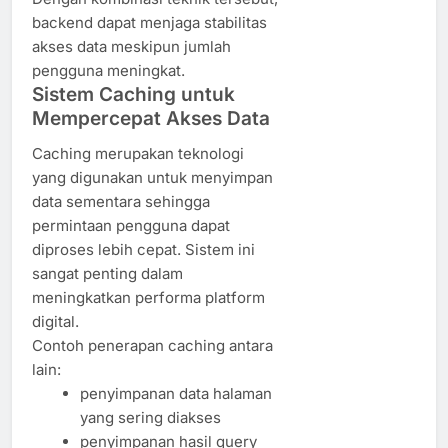
backend dapat menjaga stabilitas
akses data meskipun jumlah
pengguna meningkat.
Sistem Caching untuk
Mempercepat Akses Data
Caching merupakan teknologi
yang digunakan untuk menyimpan
data sementara sehingga
permintaan pengguna dapat
diproses lebih cepat. Sistem ini
sangat penting dalam
meningkatkan performa platform
digital.
Contoh penerapan caching antara
lain:
penyimpanan data halaman
yang sering diakses
penyimpanan hasil query