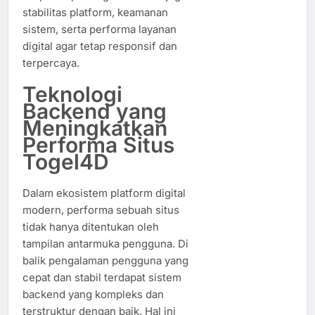
stabilitas platform, keamanan
sistem, serta performa layanan
digital agar tetap responsif dan
terpercaya.
Teknologi
Backend yang
Meningkatkan
Performa Situs
Togel4D
Dalam ekosistem platform digital
modern, performa sebuah situs
tidak hanya ditentukan oleh
tampilan antarmuka pengguna. Di
balik pengalaman pengguna yang
cepat dan stabil terdapat sistem
backend yang kompleks dan
terstruktur dengan baik. Hal ini