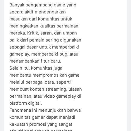
Banyak pengembang game yang
secara aktif mendengarkan
masukan dari komunitas untuk
meningkatkan kualitas permainan
mereka. Kritik, saran, dan umpan
balik dari pemain sering digunakan
sebagai dasar untuk memperbaiki
gameplay, memperbaiki bug, atau
menambahkan fitur baru.
Selain itu, komunitas juga
membantu mempromosikan game
melalui berbagai cara, seperti
membuat konten streaming, ulasan
permainan, atau video gameplay di
platform digital.
Fenomena ini menunjukkan bahwa
komunitas gamer dapat menjadi
kekuatan promosi yang sangat