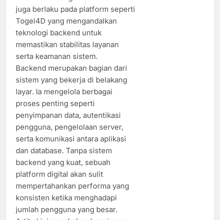
juga berlaku pada platform seperti
Togel4D yang mengandalkan
teknologi backend untuk
memastikan stabilitas layanan
serta keamanan sistem.
Backend merupakan bagian dari
sistem yang bekerja di belakang
layar. Ia mengelola berbagai
proses penting seperti
penyimpanan data, autentikasi
pengguna, pengelolaan server,
serta komunikasi antara aplikasi
dan database. Tanpa sistem
backend yang kuat, sebuah
platform digital akan sulit
mempertahankan performa yang
konsisten ketika menghadapi
jumlah pengguna yang besar.