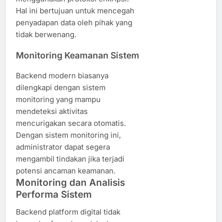
Hal ini bertujuan untuk mencegah
penyadapan data oleh pihak yang
tidak berwenang.
Monitoring Keamanan Sistem
Backend modern biasanya
dilengkapi dengan sistem
monitoring yang mampu
mendeteksi aktivitas
mencurigakan secara otomatis.
Dengan sistem monitoring ini,
administrator dapat segera
mengambil tindakan jika terjadi
potensi ancaman keamanan.
Monitoring dan Analisis
Performa Sistem
Backend platform digital tidak