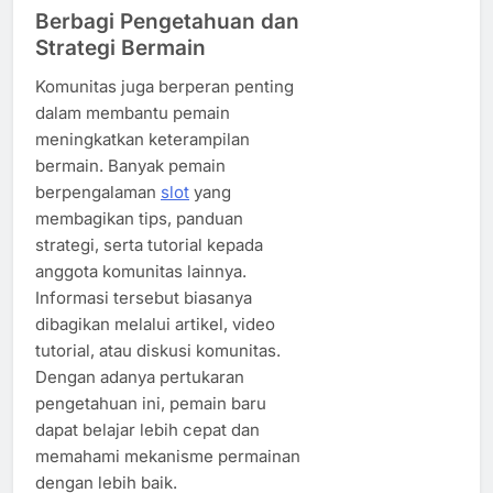
Berbagi Pengetahuan dan
Strategi Bermain
Komunitas juga berperan penting
dalam membantu pemain
meningkatkan keterampilan
bermain. Banyak pemain
berpengalaman
slot
yang
membagikan tips, panduan
strategi, serta tutorial kepada
anggota komunitas lainnya.
Informasi tersebut biasanya
dibagikan melalui artikel, video
tutorial, atau diskusi komunitas.
Dengan adanya pertukaran
pengetahuan ini, pemain baru
dapat belajar lebih cepat dan
memahami mekanisme permainan
dengan lebih baik.