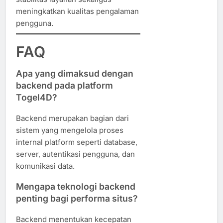
meningkatkan kualitas pengalaman
pengguna.
FAQ
Apa yang dimaksud dengan
backend pada platform
Togel4D?
Backend merupakan bagian dari
sistem yang mengelola proses
internal platform seperti database,
server, autentikasi pengguna, dan
komunikasi data.
Mengapa teknologi backend
penting bagi performa situs?
Backend menentukan kecepatan