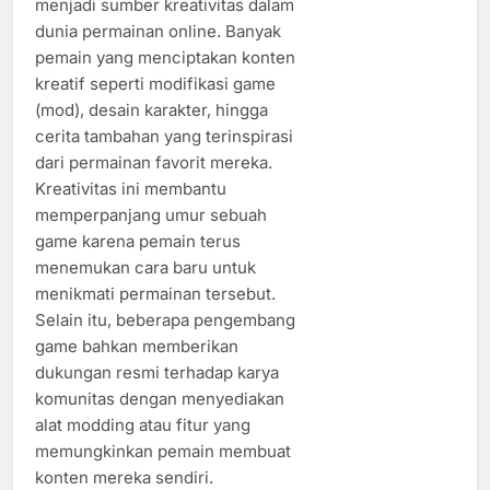
menjadi sumber kreativitas dalam
dunia permainan online. Banyak
pemain yang menciptakan konten
kreatif seperti modifikasi game
(mod), desain karakter, hingga
cerita tambahan yang terinspirasi
dari permainan favorit mereka.
Kreativitas ini membantu
memperpanjang umur sebuah
game karena pemain terus
menemukan cara baru untuk
menikmati permainan tersebut.
Selain itu, beberapa pengembang
game bahkan memberikan
dukungan resmi terhadap karya
komunitas dengan menyediakan
alat modding atau fitur yang
memungkinkan pemain membuat
konten mereka sendiri.