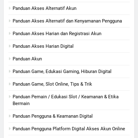
Panduan Akses Alternatif Akun
Panduan Akses Alternatif dan Kenyamanan Pengguna
Panduan Akses Harian dan Registrasi Akun
Panduan Akses Harian Digital
Panduan Akun
Panduan Game, Edukasi Gaming, Hiburan Digital
Panduan Game, Slot Online, Tips & Trik
Panduan Pemain / Edukasi Slot / Keamanan & Etika
Bermain
Panduan Pengguna & Keamanan Digital
Panduan Pengguna Platform Digital Akses Akun Online