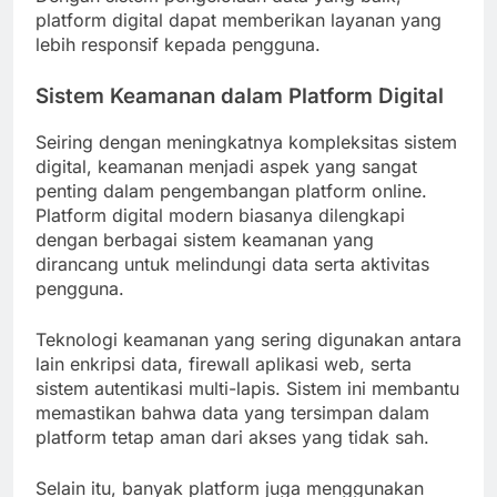
platform digital dapat memberikan layanan yang
lebih responsif kepada pengguna.
Sistem Keamanan dalam Platform Digital
Seiring dengan meningkatnya kompleksitas sistem
digital, keamanan menjadi aspek yang sangat
penting dalam pengembangan platform online.
Platform digital modern biasanya dilengkapi
dengan berbagai sistem keamanan yang
dirancang untuk melindungi data serta aktivitas
pengguna.
Teknologi keamanan yang sering digunakan antara
lain enkripsi data, firewall aplikasi web, serta
sistem autentikasi multi-lapis. Sistem ini membantu
memastikan bahwa data yang tersimpan dalam
platform tetap aman dari akses yang tidak sah.
Selain itu, banyak platform juga menggunakan