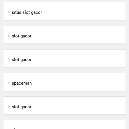
situs slot gacor
slot gacor
slot gacor
spaceman
slot gacor