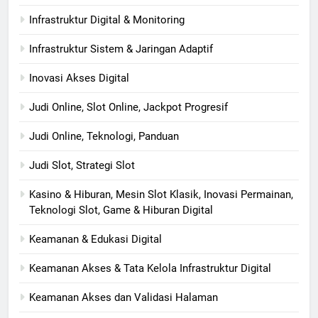
Infrastruktur Digital & Monitoring
Infrastruktur Sistem & Jaringan Adaptif
Inovasi Akses Digital
Judi Online, Slot Online, Jackpot Progresif
Judi Online, Teknologi, Panduan
Judi Slot, Strategi Slot
Kasino & Hiburan, Mesin Slot Klasik, Inovasi Permainan,
Teknologi Slot, Game & Hiburan Digital
Keamanan & Edukasi Digital
Keamanan Akses & Tata Kelola Infrastruktur Digital
Keamanan Akses dan Validasi Halaman