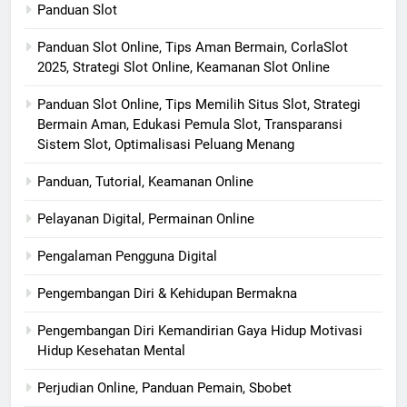
Panduan Slot
Panduan Slot Online, Tips Aman Bermain, CorlaSlot
2025, Strategi Slot Online, Keamanan Slot Online
Panduan Slot Online, Tips Memilih Situs Slot, Strategi
Bermain Aman, Edukasi Pemula Slot, Transparansi
Sistem Slot, Optimalisasi Peluang Menang
Panduan, Tutorial, Keamanan Online
Pelayanan Digital, Permainan Online
Pengalaman Pengguna Digital
Pengembangan Diri & Kehidupan Bermakna
Pengembangan Diri Kemandirian Gaya Hidup Motivasi
Hidup Kesehatan Mental
Perjudian Online, Panduan Pemain, Sbobet