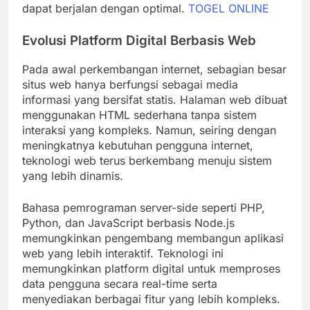
dapat berjalan dengan optimal.
TOGEL ONLINE
Evolusi Platform Digital Berbasis Web
Pada awal perkembangan internet, sebagian besar
situs web hanya berfungsi sebagai media
informasi yang bersifat statis. Halaman web dibuat
menggunakan HTML sederhana tanpa sistem
interaksi yang kompleks. Namun, seiring dengan
meningkatnya kebutuhan pengguna internet,
teknologi web terus berkembang menuju sistem
yang lebih dinamis.
Bahasa pemrograman server-side seperti PHP,
Python, dan JavaScript berbasis Node.js
memungkinkan pengembang membangun aplikasi
web yang lebih interaktif. Teknologi ini
memungkinkan platform digital untuk memproses
data pengguna secara real-time serta
menyediakan berbagai fitur yang lebih kompleks.