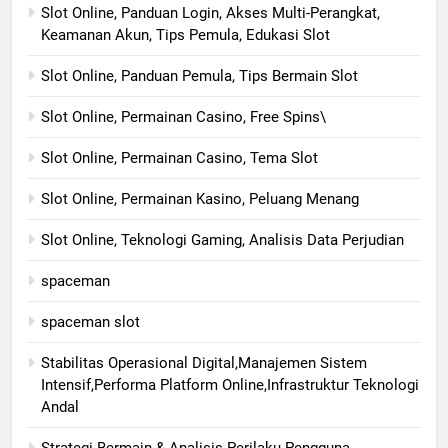
Slot Online, Panduan Login, Akses Multi-Perangkat,
Keamanan Akun, Tips Pemula, Edukasi Slot
Slot Online, Panduan Pemula, Tips Bermain Slot
Slot Online, Permainan Casino, Free Spins\
Slot Online, Permainan Casino, Tema Slot
Slot Online, Permainan Kasino, Peluang Menang
Slot Online, Teknologi Gaming, Analisis Data Perjudian
spaceman
spaceman slot
Stabilitas Operasional Digital,Manajemen Sistem
Intensif,Performa Platform Online,Infrastruktur Teknologi
Andal