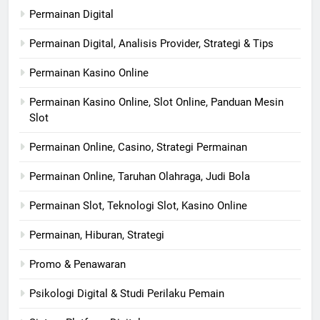
Permainan Digital
Permainan Digital, Analisis Provider, Strategi & Tips
Permainan Kasino Online
Permainan Kasino Online, Slot Online, Panduan Mesin
Slot
Permainan Online, Casino, Strategi Permainan
Permainan Online, Taruhan Olahraga, Judi Bola
Permainan Slot, Teknologi Slot, Kasino Online
Permainan, Hiburan, Strategi
Promo & Penawaran
Psikologi Digital & Studi Perilaku Pemain