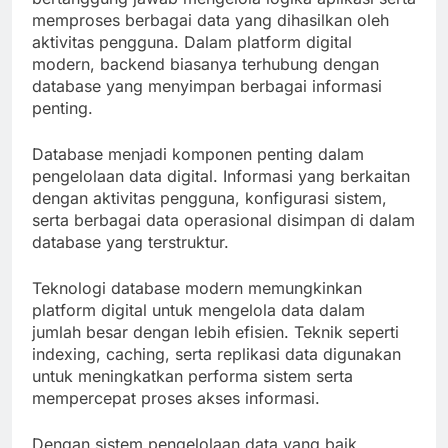
memproses berbagai data yang dihasilkan oleh
aktivitas pengguna. Dalam platform digital
modern, backend biasanya terhubung dengan
database yang menyimpan berbagai informasi
penting.
Database menjadi komponen penting dalam
pengelolaan data digital. Informasi yang berkaitan
dengan aktivitas pengguna, konfigurasi sistem,
serta berbagai data operasional disimpan di dalam
database yang terstruktur.
Teknologi database modern memungkinkan
platform digital untuk mengelola data dalam
jumlah besar dengan lebih efisien. Teknik seperti
indexing, caching, serta replikasi data digunakan
untuk meningkatkan performa sistem serta
mempercepat proses akses informasi.
Dengan sistem pengelolaan data yang baik,