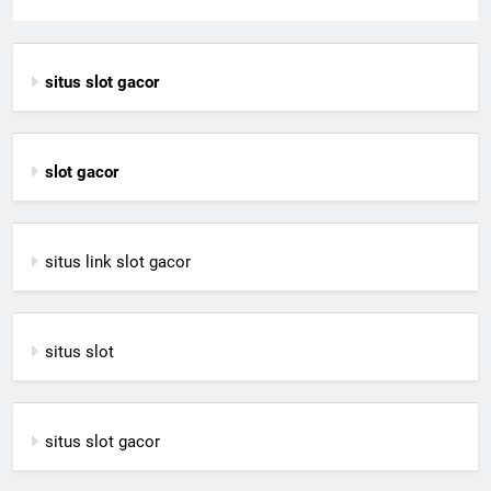
situs slot gacor
slot gacor
situs link slot gacor
situs slot
situs slot gacor