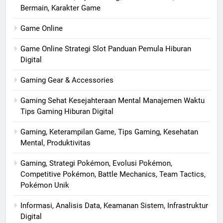
Bermain, Karakter Game
Game Online
Game Online Strategi Slot Panduan Pemula Hiburan
Digital
Gaming Gear & Accessories
Gaming Sehat Kesejahteraan Mental Manajemen Waktu
Tips Gaming Hiburan Digital
Gaming, Keterampilan Game, Tips Gaming, Kesehatan
Mental, Produktivitas
Gaming, Strategi Pokémon, Evolusi Pokémon,
Competitive Pokémon, Battle Mechanics, Team Tactics,
Pokémon Unik
Informasi, Analisis Data, Keamanan Sistem, Infrastruktur
Digital