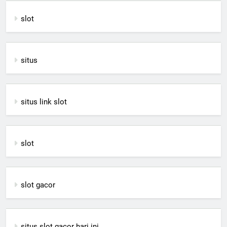
slot
situs
situs link slot
slot
slot gacor
situs slot gacor hari ini