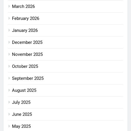
March 2026
February 2026
January 2026
December 2025
November 2025
October 2025
September 2025
August 2025
July 2025
June 2025
May 2025