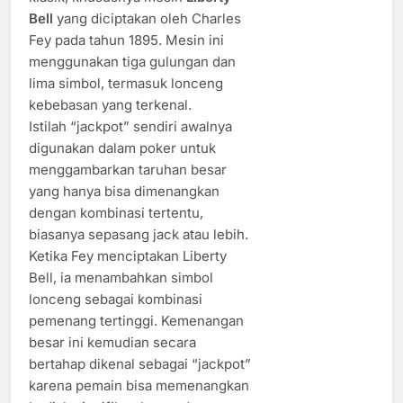
Bell
yang diciptakan oleh Charles
Fey pada tahun 1895. Mesin ini
menggunakan tiga gulungan dan
lima simbol, termasuk lonceng
kebebasan yang terkenal.
Istilah “jackpot” sendiri awalnya
digunakan dalam poker untuk
menggambarkan taruhan besar
yang hanya bisa dimenangkan
dengan kombinasi tertentu,
biasanya sepasang jack atau lebih.
Ketika Fey menciptakan Liberty
Bell, ia menambahkan simbol
lonceng sebagai kombinasi
pemenang tertinggi. Kemenangan
besar ini kemudian secara
bertahap dikenal sebagai “jackpot”
karena pemain bisa memenangkan