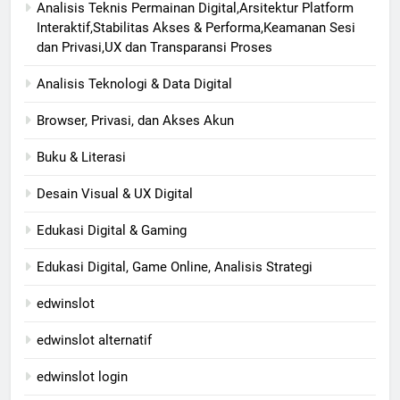
Analisis Teknis Permainan Digital,Arsitektur Platform
Interaktif,Stabilitas Akses & Performa,Keamanan Sesi
dan Privasi,UX dan Transparansi Proses
Analisis Teknologi & Data Digital
Browser, Privasi, dan Akses Akun
Buku & Literasi
Desain Visual & UX Digital
Edukasi Digital & Gaming
Edukasi Digital, Game Online, Analisis Strategi
edwinslot
edwinslot alternatif
edwinslot login