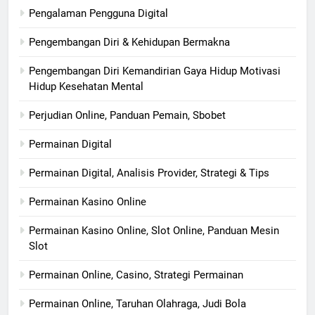
Pengalaman Pengguna Digital
Pengembangan Diri & Kehidupan Bermakna
Pengembangan Diri Kemandirian Gaya Hidup Motivasi
Hidup Kesehatan Mental
Perjudian Online, Panduan Pemain, Sbobet
Permainan Digital
Permainan Digital, Analisis Provider, Strategi & Tips
Permainan Kasino Online
Permainan Kasino Online, Slot Online, Panduan Mesin
Slot
Permainan Online, Casino, Strategi Permainan
Permainan Online, Taruhan Olahraga, Judi Bola