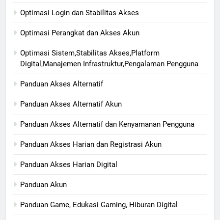
Optimasi Login dan Stabilitas Akses
Optimasi Perangkat dan Akses Akun
Optimasi Sistem,Stabilitas Akses,Platform
Digital,Manajemen Infrastruktur,Pengalaman Pengguna
Panduan Akses Alternatif
Panduan Akses Alternatif Akun
Panduan Akses Alternatif dan Kenyamanan Pengguna
Panduan Akses Harian dan Registrasi Akun
Panduan Akses Harian Digital
Panduan Akun
Panduan Game, Edukasi Gaming, Hiburan Digital