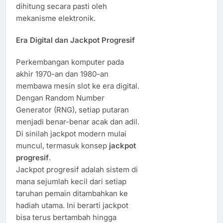
dihitung secara pasti oleh
mekanisme elektronik.
Era Digital dan Jackpot Progresif
Perkembangan komputer pada
akhir 1970-an dan 1980-an
membawa mesin slot ke era digital.
Dengan Random Number
Generator (RNG), setiap putaran
menjadi benar-benar acak dan adil.
Di sinilah jackpot modern mulai
muncul, termasuk konsep
jackpot
progresif
.
Jackpot progresif adalah sistem di
mana sejumlah kecil dari setiap
taruhan pemain ditambahkan ke
hadiah utama. Ini berarti jackpot
bisa terus bertambah hingga