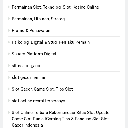
Permainan Slot, Teknologi Slot, Kasino Online
Permainan, Hiburan, Strategi
Promo & Penawaran
Psikologi Digital & Studi Perilaku Pemain
Sistem Platform Digital
situs slot gacor
slot gacor hari ini
Slot Gacor, Game Slot, Tips Slot
slot online resmi terpercaya
Slot Online Terbaru Rekomendasi Situs Slot Update
Game Slot Dunia iGaming Tips & Panduan Slot Slot
Gacor Indonesia