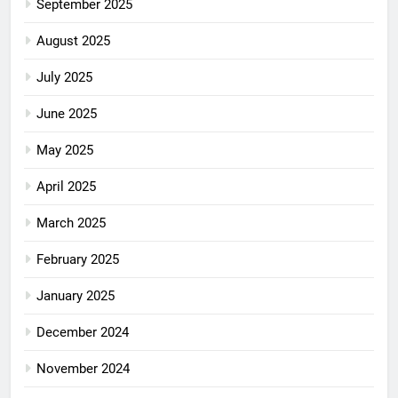
September 2025
August 2025
July 2025
June 2025
May 2025
April 2025
March 2025
February 2025
January 2025
December 2024
November 2024