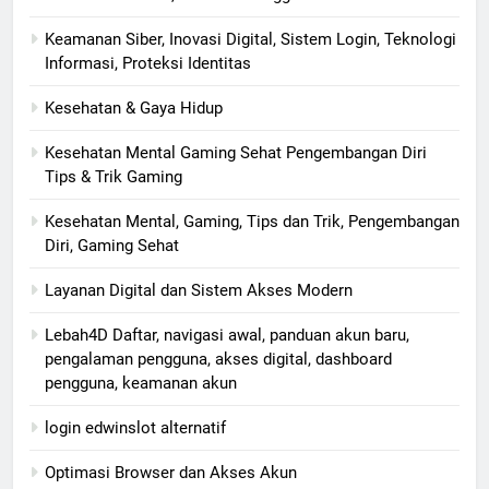
Keamanan Siber, Inovasi Digital, Sistem Login, Teknologi
Informasi, Proteksi Identitas
Kesehatan & Gaya Hidup
Kesehatan Mental Gaming Sehat Pengembangan Diri
Tips & Trik Gaming
Kesehatan Mental, Gaming, Tips dan Trik, Pengembangan
Diri, Gaming Sehat
Layanan Digital dan Sistem Akses Modern
Lebah4D Daftar, navigasi awal, panduan akun baru,
pengalaman pengguna, akses digital, dashboard
pengguna, keamanan akun
login edwinslot alternatif
Optimasi Browser dan Akses Akun