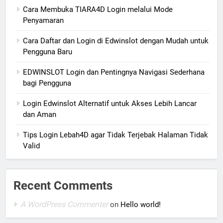
Cara Membuka TIARA4D Login melalui Mode
Penyamaran
Cara Daftar dan Login di Edwinslot dengan Mudah untuk
Pengguna Baru
EDWINSLOT Login dan Pentingnya Navigasi Sederhana
bagi Pengguna
Login Edwinslot Alternatif untuk Akses Lebih Lancar
dan Aman
Tips Login Lebah4D agar Tidak Terjebak Halaman Tidak
Valid
Recent Comments
A WordPress Commenter
on
Hello world!