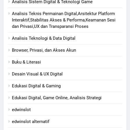
Analisis Sistem Digital & Teknologi Game
Analisis Teknis Permainan Digital,Arsitektur Platform
Interaktif,Stabilitas Akses & Performa,Keamanan Sesi
dan Privasi,UX dan Transparansi Proses
Analisis Teknologi & Data Digital
Browser, Privasi, dan Akses Akun
Buku & Literasi
Desain Visual & UX Digital
Edukasi Digital & Gaming
Edukasi Digital, Game Online, Analisis Strategi
edwinslot
edwinslot alternatif