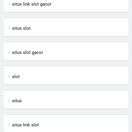
situs link slot gacor
situs slot
situs slot gacor
slot
situs
situs link slot