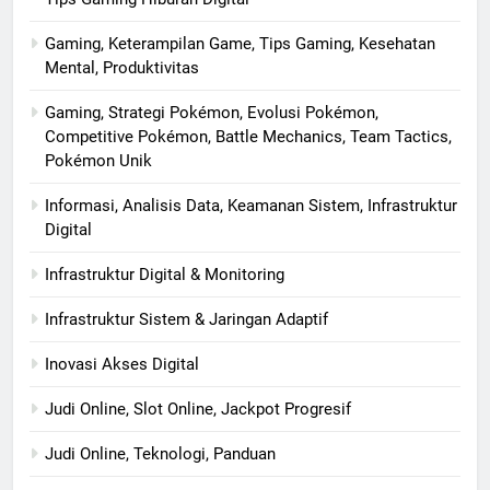
Gaming, Keterampilan Game, Tips Gaming, Kesehatan
Mental, Produktivitas
Gaming, Strategi Pokémon, Evolusi Pokémon,
Competitive Pokémon, Battle Mechanics, Team Tactics,
Pokémon Unik
Informasi, Analisis Data, Keamanan Sistem, Infrastruktur
Digital
Infrastruktur Digital & Monitoring
Infrastruktur Sistem & Jaringan Adaptif
Inovasi Akses Digital
Judi Online, Slot Online, Jackpot Progresif
Judi Online, Teknologi, Panduan