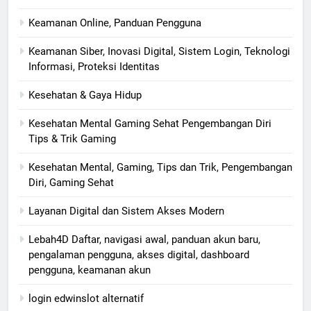
Keamanan Online, Panduan Pengguna
Keamanan Siber, Inovasi Digital, Sistem Login, Teknologi
Informasi, Proteksi Identitas
Kesehatan & Gaya Hidup
Kesehatan Mental Gaming Sehat Pengembangan Diri
Tips & Trik Gaming
Kesehatan Mental, Gaming, Tips dan Trik, Pengembangan
Diri, Gaming Sehat
Layanan Digital dan Sistem Akses Modern
Lebah4D Daftar, navigasi awal, panduan akun baru,
pengalaman pengguna, akses digital, dashboard
pengguna, keamanan akun
login edwinslot alternatif