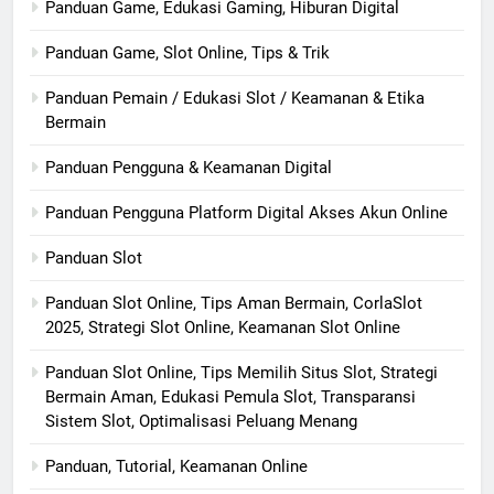
Panduan Game, Edukasi Gaming, Hiburan Digital
Panduan Game, Slot Online, Tips & Trik
Panduan Pemain / Edukasi Slot / Keamanan & Etika
Bermain
Panduan Pengguna & Keamanan Digital
Panduan Pengguna Platform Digital Akses Akun Online
Panduan Slot
Panduan Slot Online, Tips Aman Bermain, CorlaSlot
2025, Strategi Slot Online, Keamanan Slot Online
Panduan Slot Online, Tips Memilih Situs Slot, Strategi
Bermain Aman, Edukasi Pemula Slot, Transparansi
Sistem Slot, Optimalisasi Peluang Menang
Panduan, Tutorial, Keamanan Online