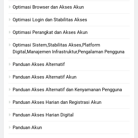
Optimasi Browser dan Akses Akun
Optimasi Login dan Stabilitas Akses
Optimasi Perangkat dan Akses Akun
Optimasi Sistem,Stabilitas Akses,Platform
Digital,Manajemen Infrastruktur,Pengalaman Pengguna
Panduan Akses Alternatif
Panduan Akses Alternatif Akun
Panduan Akses Alternatif dan Kenyamanan Pengguna
Panduan Akses Harian dan Registrasi Akun
Panduan Akses Harian Digital
Panduan Akun