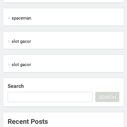
spaceman
slot gacor
slot gacor
Search
SEARCH
Recent Posts