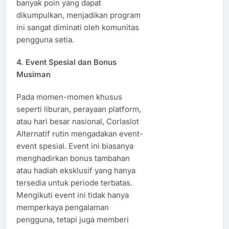
banyak poin yang dapat
dikumpulkan, menjadikan program
ini sangat diminati oleh komunitas
pengguna setia.
4. Event Spesial dan Bonus
Musiman
Pada momen-momen khusus
seperti liburan, perayaan platform,
atau hari besar nasional, Corlaslot
Alternatif rutin mengadakan event-
event spesial. Event ini biasanya
menghadirkan bonus tambahan
atau hadiah eksklusif yang hanya
tersedia untuk periode terbatas.
Mengikuti event ini tidak hanya
memperkaya pengalaman
pengguna, tetapi juga memberi