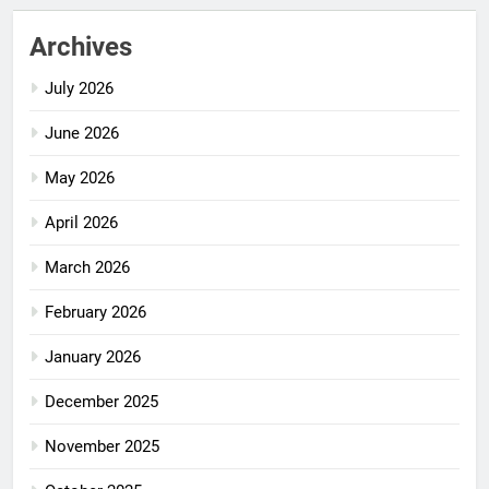
Archives
July 2026
June 2026
May 2026
April 2026
March 2026
February 2026
January 2026
December 2025
November 2025