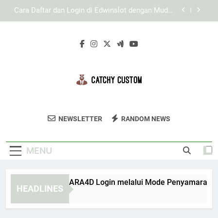
Skip
EDWINSLOT Login dan Pentingnya Navigasi
to
Sederhana bagi Pengguna
content
Login Edwinslot Alternatif untuk Akses Lebih
Lancar dan Aman
Cara Membuka TIARA4D Login melalui Mode
Penyamaran
Cara Daftar dan Login di Edwinslot dengan Mudah
untuk Pengguna Baru
EDWINSLOT Login dan Pentingnya Navigasi
Sederhana bagi Pengguna
Catchy Custom
Dapatkan T-Shirt Dan Merchandise Unik
Login Edwinslot Alternatif untuk Akses Lebih
NEWSLETTER
RANDOM NEWS
Lancar dan Aman
Dengan Desain Kustom Dari Catchy
Custom.
MENU
ra Membuka TIARA4D Login melalui Mode Penyamaran
HEADLINES
Weeks Ago