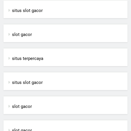
situs slot gacor
slot gacor
situs terpercaya
situs slot gacor
slot gacor
slot gacor