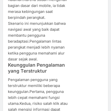
bagian dasar dari mobile, ia tidak
merasa kebingungan saat
berpindah perangkat.
Skenario ini menunjukkan bahwa
navigasi awal yang baik dapat
membantu pengguna
beradaptasi.Pengalaman lintas
perangkat menjadi lebih nyaman
ketika pengguna memahami alur
dasar sejak awal.
Keunggulan Pengalaman
yang Terstruktur
Pengalaman pengguna yang
terstruktur memiliki beberapa
keunggulan.Pertama, pengguna
lebih cepat memahami fungsi
utama.Kedua, risiko salah klik atau
salah mengisi informasi dapat