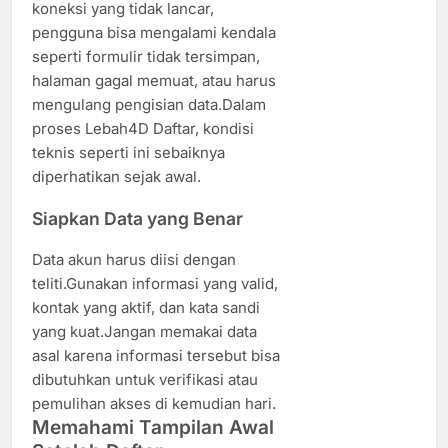
koneksi yang tidak lancar,
pengguna bisa mengalami kendala
seperti formulir tidak tersimpan,
halaman gagal memuat, atau harus
mengulang pengisian data.Dalam
proses Lebah4D Daftar, kondisi
teknis seperti ini sebaiknya
diperhatikan sejak awal.
Siapkan Data yang Benar
Data akun harus diisi dengan
teliti.Gunakan informasi yang valid,
kontak yang aktif, dan kata sandi
yang kuat.Jangan memakai data
asal karena informasi tersebut bisa
dibutuhkan untuk verifikasi atau
pemulihan akses di kemudian hari.
Memahami Tampilan Awal