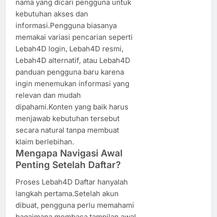
nama yang dicari pengguna untuk
kebutuhan akses dan
informasi.Pengguna biasanya
memakai variasi pencarian seperti
Lebah4D login, Lebah4D resmi,
Lebah4D alternatif, atau Lebah4D
panduan pengguna baru karena
ingin menemukan informasi yang
relevan dan mudah
dipahami.Konten yang baik harus
menjawab kebutuhan tersebut
secara natural tanpa membuat
klaim berlebihan.
Mengapa Navigasi Awal
Penting Setelah Daftar?
Proses Lebah4D Daftar hanyalah
langkah pertama.Setelah akun
dibuat, pengguna perlu memahami
bagaimana membaca tampilan awal