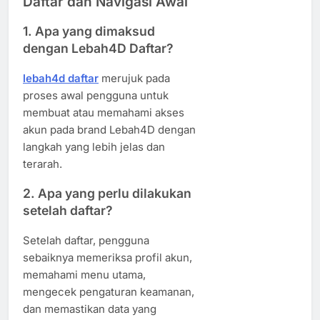
Daftar dan Navigasi Awal
1. Apa yang dimaksud
dengan Lebah4D Daftar?
lebah4d daftar
merujuk pada
proses awal pengguna untuk
membuat atau memahami akses
akun pada brand Lebah4D dengan
langkah yang lebih jelas dan
terarah.
2. Apa yang perlu dilakukan
setelah daftar?
Setelah daftar, pengguna
sebaiknya memeriksa profil akun,
memahami menu utama,
mengecek pengaturan keamanan,
dan memastikan data yang