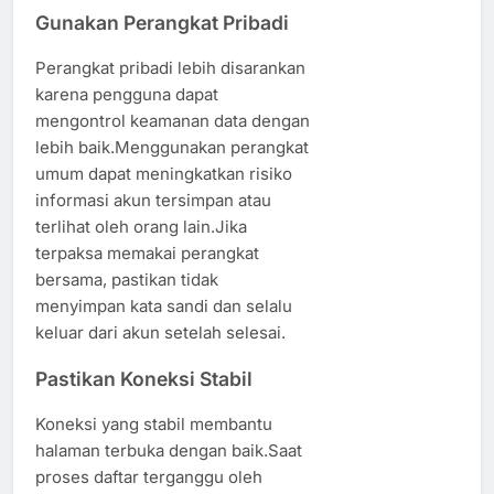
Gunakan Perangkat Pribadi
Perangkat pribadi lebih disarankan
karena pengguna dapat
mengontrol keamanan data dengan
lebih baik.Menggunakan perangkat
umum dapat meningkatkan risiko
informasi akun tersimpan atau
terlihat oleh orang lain.Jika
terpaksa memakai perangkat
bersama, pastikan tidak
menyimpan kata sandi dan selalu
keluar dari akun setelah selesai.
Pastikan Koneksi Stabil
Koneksi yang stabil membantu
halaman terbuka dengan baik.Saat
proses daftar terganggu oleh