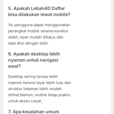
5. Apakah Lebah4D Daftar
bisa dilakukan lewat mobile?
Ya, pengguna dapat menggunakan
perangkat mobile selama koneksi
stabil, layar mudah dibaca, dan
data diisi dengan teliti.
6. Apakah desktop lebih
nyaman untuk navigasi
awal?
Desktop sering terasa lebih
nyaman karena layar lebih luas dan
struktur halaman lebih mudah
dilihat.Namun, mobile tetap praktis
untuk akses cepat.
7. Apa kesalahan umum