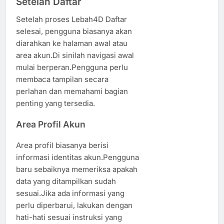
Setelah Daftar
Setelah proses Lebah4D Daftar
selesai, pengguna biasanya akan
diarahkan ke halaman awal atau
area akun.Di sinilah navigasi awal
mulai berperan.Pengguna perlu
membaca tampilan secara
perlahan dan memahami bagian
penting yang tersedia.
Area Profil Akun
Area profil biasanya berisi
informasi identitas akun.Pengguna
baru sebaiknya memeriksa apakah
data yang ditampilkan sudah
sesuai.Jika ada informasi yang
perlu diperbarui, lakukan dengan
hati-hati sesuai instruksi yang