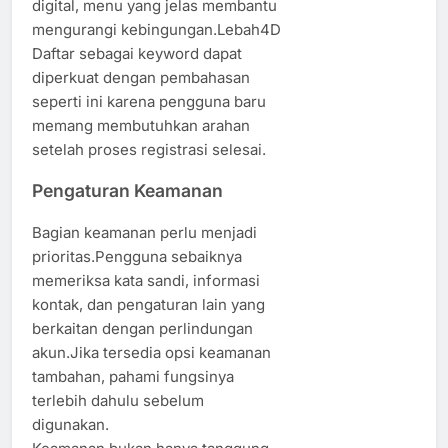
digital, menu yang jelas membantu
mengurangi kebingungan.Lebah4D
Daftar sebagai keyword dapat
diperkuat dengan pembahasan
seperti ini karena pengguna baru
memang membutuhkan arahan
setelah proses registrasi selesai.
Pengaturan Keamanan
Bagian keamanan perlu menjadi
prioritas.Pengguna sebaiknya
memeriksa kata sandi, informasi
kontak, dan pengaturan lain yang
berkaitan dengan perlindungan
akun.Jika tersedia opsi keamanan
tambahan, pahami fungsinya
terlebih dahulu sebelum
digunakan.