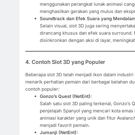
menggunakan perangkat lunak animasi cang
menghasilkan gerakan yang mulus dan ekspr
Soundtrack dan Efek Suara yang Mendala
Selain visual, slot 3D juga sering menyerta
dirancang khusus dan efek suara surround. 
disinkronkan dengan aksi di layar, meningka
4. Contoh Slot 3D yang Populer
Beberapa slot 3D telah menjadi ikon dalam industri 
menarik perhatian pemain dari berbagai belahan du
contoh populer:
Gonzo’s Quest (NetEnt):
Salah satu slot 3D paling terkenal, Gonzo’s
penjelajah Spanyol yang mencari kota emas
animasi karakter yang unik dan fitur Avalanch
menjadi favorit pemain.
Jumanji (NetEnt):