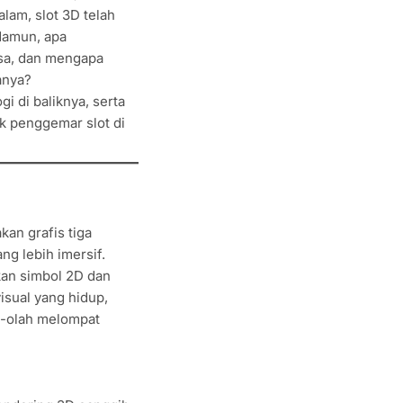
lam, slot 3D telah
Namun, apa
asa, dan mengapa
anya?
i di baliknya, serta
k penggemar slot di
kan grafis tiga
g lebih imersif.
kan simbol 2D dan
isual yang hidup,
h-olah melompat