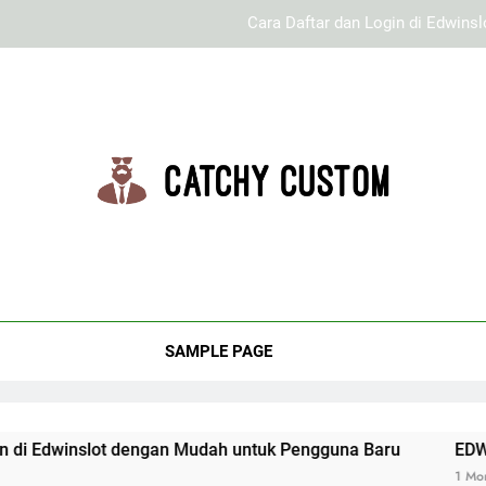
Cara Daftar dan Login di Edwin
EDWINSLOT Login dan Pentingn
Login Edwinslot Alterna
Cara Membuka TIA
Cara Daftar dan Login di Edwin
EDWINSLOT Login dan Pentingn
chy Custom
T-Shirt Dan Merchandise Unik Dengan Desain Kustom Dari Cat
Login Edwinslot Alterna
SAMPLE PAGE
slot dengan Mudah untuk Pengguna Baru
EDWINSLOT Logi
1 Month Ago