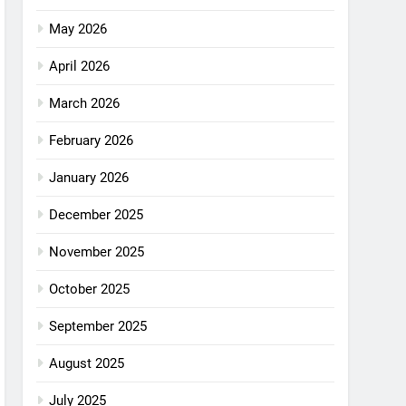
May 2026
April 2026
March 2026
February 2026
January 2026
December 2025
November 2025
October 2025
September 2025
August 2025
July 2025