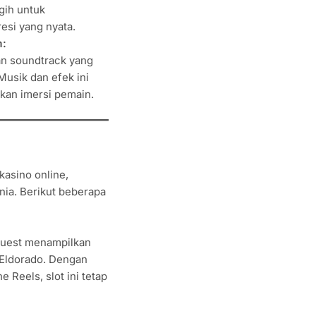
gih untuk
esi yang nyata.
m:
kan soundtrack yang
Musik dan efek ini
tkan imersi pemain.
kasino online,
nia. Berikut beberapa
 Quest menampilkan
 Eldorado. Dengan
e Reels, slot ini tetap