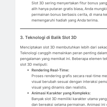
Slot 3D sering menyertakan fitur bonus yang 
alih hanya putaran gratis biasa, Anda mung
permainan bonus berbasis cerita, di mana k
memengaruhi hadiah yang Anda terima.
3. Teknologi di Balik Slot 3D
Menciptakan slot 3D membutuhkan lebih dari sekada
Teknologi canggih memainkan peran penting dala
pengalaman yang memikat ini. Beberapa elemen tek
slot 3D meliputi:
Rendering Real-Time:
Proses rendering grafis secara real-time 
visual berubah sesuai dengan interaksi pem
visual yang dinamis dan realistis.
Animasi Karakter yang Kompleks:
Banyak slot 3D memiliki karakter utama yang
dan bereaksi selama permainan. Animasi ini