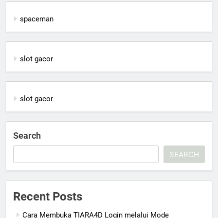
spaceman
slot gacor
slot gacor
Search
SEARCH
Recent Posts
Cara Membuka TIARA4D Login melalui Mode