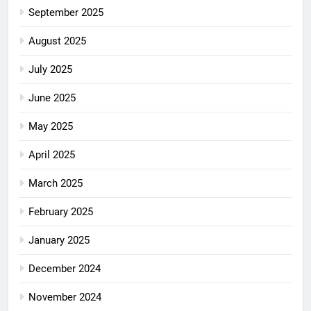
September 2025
August 2025
July 2025
June 2025
May 2025
April 2025
March 2025
February 2025
January 2025
December 2024
November 2024