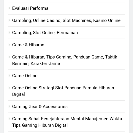
Evaluasi Performa
Gambling, Online Casino, Slot Machines, Kasino Online
Gambling, Slot Online, Permainan
Game & Hiburan
Game & Hiburan, Tips Gaming, Panduan Game, Taktik
Bermain, Karakter Game
Game Online
Game Online Strategi Slot Panduan Pemula Hiburan
Digital
Gaming Gear & Accessories
Gaming Sehat Kesejahteraan Mental Manajemen Waktu
Tips Gaming Hiburan Digital