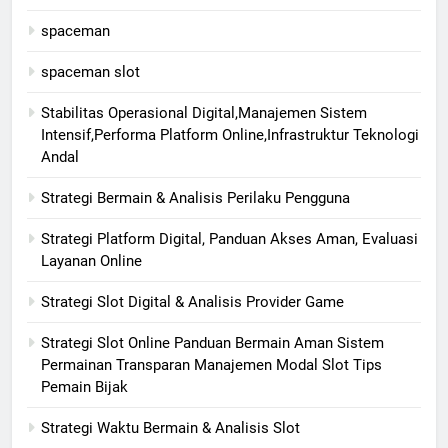
spaceman
spaceman slot
Stabilitas Operasional Digital,Manajemen Sistem
Intensif,Performa Platform Online,Infrastruktur Teknologi
Andal
Strategi Bermain & Analisis Perilaku Pengguna
Strategi Platform Digital, Panduan Akses Aman, Evaluasi
Layanan Online
Strategi Slot Digital & Analisis Provider Game
Strategi Slot Online Panduan Bermain Aman Sistem
Permainan Transparan Manajemen Modal Slot Tips
Pemain Bijak
Strategi Waktu Bermain & Analisis Slot