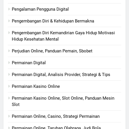
Pengalaman Pengguna Digital
Pengembangan Diri & Kehidupan Bermakna
Pengembangan Diri Kemandirian Gaya Hidup Motivasi
Hidup Kesehatan Mental
Perjudian Online, Panduan Pemain, Sbobet
Permainan Digital
Permainan Digital, Analisis Provider, Strategi & Tips
Permainan Kasino Online
Permainan Kasino Online, Slot Online, Panduan Mesin
Slot
Permainan Online, Casino, Strategi Permainan
Permainan Online, Taruhan Olahraga, Judi Bola