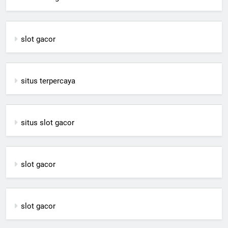
slot gacor
situs terpercaya
situs slot gacor
slot gacor
slot gacor