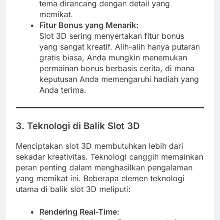
tema dirancang dengan detail yang
memikat.
Fitur Bonus yang Menarik:
Slot 3D sering menyertakan fitur bonus
yang sangat kreatif. Alih-alih hanya putaran
gratis biasa, Anda mungkin menemukan
permainan bonus berbasis cerita, di mana
keputusan Anda memengaruhi hadiah yang
Anda terima.
3. Teknologi di Balik Slot 3D
Menciptakan slot 3D membutuhkan lebih dari
sekadar kreativitas. Teknologi canggih memainkan
peran penting dalam menghasilkan pengalaman
yang memikat ini. Beberapa elemen teknologi
utama di balik slot 3D meliputi:
Rendering Real-Time: