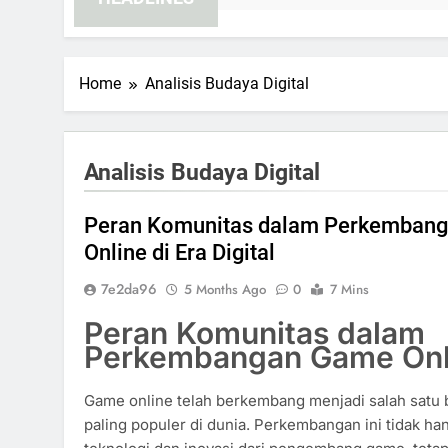
Home
Analisis Budaya Digital
Analisis Budaya Digital
Peran Komunitas dalam Perkemban
Online di Era Digital
7e2da96
5 Months Ago
0
7 Mins
Peran Komunitas dalam
Perkembangan Game Onl
Game online telah berkembang menjadi salah satu b
paling populer di dunia. Perkembangan ini tidak ha