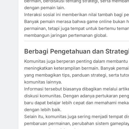
bermain, berdiskusi tentang strategi, serta memba
dengan pemain lain.
Interaksi sosial ini memberikan nilai tambah bagi 
Banyak pemain merasa bahwa game online bukan h
permainan, tetapi juga tempat untuk bertemu tema
membangun jaringan pertemanan global.
Berbagi Pengetahuan dan Strateg
Komunitas juga berperan penting dalam membantu
meningkatkan keterampilan bermain. Banyak pema
yang membagikan tips, panduan strategi, serta tuto
komunitas lainnya.
Informasi tersebut biasanya dibagikan melalui artikel
diskusi komunitas. Dengan adanya pertukaran peng
baru dapat belajar lebih cepat dan memahami mek
dengan lebih baik.
Selain itu, komunitas juga sering menjadi tempat d
pembaruan permainan, perubahan sistem gameplay, 