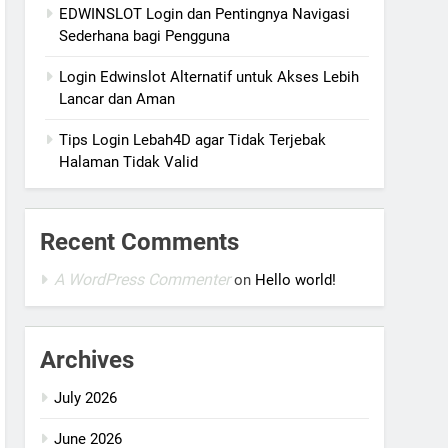
EDWINSLOT Login dan Pentingnya Navigasi
Sederhana bagi Pengguna
Login Edwinslot Alternatif untuk Akses Lebih
Lancar dan Aman
Tips Login Lebah4D agar Tidak Terjebak
Halaman Tidak Valid
Recent Comments
A WordPress Commenter
on
Hello world!
Archives
July 2026
June 2026