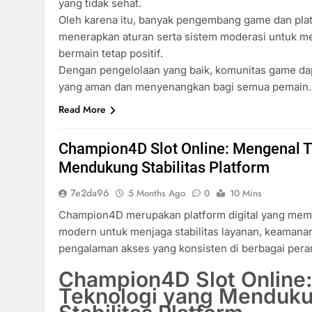
yang tidak sehat.
Oleh karena itu, banyak pengembang game dan pla
menerapkan aturan serta sistem moderasi untuk m
bermain tetap positif.
Dengan pengelolaan yang baik, komunitas game da
yang aman dan menyenangkan bagi semua pemain.
Read More
Champion4D Slot Online: Mengenal T
Mendukung Stabilitas Platform
7e2da96
5 Months Ago
0
10 Mins
Champion4D merupakan platform digital yang mema
modern untuk menjaga stabilitas layanan, keamana
pengalaman akses yang konsisten di berbagai pera
Champion4D Slot Online
Teknologi yang Menduk