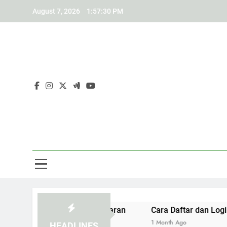
Skip
August 7, 2026
1:57:31 PM
to
content
Cat
Dapatkan 
elalui Mode Penyamaran
Cara Daftar dan Login di Ed
1 Month Ago
HEADLINES