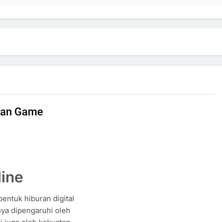
gan Game
ine
entuk hiburan digital
nya dipengaruhi oleh