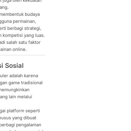
i juga oleh kekuatan
ang.
 membentuk budaya
ngguna permainan,
rti berbagi strategi,
kompetisi yang luas.
di salah satu faktor
inan online.
i Sosial
uler adalah karena
ngan game tradisional
e memungkinkan
ng lain melalui
ai platform seperti
khusus yang dibuat
 berbagi pengalaman