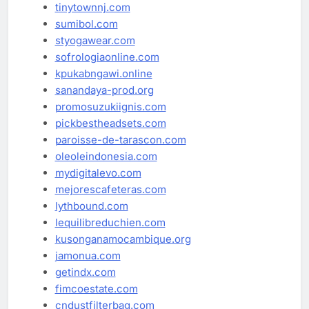
tinytownnj.com
sumibol.com
styogawear.com
sofrologiaonline.com
kpukabngawi.online
sanandaya-prod.org
promosuzukiignis.com
pickbestheadsets.com
paroisse-de-tarascon.com
oleoleindonesia.com
mydigitalevo.com
mejorescafeteras.com
lythbound.com
lequilibreduchien.com
kusonganamocambique.org
jamonua.com
getindx.com
fimcoestate.com
cndustfilterbag.com