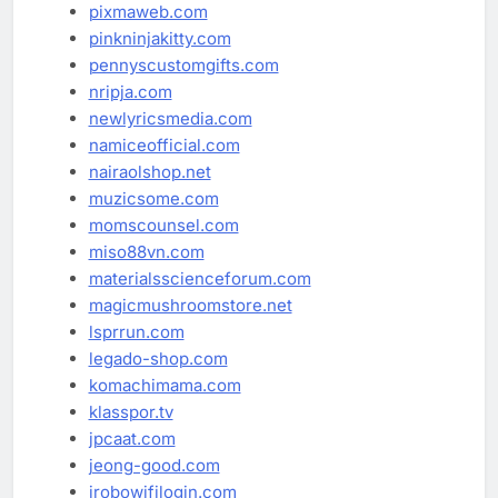
pixmaweb.com
pinkninjakitty.com
pennyscustomgifts.com
nripja.com
newlyricsmedia.com
namiceofficial.com
nairaolshop.net
muzicsome.com
momscounsel.com
miso88vn.com
materialsscienceforum.com
magicmushroomstore.net
lsprrun.com
legado-shop.com
komachimama.com
klasspor.tv
jpcaat.com
jeong-good.com
irobowifilogin.com