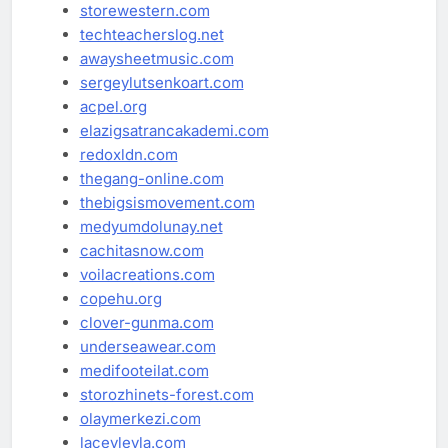
storewestern.com
techteacherslog.net
awaysheetmusic.com
sergeylutsenkoart.com
acpel.org
elazigsatrancakademi.com
redoxldn.com
thegang-online.com
thebigsismovement.com
medyumdolunay.net
cachitasnow.com
voilacreations.com
copehu.org
clover-gunma.com
underseawear.com
medifooteilat.com
storozhinets-forest.com
olaymerkezi.com
laceyleyla.com