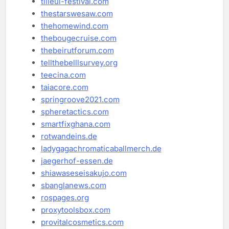
tilleul-festival.com
thestarswesaw.com
thehomewind.com
thebougecruise.com
thebeirutforum.com
tellthebelllsurvey.org
teecina.com
taiacore.com
springroove2021.com
spheretactics.com
smartfixghana.com
rotwandeins.de
ladygagachromaticaballmerch.de
jaegerhof-essen.de
shiawaseseisakujo.com
sbanglanews.com
rospages.org
proxytoolsbox.com
provitalcosmetics.com