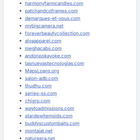
harmonyfarmcandles.com
patchandcoframes.com
demarques-et-vous.com
mybigcamera.net
foreverbeautycollection.com
alvaapparel.com
meghacabs.com
andonpokayoke.com
lasnuevastecnologias.com
MapsLoans.org
salon-adb.com
thudhu.com
series-ss.com
chigrp.com
waytoadmissions.com
stardewitemsids.com
buddyscustombaits.com
montajat.net
natureera.net