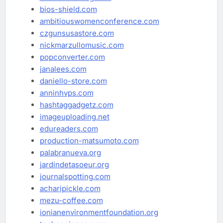
bios-shield.com
ambitiouswomenconference.com
czgunsusastore.com
nickmarzullomusic.com
popconverter.com
janalees.com
daniello-store.com
anninhvps.com
hashtaggadgetz.com
imageuploading.net
edureaders.com
production-matsumoto.com
palabranueva.org
jardindetasoeur.org
journalspotting.com
acharipickle.com
mezu-coffee.com
ionianenvironmentfoundation.org