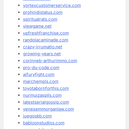
vortexcustomerservice.com
prohindistatus.com
spiritualrats.com
viewgame.net
upfreshfranchise.com
randolacaminade.com
crazy-irrumatio.net
growing-years.net
corinneb-arthurimmo.com
pro-du-code.com
ajfuryfight.com
marchempls.com
toyotabornforthis.com
nurmuizaspils.com
latestserialgossip.com
venesemmorganlaw.com
juegoskb.com
babloonstudios.com