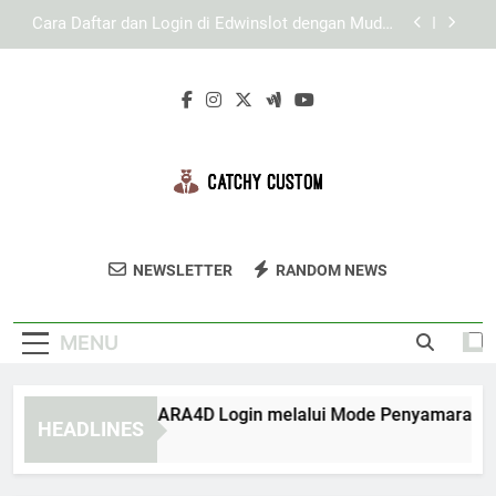
Skip
EDWINSLOT Login dan Pentingnya Navigasi
to
Sederhana bagi Pengguna
content
Login Edwinslot Alternatif untuk Akses Lebih
Lancar dan Aman
Cara Membuka TIARA4D Login melalui Mode
Penyamaran
Cara Daftar dan Login di Edwinslot dengan Mudah
untuk Pengguna Baru
EDWINSLOT Login dan Pentingnya Navigasi
Sederhana bagi Pengguna
Catchy Custom
Dapatkan T-Shirt Dan Merchandise Unik
Login Edwinslot Alternatif untuk Akses Lebih
NEWSLETTER
RANDOM NEWS
Lancar dan Aman
Dengan Desain Kustom Dari Catchy
Custom.
MENU
ara Membuka TIARA4D Login melalui Mode Penyamaran
HEADLINES
Weeks Ago