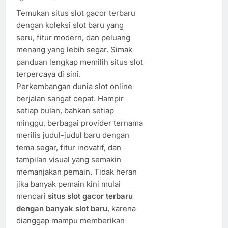
Temukan situs slot gacor terbaru
dengan koleksi slot baru yang
seru, fitur modern, dan peluang
menang yang lebih segar. Simak
panduan lengkap memilih situs slot
terpercaya di sini.
Perkembangan dunia slot online
berjalan sangat cepat. Hampir
setiap bulan, bahkan setiap
minggu, berbagai provider ternama
merilis judul-judul baru dengan
tema segar, fitur inovatif, dan
tampilan visual yang semakin
memanjakan pemain. Tidak heran
jika banyak pemain kini mulai
mencari
situs slot gacor terbaru
dengan banyak slot baru
, karena
dianggap mampu memberikan