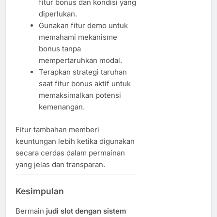
fitur bonus dan kondisi yang
diperlukan.
Gunakan fitur demo untuk
memahami mekanisme
bonus tanpa
mempertaruhkan modal.
Terapkan strategi taruhan
saat fitur bonus aktif untuk
memaksimalkan potensi
kemenangan.
Fitur tambahan memberi
keuntungan lebih ketika digunakan
secara cerdas dalam permainan
yang jelas dan transparan.
Kesimpulan
Bermain
judi slot dengan sistem