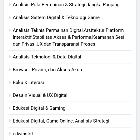
Analisis Pola Permainan & Strategi Jangka Panjang
Analisis Sistem Digital & Teknologi Game
Analisis Teknis Permainan Digital,Arsitektur Platform
Interaktif,Stabilitas Akses & Performa,Keamanan Sesi
dan Privasi,UX dan Transparansi Proses
Analisis Teknologi & Data Digital
Browser, Privasi, dan Akses Akun
Buku & Literasi
Desain Visual & UX Digital
Edukasi Digital & Gaming
Edukasi Digital, Game Online, Analisis Strategi
edwinslot