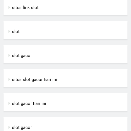
situs link slot
slot
slot gacor
situs slot gacor hari ini
slot gacor hari ini
slot gacor