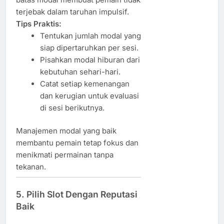
terjebak dalam taruhan impulsif.
Tips Praktis:
Tentukan jumlah modal yang
siap dipertaruhkan per sesi.
Pisahkan modal hiburan dari
kebutuhan sehari-hari.
Catat setiap kemenangan
dan kerugian untuk evaluasi
di sesi berikutnya.
Manajemen modal yang baik
membantu pemain tetap fokus dan
menikmati permainan tanpa
tekanan.
5. Pilih Slot Dengan Reputasi
Baik