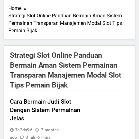
Home
Strategi Slot Online Panduan Bermain Aman Sistem
Permainan Transparan Manajemen Modal Slot Tips
Pemain Bijak
Strategi Slot Online Panduan
Bermain Aman Sistem Permainan
Transparan Manajemen Modal Slot
Tips Pemain Bijak
Cara Bermain Judi Slot
Dengan Sistem Permainan
Jelas
7e2da96
7 months
ago
0
6 mins