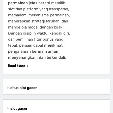
permainan jelas
berarti memilih
slot dan platform yang transparan,
memahami mekanisme permainan,
menerapkan strategi taruhan, dan
mengelola modal dengan bijak.
Dengan disiplin waktu, kendali diri,
dan pemilihan fitur bonus yang
tepat, pemain dapat
menikmati
pengalaman bermain aman,
menyenangkan, dan terkendali
.
Read More
situs slot gacor
slot gacor