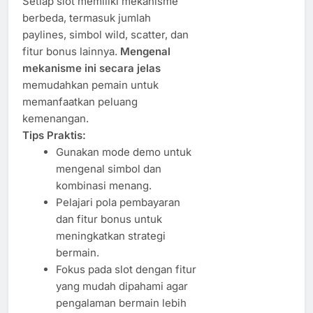
Setiap slot memiliki mekanisme
berbeda, termasuk jumlah
paylines, simbol wild, scatter, dan
fitur bonus lainnya.
Mengenal
mekanisme ini secara jelas
memudahkan pemain untuk
memanfaatkan peluang
kemenangan.
Tips Praktis:
Gunakan mode demo untuk
mengenal simbol dan
kombinasi menang.
Pelajari pola pembayaran
dan fitur bonus untuk
meningkatkan strategi
bermain.
Fokus pada slot dengan fitur
yang mudah dipahami agar
pengalaman bermain lebih