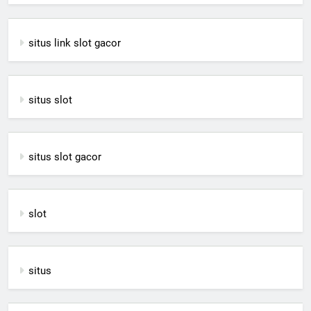
situs link slot gacor
situs slot
situs slot gacor
slot
situs