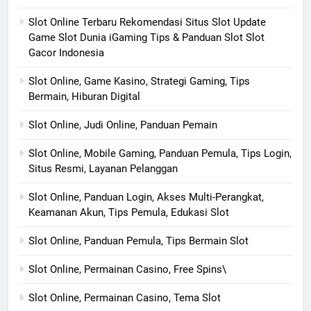
Slot Online Terbaru Rekomendasi Situs Slot Update
Game Slot Dunia iGaming Tips & Panduan Slot Slot
Gacor Indonesia
Slot Online, Game Kasino, Strategi Gaming, Tips
Bermain, Hiburan Digital
Slot Online, Judi Online, Panduan Pemain
Slot Online, Mobile Gaming, Panduan Pemula, Tips Login,
Situs Resmi, Layanan Pelanggan
Slot Online, Panduan Login, Akses Multi-Perangkat,
Keamanan Akun, Tips Pemula, Edukasi Slot
Slot Online, Panduan Pemula, Tips Bermain Slot
Slot Online, Permainan Casino, Free Spins\
Slot Online, Permainan Casino, Tema Slot