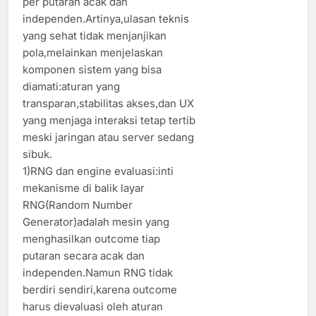
per putaran acak dan
independen.Artinya,ulasan teknis
yang sehat tidak menjanjikan
pola,melainkan menjelaskan
komponen sistem yang bisa
diamati:aturan yang
transparan,stabilitas akses,dan UX
yang menjaga interaksi tetap tertib
meski jaringan atau server sedang
sibuk.
1)RNG dan engine evaluasi:inti
mekanisme di balik layar
RNG(Random Number
Generator)adalah mesin yang
menghasilkan outcome tiap
putaran secara acak dan
independen.Namun RNG tidak
berdiri sendiri,karena outcome
harus dievaluasi oleh aturan