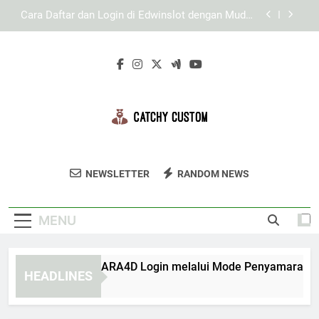
Skip
EDWINSLOT Login dan Pentingnya Navigasi
to
Sederhana bagi Pengguna
content
Login Edwinslot Alternatif untuk Akses Lebih
Lancar dan Aman
Cara Membuka TIARA4D Login melalui Mode
Penyamaran
Cara Daftar dan Login di Edwinslot dengan Mudah
untuk Pengguna Baru
EDWINSLOT Login dan Pentingnya Navigasi
Sederhana bagi Pengguna
Catchy Custom
Dapatkan T-Shirt Dan Merchandise Unik
Login Edwinslot Alternatif untuk Akses Lebih
NEWSLETTER
RANDOM NEWS
Lancar dan Aman
Dengan Desain Kustom Dari Catchy
Custom.
MENU
ara Membuka TIARA4D Login melalui Mode Penyamaran
HEADLINES
Month Ago