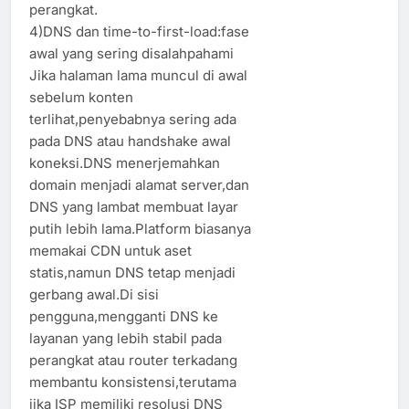
perangkat.
4)DNS dan time-to-first-load:fase
awal yang sering disalahpahami
Jika halaman lama muncul di awal
sebelum konten
terlihat,penyebabnya sering ada
pada DNS atau handshake awal
koneksi.DNS menerjemahkan
domain menjadi alamat server,dan
DNS yang lambat membuat layar
putih lebih lama.Platform biasanya
memakai CDN untuk aset
statis,namun DNS tetap menjadi
gerbang awal.Di sisi
pengguna,mengganti DNS ke
layanan yang lebih stabil pada
perangkat atau router terkadang
membantu konsistensi,terutama
jika ISP memiliki resolusi DNS