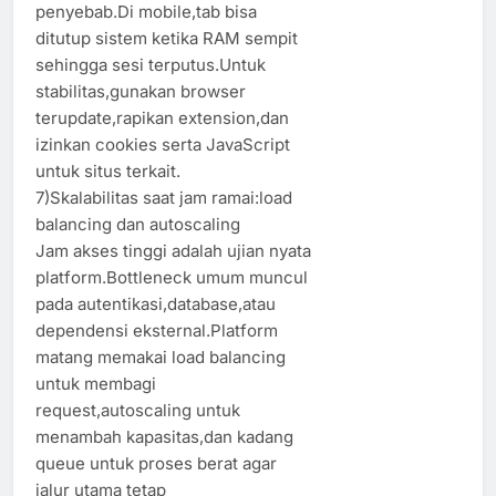
penyebab.Di mobile,tab bisa
ditutup sistem ketika RAM sempit
sehingga sesi terputus.Untuk
stabilitas,gunakan browser
terupdate,rapikan extension,dan
izinkan cookies serta JavaScript
untuk situs terkait.
7)Skalabilitas saat jam ramai:load
balancing dan autoscaling
Jam akses tinggi adalah ujian nyata
platform.Bottleneck umum muncul
pada autentikasi,database,atau
dependensi eksternal.Platform
matang memakai load balancing
untuk membagi
request,autoscaling untuk
menambah kapasitas,dan kadang
queue untuk proses berat agar
jalur utama tetap