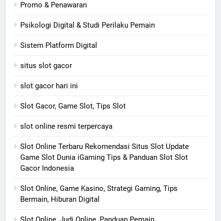
Promo & Penawaran
Psikologi Digital & Studi Perilaku Pemain
Sistem Platform Digital
situs slot gacor
slot gacor hari ini
Slot Gacor, Game Slot, Tips Slot
slot online resmi terpercaya
Slot Online Terbaru Rekomendasi Situs Slot Update
Game Slot Dunia iGaming Tips & Panduan Slot Slot
Gacor Indonesia
Slot Online, Game Kasino, Strategi Gaming, Tips
Bermain, Hiburan Digital
Slot Online, Judi Online, Panduan Pemain