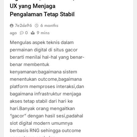
UX yang Menjaga
Pengalaman Tetap Stabil
7e2da96
6 months
ago
0
9 mins
Mengulas aspek teknis dalam
permainan digital di situs gacor
berarti menilai hal-hal yang benar-
benar membentuk
kenyamanan:bagaimana sistem
menentukan outcome,bagaimana
platform memproses interaksi,dan
bagaimana infrastruktur menjaga
akses tetap stabil dari hari ke
hari.Banyak orang mengaitkan
“gacor” dengan hasil sesi,padahal
slot digital modern umumnya
berbasis RNG sehingga outcome