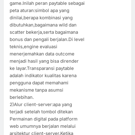
game.Inilah peran paytable sebagai
peta aturan:simbol apa yang
dinilai,berapa kombinasi yang
dibutuhkan,bagaimana wild dan
scatter bekerja,serta bagaimana
bonus dan pengali berjalan.Di level
teknis,engine evaluasi
menerjemahkan data outcome
menjadi hasil yang bisa dirender
ke layar.Transparansi paytable
adalah indikator kualitas karena
pengguna dapat memahami
mekanisme tanpa asumsi
berlebihan.
2)Alur client-server:apa yang
terjadi setelah tombol ditekan
Permainan digital pada platform
web umumnya berjalan melalui
arsitektur client-server.Ketika