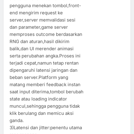
pengguna menekan tombol,front-
end mengirim request ke
server,server memvalidasi sesi
dan parameter,game server
memproses outcome berdasarkan
RNG dan aturan,hasil dikirim
balik,dan UI merender animasi
serta perubahan angka.Proses ini
terjadi cepat,namun tetap rentan
dipengaruhi latensi jaringan dan
beban server.Platform yang
matang memberi feedback instan
saat input diterima,tombol berubah
state atau loading indicator
muncul,sehingga pengguna tidak
klik berulang dan memicu aksi
ganda.
3)Latensi dan jitter:penentu utama