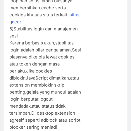
loop,dan solusi aman biasanya
membersihkan cache serta
cookies khusus situs terkait.
situs
gacor
6)Stabilitas login dan manajemen
sesi
Karena berbasis akun,stabilitas
login adalah pilar pengalaman.Sesi
biasanya dikelola lewat cookies
atau token dengan masa
berlaku.Jika cookies
diblokir,JavaScript dimatikan,atau
extension memblokir skrip
penting,gejala yang muncul adalah
login berputar,logout
mendadak,atau status tidak
tersimpan.Di desktop,extension
agresif seperti adblock atau script
blocker sering menjadi