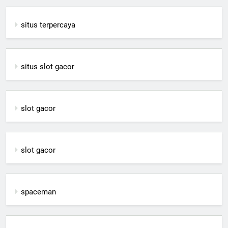
situs terpercaya
situs slot gacor
slot gacor
slot gacor
spaceman