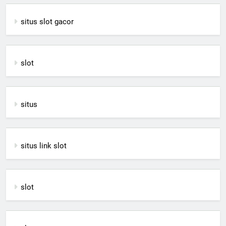
situs slot gacor
slot
situs
situs link slot
slot