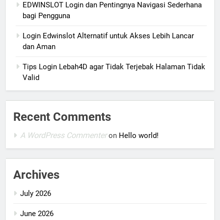
EDWINSLOT Login dan Pentingnya Navigasi Sederhana
bagi Pengguna
Login Edwinslot Alternatif untuk Akses Lebih Lancar
dan Aman
Tips Login Lebah4D agar Tidak Terjebak Halaman Tidak
Valid
Recent Comments
A WordPress Commenter
on
Hello world!
Archives
July 2026
June 2026