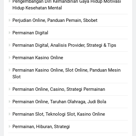
Pengembangan Diri Kemandirian Gaya Hidup Motivasi
Hidup Kesehatan Mental
Perjudian Online, Panduan Pemain, Sbobet
Permainan Digital
Permainan Digital, Analisis Provider, Strategi & Tips
Permainan Kasino Online
Permainan Kasino Online, Slot Online, Panduan Mesin
Slot
Permainan Online, Casino, Strategi Permainan
Permainan Online, Taruhan Olahraga, Judi Bola
Permainan Slot, Teknologi Slot, Kasino Online
Permainan, Hiburan, Strategi