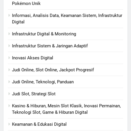
Pokémon Unik
Informasi, Analisis Data, Keamanan Sistem, Infrastruktur
Digital
Infrastruktur Digital & Monitoring
Infrastruktur Sistem & Jaringan Adaptif
Inovasi Akses Digital
Judi Online, Slot Online, Jackpot Progresif
Judi Online, Teknologi, Panduan
Judi Slot, Strategi Slot
Kasino & Hiburan, Mesin Slot Klasik, Inovasi Permainan,
Teknologi Slot, Game & Hiburan Digital
Keamanan & Edukasi Digital