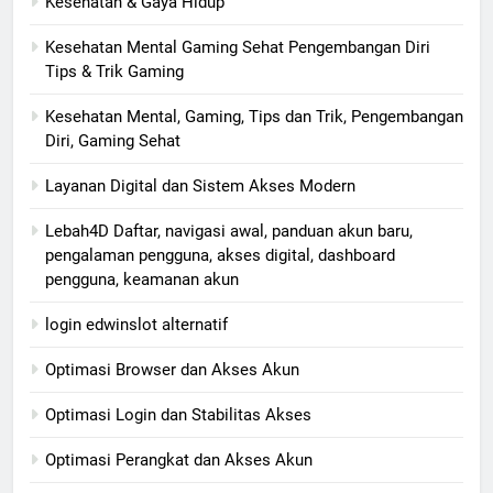
Kesehatan & Gaya Hidup
Kesehatan Mental Gaming Sehat Pengembangan Diri
Tips & Trik Gaming
Kesehatan Mental, Gaming, Tips dan Trik, Pengembangan
Diri, Gaming Sehat
Layanan Digital dan Sistem Akses Modern
Lebah4D Daftar, navigasi awal, panduan akun baru,
pengalaman pengguna, akses digital, dashboard
pengguna, keamanan akun
login edwinslot alternatif
Optimasi Browser dan Akses Akun
Optimasi Login dan Stabilitas Akses
Optimasi Perangkat dan Akses Akun