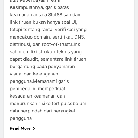
Kesimpulannya, garis batas
keamanan antara Slot88 sah dan
link tiruan bukan hanya soal UI,
tetapi tentang rantai verifikasi yang
mencakup domain, sertifikat, DNS,
distribusi, dan root-of-trust.Link
sah memiliki struktur teknis yang
dapat diaudit, sementara link tiruan
bergantung pada penyamaran
visual dan kelengahan
pengguna.Memahami garis
pembeda ini memperkuat
kesadaran keamanan dan
menurunkan risiko tertipu sebelum
data berpindah dari perangkat
pengguna
Read More