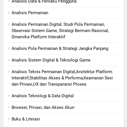
Analisis Data & Perilaku Pengguna
Analisis Permainan​
Analisis Permainan Digital, Studi Pola Permainan,
Observasi Sistem Game, Strategi Bermain Rasional,
Dinamika Platform Interaktif
Analisis Pola Permainan & Strategi Jangka Panjang
Analisis Sistem Digital & Teknologi Game
Analisis Teknis Permainan Digital,Arsitektur Platform
Interaktif,Stabilitas Akses & Performa,Keamanan Sesi
dan Privasi,UX dan Transparansi Proses
Analisis Teknologi & Data Digital
Browser, Privasi, dan Akses Akun
Buku & Literasi