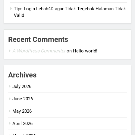
Tips Login Lebah4D agar Tidak Terjebak Halaman Tidak
Valid
Recent Comments
A WordPress Commenter
on
Hello world!
Archives
July 2026
June 2026
May 2026
April 2026