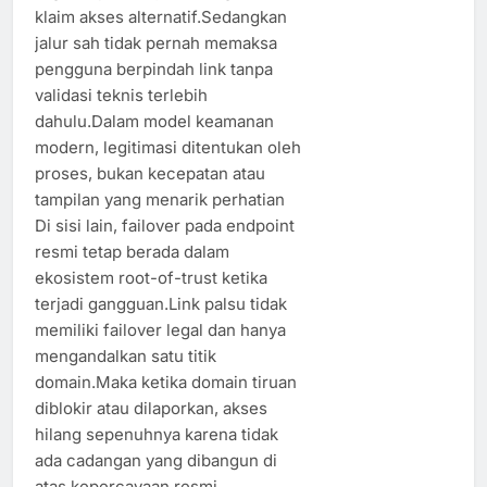
klaim akses alternatif.Sedangkan
jalur sah tidak pernah memaksa
pengguna berpindah link tanpa
validasi teknis terlebih
dahulu.Dalam model keamanan
modern, legitimasi ditentukan oleh
proses, bukan kecepatan atau
tampilan yang menarik perhatian
Di sisi lain, failover pada endpoint
resmi tetap berada dalam
ekosistem root-of-trust ketika
terjadi gangguan.Link palsu tidak
memiliki failover legal dan hanya
mengandalkan satu titik
domain.Maka ketika domain tiruan
diblokir atau dilaporkan, akses
hilang sepenuhnya karena tidak
ada cadangan yang dibangun di
atas kepercayaan resmi