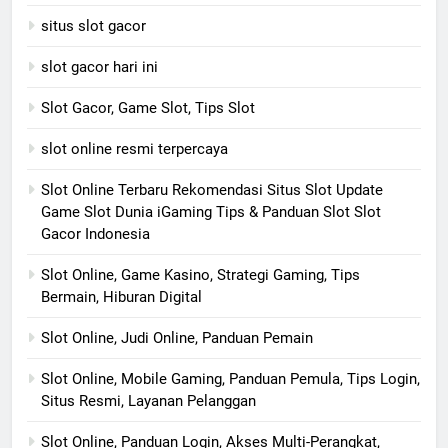
situs slot gacor
slot gacor hari ini
Slot Gacor, Game Slot, Tips Slot
slot online resmi terpercaya
Slot Online Terbaru Rekomendasi Situs Slot Update
Game Slot Dunia iGaming Tips & Panduan Slot Slot
Gacor Indonesia
Slot Online, Game Kasino, Strategi Gaming, Tips
Bermain, Hiburan Digital
Slot Online, Judi Online, Panduan Pemain
Slot Online, Mobile Gaming, Panduan Pemula, Tips Login,
Situs Resmi, Layanan Pelanggan
Slot Online, Panduan Login, Akses Multi-Perangkat,