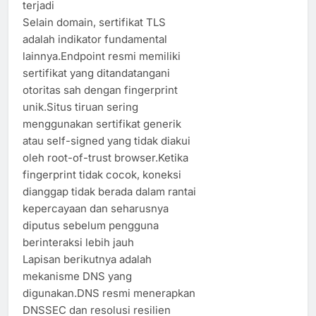
terjadi
Selain domain, sertifikat TLS
adalah indikator fundamental
lainnya.Endpoint resmi memiliki
sertifikat yang ditandatangani
otoritas sah dengan fingerprint
unik.Situs tiruan sering
menggunakan sertifikat generik
atau self-signed yang tidak diakui
oleh root-of-trust browser.Ketika
fingerprint tidak cocok, koneksi
dianggap tidak berada dalam rantai
kepercayaan dan seharusnya
diputus sebelum pengguna
berinteraksi lebih jauh
Lapisan berikutnya adalah
mekanisme DNS yang
digunakan.DNS resmi menerapkan
DNSSEC dan resolusi resilien