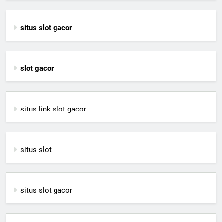
situs slot gacor
slot gacor
situs link slot gacor
situs slot
situs slot gacor