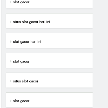
slot gacor
situs slot gacor hari ini
slot gacor hari ini
slot gacor
situs slot gacor
slot gacor