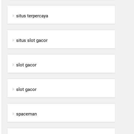
situs terpercaya
situs slot gacor
slot gacor
slot gacor
spaceman