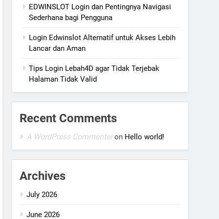
EDWINSLOT Login dan Pentingnya Navigasi
Sederhana bagi Pengguna
Login Edwinslot Alternatif untuk Akses Lebih
Lancar dan Aman
Tips Login Lebah4D agar Tidak Terjebak
Halaman Tidak Valid
Recent Comments
A WordPress Commenter
on
Hello world!
Archives
July 2026
June 2026