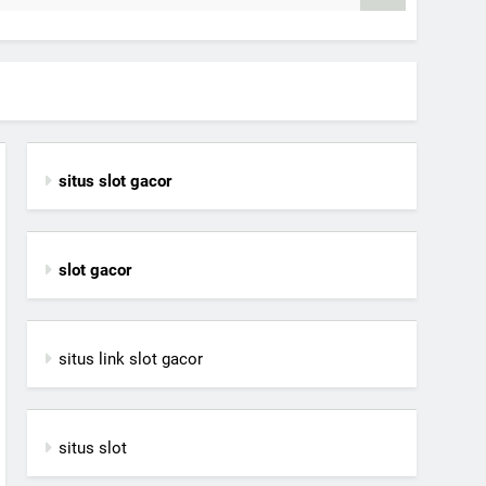
situs slot gacor
slot gacor
situs link slot gacor
situs slot