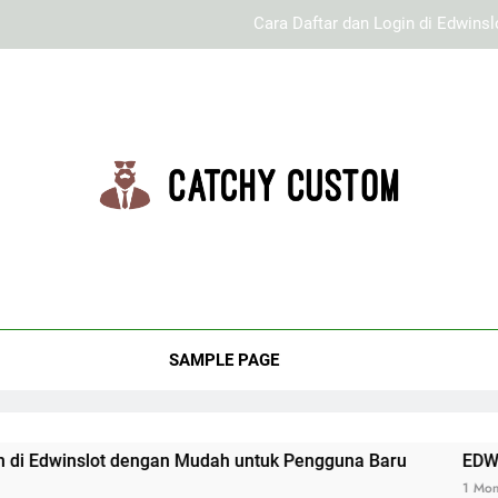
Cara Daftar dan Login di Edwin
EDWINSLOT Login dan Pentingn
Login Edwinslot Alterna
Cara Membuka TIA
Cara Daftar dan Login di Edwin
EDWINSLOT Login dan Pentingn
chy Custom
T-Shirt Dan Merchandise Unik Dengan Desain Kustom Dari Cat
Login Edwinslot Alterna
SAMPLE PAGE
lot dengan Mudah untuk Pengguna Baru
EDWINSLOT Login
1 Month Ago