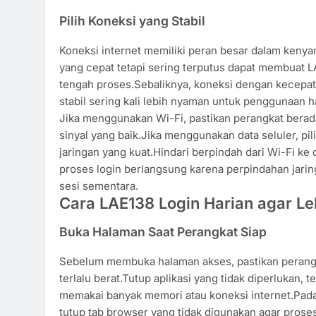
Pilih Koneksi yang Stabil
Koneksi internet memiliki peran besar dalam keny
yang cepat tetapi sering terputus dapat membuat LA
tengah proses.Sebaliknya, koneksi dengan kecepat
stabil sering kali lebih nyaman untuk penggunaan h
Jika menggunakan Wi-Fi, pastikan perangkat bera
sinyal yang baik.Jika menggunakan data seluler, pil
jaringan yang kuat.Hindari berpindah dari Wi-Fi ke d
proses login berlangsung karena perpindahan jari
sesi sementara.
Cara LAE138 Login Harian agar L
Buka Halaman Saat Perangkat Siap
Sebelum membuka halaman akses, pastikan perangk
terlalu berat.Tutup aplikasi yang tidak diperlukan, t
memakai banyak memori atau koneksi internet.Pada
tutup tab browser yang tidak digunakan agar pros