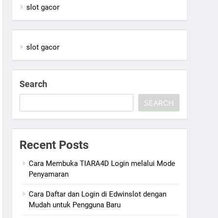
slot gacor
slot gacor
Search
SEARCH
Recent Posts
Cara Membuka TIARA4D Login melalui Mode
Penyamaran
Cara Daftar dan Login di Edwinslot dengan
Mudah untuk Pengguna Baru