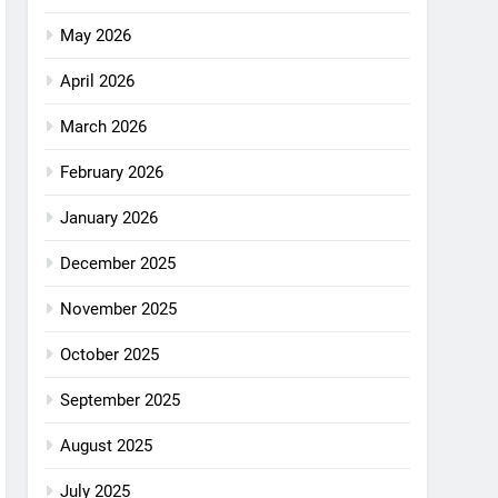
May 2026
April 2026
March 2026
February 2026
January 2026
December 2025
November 2025
October 2025
September 2025
August 2025
July 2025