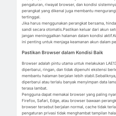
pengaturan, riwayat browser, dan kondisi sistem
perangkat yang dikenal juga membantu mengurangi 
tertinggal.
Jika harus menggunakan perangkat bersama, hinda
sandi secara otomatis.Pastikan keluar dari akun set
jangan meninggalkan halaman dalam kondisi aktif.
ini penting untuk menjaga keamanan akun dalam p
Pastikan Browser dalam Kondisi Baik
Browser adalah pintu utama untuk melakukan LAE1
diperbarui, ringan, dan tidak dipenuhi ekstensi ber
membantu halaman berjalan lebih stabil.Sebaliknya
diperbarui atau terlalu banyak menyimpan data la
terasa lambat.
Pengguna dapat memakai browser yang paling nya
Firefox, Safari, Edge, atau browser bawaan perangk
browser tersebut berjalan normal, cache tidak ter
pengaturan privasi tidak menghambat tampilan hal