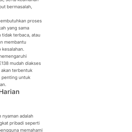
ebut bermasalah,
 membutuhkan proses
gkah yang sama
 tidak terbaca, atau
an membantu
 kesalahan.
 memengaruhi
E138 mudah diakses
 akan terbentuk
ni penting untuk
an.
Harian
h nyaman adalah
kat pribadi seperti
na pengguna memahami