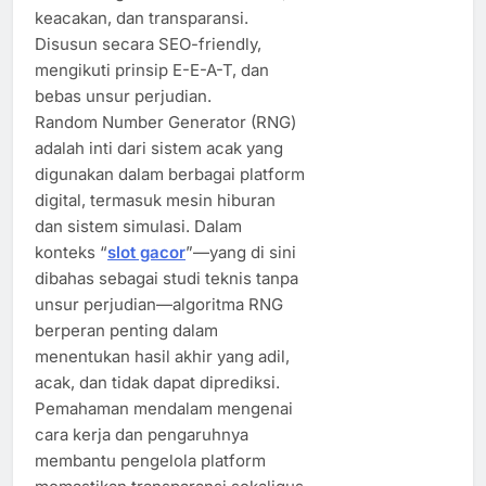
keacakan, dan transparansi.
Disusun secara SEO-friendly,
mengikuti prinsip E-E-A-T, dan
bebas unsur perjudian.
Random Number Generator (RNG)
adalah inti dari sistem acak yang
digunakan dalam berbagai platform
digital, termasuk mesin hiburan
dan sistem simulasi. Dalam
konteks “
slot gacor
”—yang di sini
dibahas sebagai studi teknis tanpa
unsur perjudian—algoritma RNG
berperan penting dalam
menentukan hasil akhir yang adil,
acak, dan tidak dapat diprediksi.
Pemahaman mendalam mengenai
cara kerja dan pengaruhnya
membantu pengelola platform