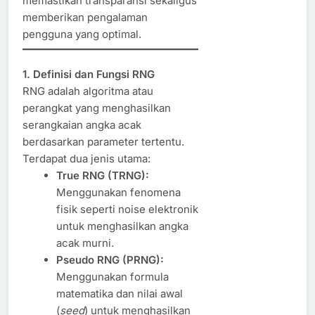
memastikan transparansi sekaligus
memberikan pengalaman
pengguna yang optimal.
1. Definisi dan Fungsi RNG
RNG adalah algoritma atau
perangkat yang menghasilkan
serangkaian angka acak
berdasarkan parameter tertentu.
Terdapat dua jenis utama:
True RNG (TRNG):
Menggunakan fenomena
fisik seperti noise elektronik
untuk menghasilkan angka
acak murni.
Pseudo RNG (PRNG):
Menggunakan formula
matematika dan nilai awal
(
seed
) untuk menghasilkan