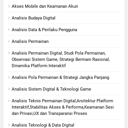
Akses Mobile dan Keamanan Akun
Analisis Budaya Digital
Analisis Data & Perilaku Pengguna
Analisis Permainan​
Analisis Permainan Digital, Studi Pola Permainan,
Observasi Sistem Game, Strategi Bermain Rasional,
Dinamika Platform Interaktif
Analisis Pola Permainan & Strategi Jangka Panjang
Analisis Sistem Digital & Teknologi Game
Analisis Teknis Permainan Digital,Arsitektur Platform
Interaktif,Stabilitas Akses & Performa,Keamanan Sesi
dan Privasi,UX dan Transparansi Proses
Analisis Teknologi & Data Digital