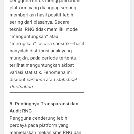
pengguna untuk menggambarkan
platform yang dianggap sedang
memberikan hasil positif lebih
sering dari biasanya. Secara
teknis, RNG tidak memiliki mode
“menguntungkan” atau
“merugikan” secara spesifik—hasil
hanyalah distribusi acak yang
mungkin, pada periode tertentu,
terlihat menguntungkan akibat
variasi statistik. Fenomena ini
disebut
variance
atau
statistical
fluctuation
.
5. Pentingnya Transparansi dan
Audit RNG
Pengguna cenderung lebih
percaya pada platform yang
menjelaskan mekanisme RNG dan