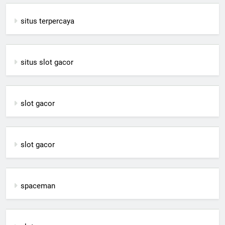
situs terpercaya
situs slot gacor
slot gacor
slot gacor
spaceman