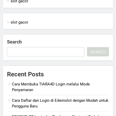
slot gacor
slot gacor
Search
SEARCH
Recent Posts
Cara Membuka TIARA4D Login melalui Mode
Penyamaran
Cara Daftar dan Login di Edwinslot dengan Mudah untuk
Pengguna Baru