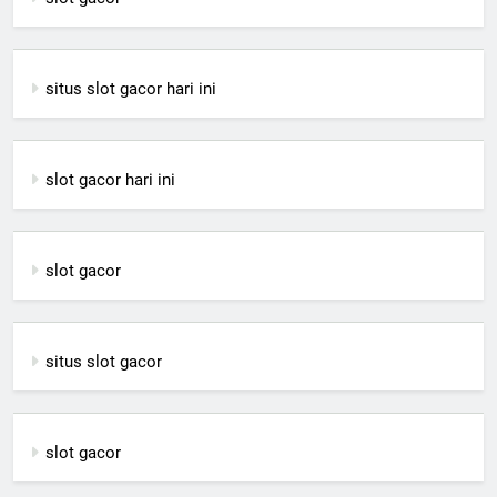
situs slot gacor hari ini
slot gacor hari ini
slot gacor
situs slot gacor
slot gacor