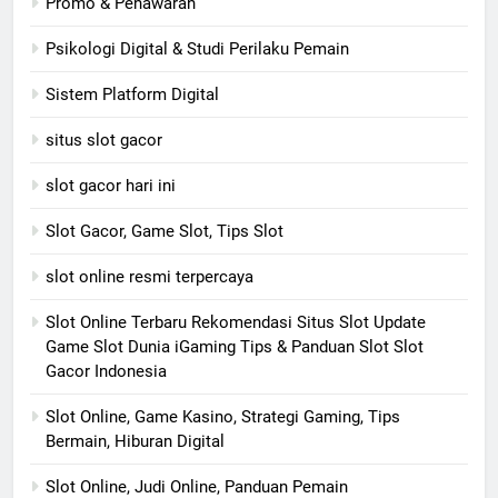
Promo & Penawaran
Psikologi Digital & Studi Perilaku Pemain
Sistem Platform Digital
situs slot gacor
slot gacor hari ini
Slot Gacor, Game Slot, Tips Slot
slot online resmi terpercaya
Slot Online Terbaru Rekomendasi Situs Slot Update
Game Slot Dunia iGaming Tips & Panduan Slot Slot
Gacor Indonesia
Slot Online, Game Kasino, Strategi Gaming, Tips
Bermain, Hiburan Digital
Slot Online, Judi Online, Panduan Pemain