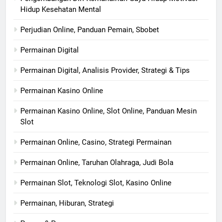
Hidup Kesehatan Mental
Perjudian Online, Panduan Pemain, Sbobet
Permainan Digital
Permainan Digital, Analisis Provider, Strategi & Tips
Permainan Kasino Online
Permainan Kasino Online, Slot Online, Panduan Mesin
Slot
Permainan Online, Casino, Strategi Permainan
Permainan Online, Taruhan Olahraga, Judi Bola
Permainan Slot, Teknologi Slot, Kasino Online
Permainan, Hiburan, Strategi