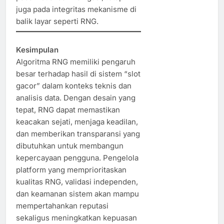
juga pada integritas mekanisme di
balik layar seperti RNG.
Kesimpulan
Algoritma RNG memiliki pengaruh
besar terhadap hasil di sistem “slot
gacor” dalam konteks teknis dan
analisis data. Dengan desain yang
tepat, RNG dapat memastikan
keacakan sejati, menjaga keadilan,
dan memberikan transparansi yang
dibutuhkan untuk membangun
kepercayaan pengguna. Pengelola
platform yang memprioritaskan
kualitas RNG, validasi independen,
dan keamanan sistem akan mampu
mempertahankan reputasi
sekaligus meningkatkan kepuasan