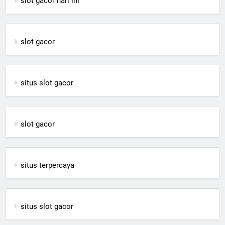
slot gacor hari ini
slot gacor
situs slot gacor
slot gacor
situs terpercaya
situs slot gacor