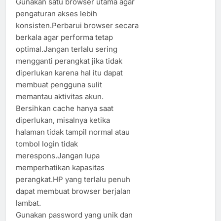
Gunakan satu browser utama agar
pengaturan akses lebih
konsisten.Perbarui browser secara
berkala agar performa tetap
optimal.Jangan terlalu sering
mengganti perangkat jika tidak
diperlukan karena hal itu dapat
membuat pengguna sulit
memantau aktivitas akun.
Bersihkan cache hanya saat
diperlukan, misalnya ketika
halaman tidak tampil normal atau
tombol login tidak
merespons.Jangan lupa
memperhatikan kapasitas
perangkat.HP yang terlalu penuh
dapat membuat browser berjalan
lambat.
Gunakan password yang unik dan