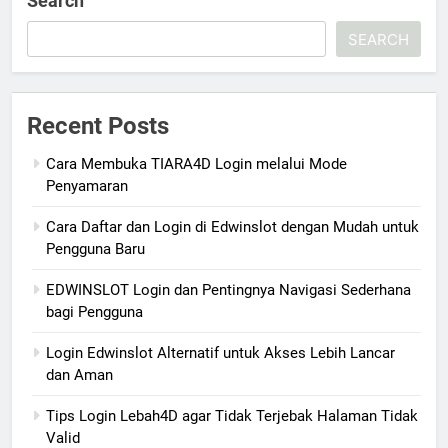
Search
SEARCH
Recent Posts
Cara Membuka TIARA4D Login melalui Mode
Penyamaran
Cara Daftar dan Login di Edwinslot dengan Mudah untuk
Pengguna Baru
EDWINSLOT Login dan Pentingnya Navigasi Sederhana
bagi Pengguna
Login Edwinslot Alternatif untuk Akses Lebih Lancar
dan Aman
Tips Login Lebah4D agar Tidak Terjebak Halaman Tidak
Valid