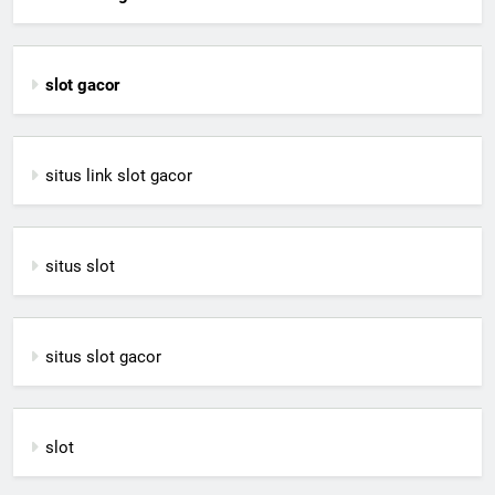
slot gacor
situs link slot gacor
situs slot
situs slot gacor
slot