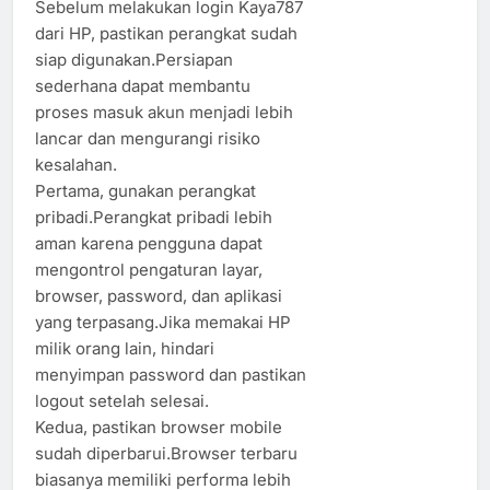
Sebelum melakukan login Kaya787
dari HP, pastikan perangkat sudah
siap digunakan.Persiapan
sederhana dapat membantu
proses masuk akun menjadi lebih
lancar dan mengurangi risiko
kesalahan.
Pertama, gunakan perangkat
pribadi.Perangkat pribadi lebih
aman karena pengguna dapat
mengontrol pengaturan layar,
browser, password, dan aplikasi
yang terpasang.Jika memakai HP
milik orang lain, hindari
menyimpan password dan pastikan
logout setelah selesai.
Kedua, pastikan browser mobile
sudah diperbarui.Browser terbaru
biasanya memiliki performa lebih