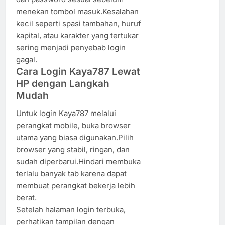
menekan tombol masuk.Kesalahan
kecil seperti spasi tambahan, huruf
kapital, atau karakter yang tertukar
sering menjadi penyebab login
gagal.
Cara Login Kaya787 Lewat
HP dengan Langkah
Mudah
Untuk login Kaya787 melalui
perangkat mobile, buka browser
utama yang biasa digunakan.Pilih
browser yang stabil, ringan, dan
sudah diperbarui.Hindari membuka
terlalu banyak tab karena dapat
membuat perangkat bekerja lebih
berat.
Setelah halaman login terbuka,
perhatikan tampilan dengan