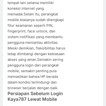
tempat lain selama memiliki
koneksi internet yang
memadai.Selain itu, perangkat
mobile biasanya sudah dilengkapi
fitur keamanan seperti PIN,
fingerprint, face unlock, dan
sistem notifikasi yang membantu
pengguna memantau aktivitas.
Meski demikian, fleksibilitas harus
tetap diimbangi dengan kebiasaan
akses yang aman.Semakin sering
pengguna login dari perangkat
mobile, semakin penting pula
memastikan bahwa HP berada
dalam kondisi terlindungi dan
browser berjalan dengan baik.
Persiapan Sebelum Login
Kaya787 Lewat Mobile