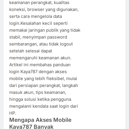
keamanan perangkat, kualitas
koneksi, browser yang digunakan,
serta cara mengelola data
login.Kesalahan kecil seperti
memakai jaringan publik yang tidak
stabil, menyimpan password
sembarangan, atau tidak logout
setelah selesai dapat
memengaruhi keamanan akun.
Artikel ini membahas panduan
login Kaya787 dengan akses
mobile yang lebih fleksibel, mulai
dari persiapan perangkat, langkah
masuk akun, tips keamanan,
hingga solusi ketika pengguna
mengalami kendala saat login dari
HP.
Mengapa Akses Mobile
Kaya787 Banyak