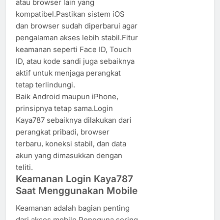
atau browser lain yang
kompatibel.Pastikan sistem iOS
dan browser sudah diperbarui agar
pengalaman akses lebih stabil.Fitur
keamanan seperti Face ID, Touch
ID, atau kode sandi juga sebaiknya
aktif untuk menjaga perangkat
tetap terlindungi.
Baik Android maupun iPhone,
prinsipnya tetap sama.Login
Kaya787 sebaiknya dilakukan dari
perangkat pribadi, browser
terbaru, koneksi stabil, dan data
akun yang dimasukkan dengan
teliti.
Keamanan Login Kaya787
Saat Menggunakan Mobile
Keamanan adalah bagian penting
dari akses mobile.Pengguna sering