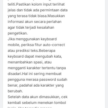
teliti.Pastikan kolom input terlihat
jelas dan tidak ada permintaan data
yang terasa tidak biasa.Masukkan
informasi akun secara perlahan
agar tidak terjadi kesalahan
pengetikan.
Jika menggunakan keyboard
mobile, periksa fitur auto-correct
atau prediksi teks.Beberapa
keyboard dapat mengubah kata,
menambahkan spasi, atau
mengganti karakter tertentu tanpa
disadari.Hal ini sering membuat
pengguna merasa password sudah
benar, padahal ada karakter yang
berubah.
Setelah data akun dimasukkan, cek
kembali sebelum menekan tombol