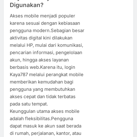
Digunakan?
Akses mobile menjadi populer
karena sesuai dengan kebiasaan
pengguna modern.Sebagian besar
aktivitas digital kini dilakukan
melalui HP, mulai dari komunikasi,
pencarian informasi, pengelolaan
akun, hingga akses layanan
berbasis web.Karena itu, login
Kaya787 melalui perangkat mobile
memberikan kemudahan bagi
pengguna yang membutuhkan
akses cepat dan tidak terbatas
pada satu tempat.
Keunggulan utama akses mobile
adalah fleksibilitas.Pengguna
dapat masuk ke akun saat berada
di rumah, perjalanan, kantor, atau