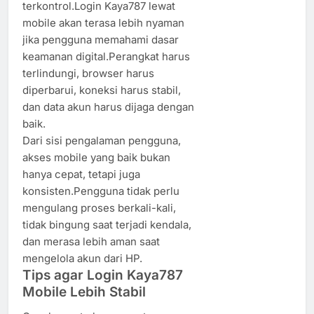
terkontrol.Login Kaya787 lewat
mobile akan terasa lebih nyaman
jika pengguna memahami dasar
keamanan digital.Perangkat harus
terlindungi, browser harus
diperbarui, koneksi harus stabil,
dan data akun harus dijaga dengan
baik.
Dari sisi pengalaman pengguna,
akses mobile yang baik bukan
hanya cepat, tetapi juga
konsisten.Pengguna tidak perlu
mengulang proses berkali-kali,
tidak bingung saat terjadi kendala,
dan merasa lebih aman saat
mengelola akun dari HP.
Tips agar Login Kaya787
Mobile Lebih Stabil