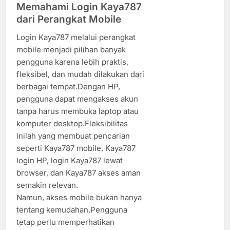
Memahami Login Kaya787
dari Perangkat Mobile
Login Kaya787 melalui perangkat
mobile menjadi pilihan banyak
pengguna karena lebih praktis,
fleksibel, dan mudah dilakukan dari
berbagai tempat.Dengan HP,
pengguna dapat mengakses akun
tanpa harus membuka laptop atau
komputer desktop.Fleksibilitas
inilah yang membuat pencarian
seperti Kaya787 mobile, Kaya787
login HP, login Kaya787 lewat
browser, dan Kaya787 akses aman
semakin relevan.
Namun, akses mobile bukan hanya
tentang kemudahan.Pengguna
tetap perlu memperhatikan