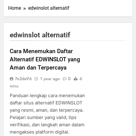
Home
edwinslot alternatif
edwinslot alternatif
Cara Menemukan Daftar
Alternatif EDWINSLOT yang
Aman dan Terpercaya
7e2da96
1 year ago
0
6
mins
Panduan lengkap cara menemukan
daftar situs alternatif EDWINSLOT
yang resmi, aman, dan terpercaya.
Pelajari sumber yang valid, tips
verifikasi, dan langkah aman dalam
mengakses platform digital.