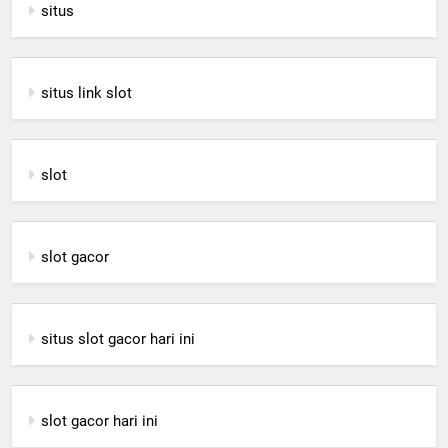
situs
situs link slot
slot
slot gacor
situs slot gacor hari ini
slot gacor hari ini