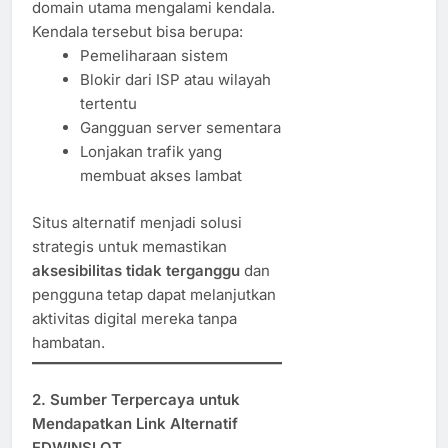
domain utama mengalami kendala.
Kendala tersebut bisa berupa:
Pemeliharaan sistem
Blokir dari ISP atau wilayah
tertentu
Gangguan server sementara
Lonjakan trafik yang
membuat akses lambat
Situs alternatif menjadi solusi
strategis untuk memastikan
aksesibilitas tidak terganggu
dan
pengguna tetap dapat melanjutkan
aktivitas digital mereka tanpa
hambatan.
2. Sumber Terpercaya untuk
Mendapatkan Link Alternatif
EDWINSLOT