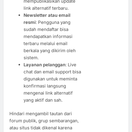
mempublikasikan update
link alternatif terbaru.
Newsletter atau email
resmi
: Pengguna yang
sudah mendaftar bisa
mendapatkan informasi
terbaru melalui email
berkala yang dikirim oleh
sistem.
Layanan pelanggan
: Live
chat dan email support bisa
digunakan untuk meminta
konfirmasi langsung
mengenai link alternatif
yang aktif dan sah.
Hindari mengambil tautan dari
forum publik, grup sembarangan,
atau situs tidak dikenal karena