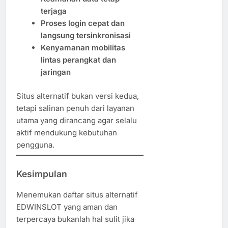
terjaga
Proses login cepat dan
langsung tersinkronisasi
Kenyamanan mobilitas
lintas perangkat dan
jaringan
Situs alternatif bukan versi kedua,
tetapi salinan penuh dari layanan
utama yang dirancang agar selalu
aktif mendukung kebutuhan
pengguna.
Kesimpulan
Menemukan daftar situs alternatif
EDWINSLOT yang aman dan
terpercaya bukanlah hal sulit jika