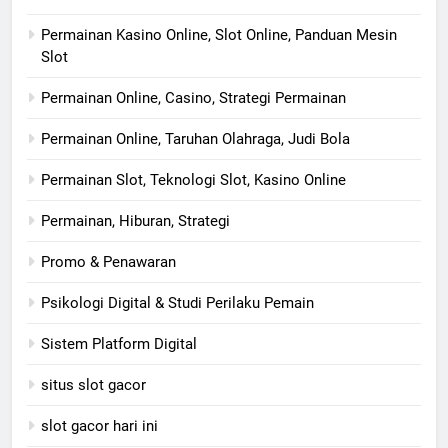
Permainan Kasino Online, Slot Online, Panduan Mesin
Slot
Permainan Online, Casino, Strategi Permainan
Permainan Online, Taruhan Olahraga, Judi Bola
Permainan Slot, Teknologi Slot, Kasino Online
Permainan, Hiburan, Strategi
Promo & Penawaran
Psikologi Digital & Studi Perilaku Pemain
Sistem Platform Digital
situs slot gacor
slot gacor hari ini