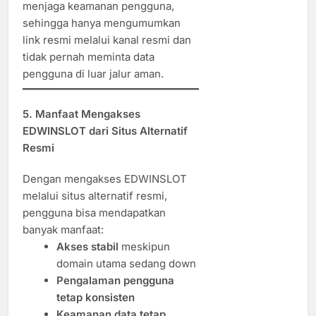
menjaga keamanan pengguna,
sehingga hanya mengumumkan
link resmi melalui kanal resmi dan
tidak pernah meminta data
pengguna di luar jalur aman.
5. Manfaat Mengakses
EDWINSLOT dari Situs Alternatif
Resmi
Dengan mengakses EDWINSLOT
melalui situs alternatif resmi,
pengguna bisa mendapatkan
banyak manfaat:
Akses stabil
meskipun
domain utama sedang down
Pengalaman pengguna
tetap konsisten
Keamanan data tetap