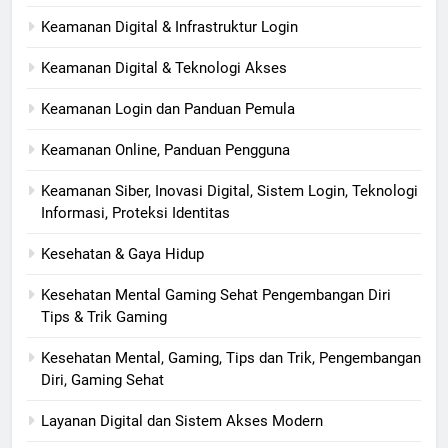
Keamanan Digital & Infrastruktur Login
Keamanan Digital & Teknologi Akses
Keamanan Login dan Panduan Pemula
Keamanan Online, Panduan Pengguna
Keamanan Siber, Inovasi Digital, Sistem Login, Teknologi
Informasi, Proteksi Identitas
Kesehatan & Gaya Hidup
Kesehatan Mental Gaming Sehat Pengembangan Diri
Tips & Trik Gaming
Kesehatan Mental, Gaming, Tips dan Trik, Pengembangan
Diri, Gaming Sehat
Layanan Digital dan Sistem Akses Modern