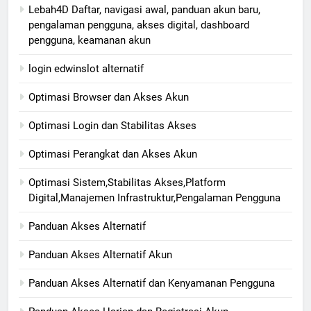
Lebah4D Daftar, navigasi awal, panduan akun baru,
pengalaman pengguna, akses digital, dashboard
pengguna, keamanan akun
login edwinslot alternatif
Optimasi Browser dan Akses Akun
Optimasi Login dan Stabilitas Akses
Optimasi Perangkat dan Akses Akun
Optimasi Sistem,Stabilitas Akses,Platform
Digital,Manajemen Infrastruktur,Pengalaman Pengguna
Panduan Akses Alternatif
Panduan Akses Alternatif Akun
Panduan Akses Alternatif dan Kenyamanan Pengguna