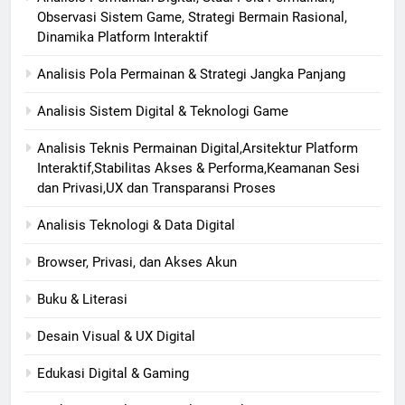
Observasi Sistem Game, Strategi Bermain Rasional,
Dinamika Platform Interaktif
Analisis Pola Permainan & Strategi Jangka Panjang
Analisis Sistem Digital & Teknologi Game
Analisis Teknis Permainan Digital,Arsitektur Platform
Interaktif,Stabilitas Akses & Performa,Keamanan Sesi
dan Privasi,UX dan Transparansi Proses
Analisis Teknologi & Data Digital
Browser, Privasi, dan Akses Akun
Buku & Literasi
Desain Visual & UX Digital
Edukasi Digital & Gaming