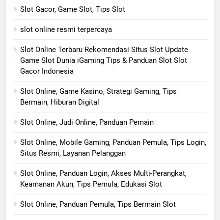
Slot Gacor, Game Slot, Tips Slot
slot online resmi terpercaya
Slot Online Terbaru Rekomendasi Situs Slot Update
Game Slot Dunia iGaming Tips & Panduan Slot Slot
Gacor Indonesia
Slot Online, Game Kasino, Strategi Gaming, Tips
Bermain, Hiburan Digital
Slot Online, Judi Online, Panduan Pemain
Slot Online, Mobile Gaming, Panduan Pemula, Tips Login,
Situs Resmi, Layanan Pelanggan
Slot Online, Panduan Login, Akses Multi-Perangkat,
Keamanan Akun, Tips Pemula, Edukasi Slot
Slot Online, Panduan Pemula, Tips Bermain Slot