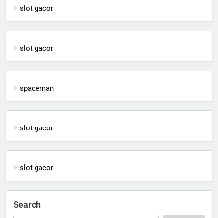
slot gacor
slot gacor
spaceman
slot gacor
slot gacor
Search