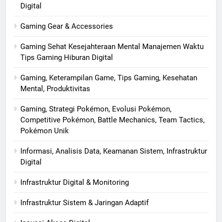
Digital
Gaming Gear & Accessories
Gaming Sehat Kesejahteraan Mental Manajemen Waktu
Tips Gaming Hiburan Digital
Gaming, Keterampilan Game, Tips Gaming, Kesehatan
Mental, Produktivitas
Gaming, Strategi Pokémon, Evolusi Pokémon,
Competitive Pokémon, Battle Mechanics, Team Tactics,
Pokémon Unik
Informasi, Analisis Data, Keamanan Sistem, Infrastruktur
Digital
Infrastruktur Digital & Monitoring
Infrastruktur Sistem & Jaringan Adaptif