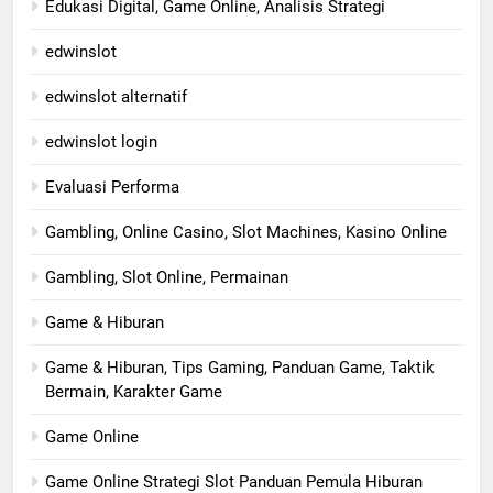
Edukasi Digital, Game Online, Analisis Strategi
edwinslot
edwinslot alternatif
edwinslot login
Evaluasi Performa
Gambling, Online Casino, Slot Machines, Kasino Online
Gambling, Slot Online, Permainan
Game & Hiburan
Game & Hiburan, Tips Gaming, Panduan Game, Taktik
Bermain, Karakter Game
Game Online
Game Online Strategi Slot Panduan Pemula Hiburan