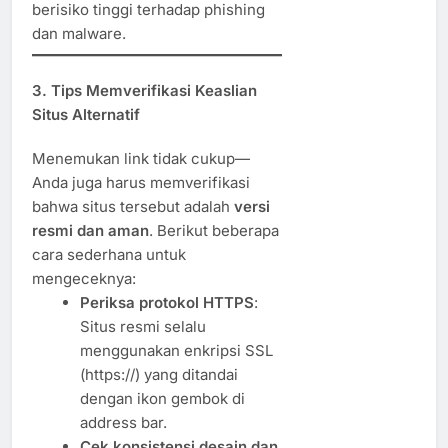
berisiko tinggi terhadap phishing
dan malware.
3. Tips Memverifikasi Keaslian
Situs Alternatif
Menemukan link tidak cukup—
Anda juga harus memverifikasi
bahwa situs tersebut adalah
versi
resmi dan aman
. Berikut beberapa
cara sederhana untuk
mengeceknya:
Periksa protokol HTTPS
:
Situs resmi selalu
menggunakan enkripsi SSL
(https://) yang ditandai
dengan ikon gembok di
address bar.
Cek konsistensi desain dan