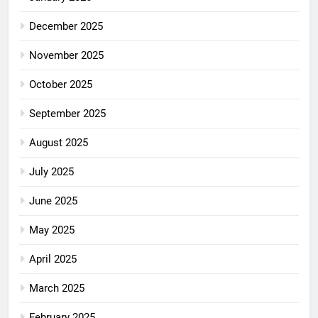
December 2025
November 2025
October 2025
September 2025
August 2025
July 2025
June 2025
May 2025
April 2025
March 2025
February 2025