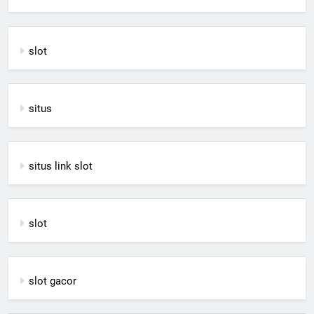
slot
situs
situs link slot
slot
slot gacor