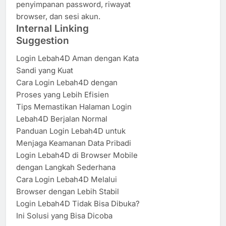
penyimpanan password, riwayat
browser, dan sesi akun.
Internal Linking
Suggestion
Login Lebah4D Aman dengan Kata
Sandi yang Kuat
Cara Login Lebah4D dengan
Proses yang Lebih Efisien
Tips Memastikan Halaman Login
Lebah4D Berjalan Normal
Panduan Login Lebah4D untuk
Menjaga Keamanan Data Pribadi
Login Lebah4D di Browser Mobile
dengan Langkah Sederhana
Cara Login Lebah4D Melalui
Browser dengan Lebih Stabil
Login Lebah4D Tidak Bisa Dibuka?
Ini Solusi yang Bisa Dicoba