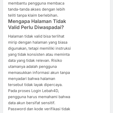
membantu pengguna membaca
tanda-tanda akses dengan lebih
teliti tanpa klaim berlebihan.
Mengapa Halaman Tidak
Valid Perlu Diwaspadai?
Halaman tidak valid bisa terlihat
mirip dengan halaman yang biasa
digunakan, tetapi memiliki instruksi
yang tidak konsisten atau meminta
data yang tidak relevan. Risiko
utamanya adalah pengguna
memasukkan informasi akun tanpa
menyadari bahwa halaman
tersebut tidak layak dipercaya.
Pada proses Login Lebah4D,
pengguna harus memahami bahwa
data akun bersifat sensitif.
Password dan kode verifikasi tidak