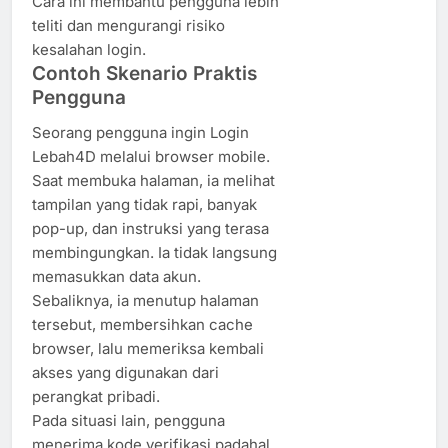
Cara ini membantu pengguna lebih
teliti dan mengurangi risiko
kesalahan login.
Contoh Skenario Praktis
Pengguna
Seorang pengguna ingin Login
Lebah4D melalui browser mobile.
Saat membuka halaman, ia melihat
tampilan yang tidak rapi, banyak
pop-up, dan instruksi yang terasa
membingungkan. Ia tidak langsung
memasukkan data akun.
Sebaliknya, ia menutup halaman
tersebut, membersihkan cache
browser, lalu memeriksa kembali
akses yang digunakan dari
perangkat pribadi.
Pada situasi lain, pengguna
menerima kode verifikasi padahal