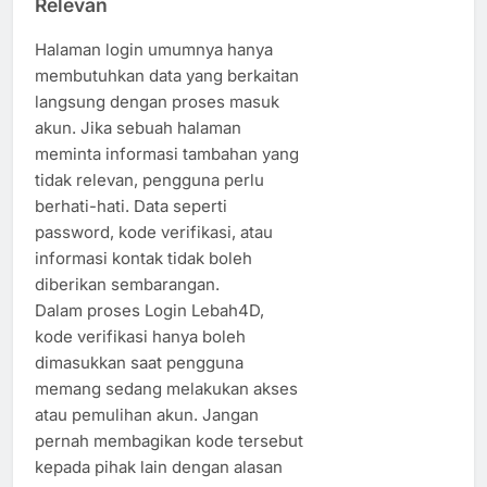
Relevan
Halaman login umumnya hanya
membutuhkan data yang berkaitan
langsung dengan proses masuk
akun. Jika sebuah halaman
meminta informasi tambahan yang
tidak relevan, pengguna perlu
berhati-hati. Data seperti
password, kode verifikasi, atau
informasi kontak tidak boleh
diberikan sembarangan.
Dalam proses Login Lebah4D,
kode verifikasi hanya boleh
dimasukkan saat pengguna
memang sedang melakukan akses
atau pemulihan akun. Jangan
pernah membagikan kode tersebut
kepada pihak lain dengan alasan