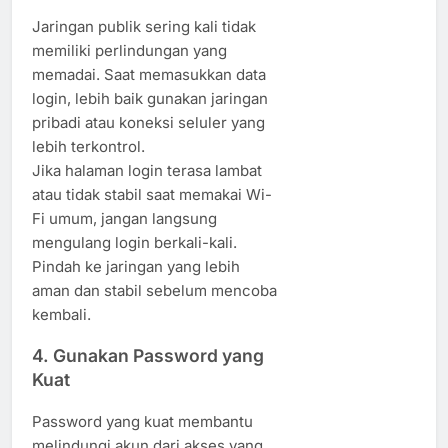
Jaringan publik sering kali tidak
memiliki perlindungan yang
memadai. Saat memasukkan data
login, lebih baik gunakan jaringan
pribadi atau koneksi seluler yang
lebih terkontrol.
Jika halaman login terasa lambat
atau tidak stabil saat memakai Wi-
Fi umum, jangan langsung
mengulang login berkali-kali.
Pindah ke jaringan yang lebih
aman dan stabil sebelum mencoba
kembali.
4. Gunakan Password yang
Kuat
Password yang kuat membantu
melindungi akun dari akses yang