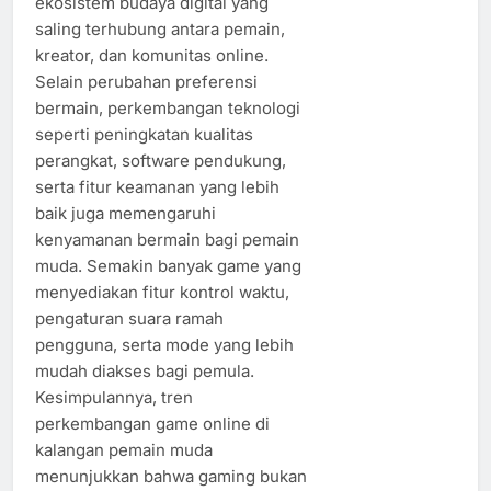
ekosistem budaya digital yang
saling terhubung antara pemain,
kreator, dan komunitas online.
Selain perubahan preferensi
bermain, perkembangan teknologi
seperti peningkatan kualitas
perangkat, software pendukung,
serta fitur keamanan yang lebih
baik juga memengaruhi
kenyamanan bermain bagi pemain
muda. Semakin banyak game yang
menyediakan fitur kontrol waktu,
pengaturan suara ramah
pengguna, serta mode yang lebih
mudah diakses bagi pemula.
Kesimpulannya, tren
perkembangan game online di
kalangan pemain muda
menunjukkan bahwa gaming bukan