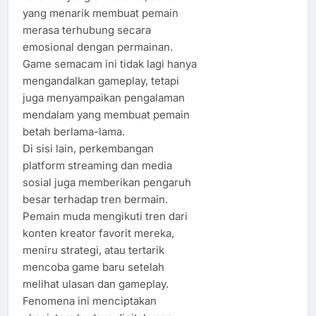
yang menarik membuat pemain
merasa terhubung secara
emosional dengan permainan.
Game semacam ini tidak lagi hanya
mengandalkan gameplay, tetapi
juga menyampaikan pengalaman
mendalam yang membuat pemain
betah berlama-lama.
Di sisi lain, perkembangan
platform streaming dan media
sosial juga memberikan pengaruh
besar terhadap tren bermain.
Pemain muda mengikuti tren dari
konten kreator favorit mereka,
meniru strategi, atau tertarik
mencoba game baru setelah
melihat ulasan dan gameplay.
Fenomena ini menciptakan