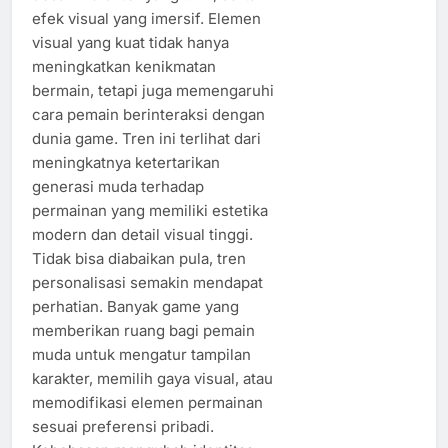
efek visual yang imersif. Elemen
visual yang kuat tidak hanya
meningkatkan kenikmatan
bermain, tetapi juga memengaruhi
cara pemain berinteraksi dengan
dunia game. Tren ini terlihat dari
meningkatnya ketertarikan
generasi muda terhadap
permainan yang memiliki estetika
modern dan detail visual tinggi.
Tidak bisa diabaikan pula, tren
personalisasi semakin mendapat
perhatian. Banyak game yang
memberikan ruang bagi pemain
muda untuk mengatur tampilan
karakter, memilih gaya visual, atau
memodifikasi elemen permainan
sesuai preferensi pribadi.