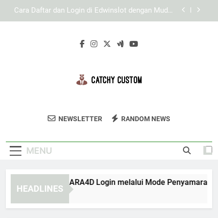
Skip
EDWINSLOT Login dan Pentingnya Navigasi
to
Sederhana bagi Pengguna
content
Login Edwinslot Alternatif untuk Akses Lebih
Lancar dan Aman
Cara Membuka TIARA4D Login melalui Mode
Penyamaran
Cara Daftar dan Login di Edwinslot dengan Mudah
untuk Pengguna Baru
EDWINSLOT Login dan Pentingnya Navigasi
Sederhana bagi Pengguna
Catchy Custom
Dapatkan T-Shirt Dan Merchandise Unik
Login Edwinslot Alternatif untuk Akses Lebih
NEWSLETTER
RANDOM NEWS
Lancar dan Aman
Dengan Desain Kustom Dari Catchy
Custom.
MENU
ara Membuka TIARA4D Login melalui Mode Penyamaran
HEADLINES
Weeks Ago