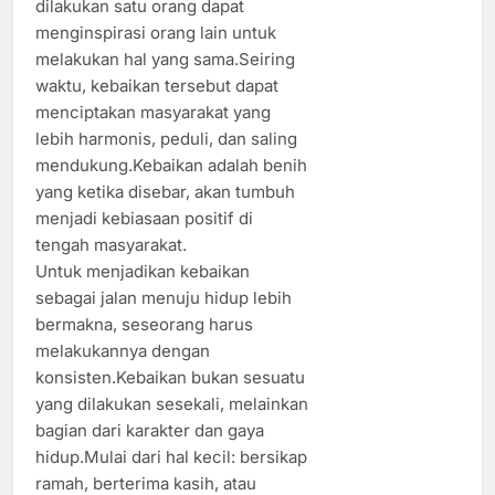
dilakukan satu orang dapat
menginspirasi orang lain untuk
melakukan hal yang sama.Seiring
waktu, kebaikan tersebut dapat
menciptakan masyarakat yang
lebih harmonis, peduli, dan saling
mendukung.Kebaikan adalah benih
yang ketika disebar, akan tumbuh
menjadi kebiasaan positif di
tengah masyarakat.
Untuk menjadikan kebaikan
sebagai jalan menuju hidup lebih
bermakna, seseorang harus
melakukannya dengan
konsisten.Kebaikan bukan sesuatu
yang dilakukan sesekali, melainkan
bagian dari karakter dan gaya
hidup.Mulai dari hal kecil: bersikap
ramah, berterima kasih, atau