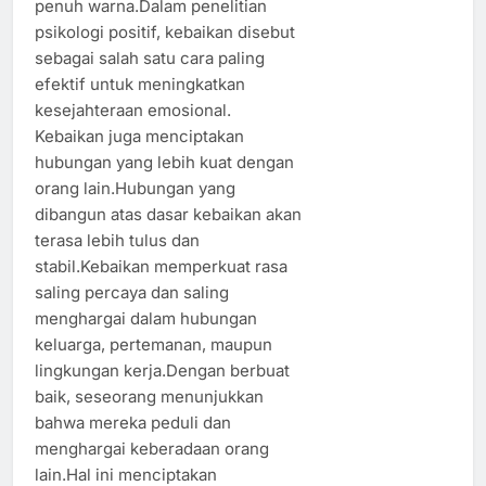
penuh warna.Dalam penelitian
psikologi positif, kebaikan disebut
sebagai salah satu cara paling
efektif untuk meningkatkan
kesejahteraan emosional.
Kebaikan juga menciptakan
hubungan yang lebih kuat dengan
orang lain.Hubungan yang
dibangun atas dasar kebaikan akan
terasa lebih tulus dan
stabil.Kebaikan memperkuat rasa
saling percaya dan saling
menghargai dalam hubungan
keluarga, pertemanan, maupun
lingkungan kerja.Dengan berbuat
baik, seseorang menunjukkan
bahwa mereka peduli dan
menghargai keberadaan orang
lain.Hal ini menciptakan