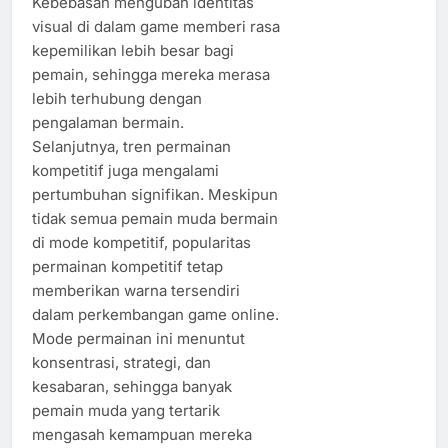
Kebebasan mengubah identitas
visual di dalam game memberi rasa
kepemilikan lebih besar bagi
pemain, sehingga mereka merasa
lebih terhubung dengan
pengalaman bermain.
Selanjutnya, tren permainan
kompetitif juga mengalami
pertumbuhan signifikan. Meskipun
tidak semua pemain muda bermain
di mode kompetitif, popularitas
permainan kompetitif tetap
memberikan warna tersendiri
dalam perkembangan game online.
Mode permainan ini menuntut
konsentrasi, strategi, dan
kesabaran, sehingga banyak
pemain muda yang tertarik
mengasah kemampuan mereka