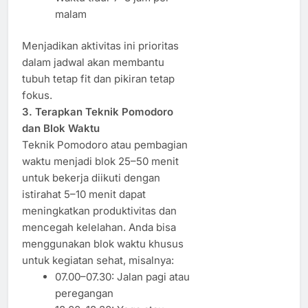
malam
Menjadikan aktivitas ini prioritas
dalam jadwal akan membantu
tubuh tetap fit dan pikiran tetap
fokus.
3. Terapkan Teknik Pomodoro
dan Blok Waktu
Teknik Pomodoro atau pembagian
waktu menjadi blok 25–50 menit
untuk bekerja diikuti dengan
istirahat 5–10 menit dapat
meningkatkan produktivitas dan
mencegah kelelahan. Anda bisa
menggunakan blok waktu khusus
untuk kegiatan sehat, misalnya:
07.00–07.30: Jalan pagi atau
peregangan