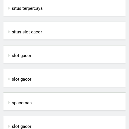
situs terpercaya
situs slot gacor
slot gacor
slot gacor
spaceman
slot gacor