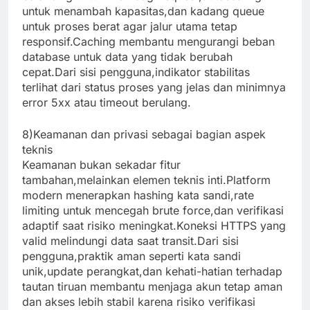
untuk menambah kapasitas,dan kadang queue
untuk proses berat agar jalur utama tetap
responsif.Caching membantu mengurangi beban
database untuk data yang tidak berubah
cepat.Dari sisi pengguna,indikator stabilitas
terlihat dari status proses yang jelas dan minimnya
error 5xx atau timeout berulang.
8)Keamanan dan privasi sebagai bagian aspek
teknis
Keamanan bukan sekadar fitur
tambahan,melainkan elemen teknis inti.Platform
modern menerapkan hashing kata sandi,rate
limiting untuk mencegah brute force,dan verifikasi
adaptif saat risiko meningkat.Koneksi HTTPS yang
valid melindungi data saat transit.Dari sisi
pengguna,praktik aman seperti kata sandi
unik,update perangkat,dan kehati-hatian terhadap
tautan tiruan membantu menjaga akun tetap aman
dan akses lebih stabil karena risiko verifikasi