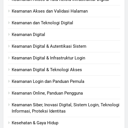
Keamanan Akses dan Validasi Halaman
Keamanan dan Teknologi Digital
Keamanan Digital
Keamanan Digital & Autentikasi Sistem
Keamanan Digital & Infrastruktur Login
Keamanan Digital & Teknologi Akses
Keamanan Login dan Panduan Pemula
Keamanan Online, Panduan Pengguna
Keamanan Siber, Inovasi Digital, Sistem Login, Teknologi
Informasi, Proteksi Identitas
Kesehatan & Gaya Hidup