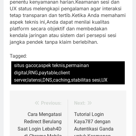
penentu kenyamanan harian.Keamanan sesi dan
UX status melengkapi pengalaman agar interaksi
tetap transparan dan tertib.Ketika Anda memahami
aspek teknis ini,Anda dapat menilai kualitas
platform secara objektif dan membedakan
kendala jaringan atau sistem dari persepsi sesi
jangka pendek tanpa klaim berlebihan.
Tagged:
situs gacor,aspek teknis,permainan
digital,RNG,paytable,client
server,latensi,DNS,caching,stabilitas sesi,UX
Previous:
Next:
Post
navigation
Cara Mengatasi
Tutorial Login
Redirect Berulang
Kaya787 dengan
Saat Login Lebah4D
Autentikasi Ganda