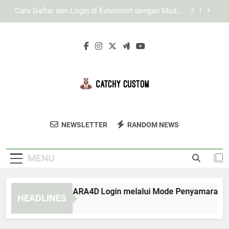
Skip
EDWINSLOT Login dan Pentingnya Navigasi
to
Sederhana bagi Pengguna
content
Login Edwinslot Alternatif untuk Akses Lebih
Lancar dan Aman
Cara Membuka TIARA4D Login melalui Mode
Penyamaran
Cara Daftar dan Login di Edwinslot dengan Mudah
untuk Pengguna Baru
EDWINSLOT Login dan Pentingnya Navigasi
Sederhana bagi Pengguna
Catchy Custom
Dapatkan T-Shirt Dan Merchandise Unik
Login Edwinslot Alternatif untuk Akses Lebih
NEWSLETTER
RANDOM NEWS
Lancar dan Aman
Dengan Desain Kustom Dari Catchy
Custom.
MENU
ara Membuka TIARA4D Login melalui Mode Penyamaran
HEADLINES
Weeks Ago