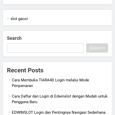
slot gacor
Search
SEARCH
Recent Posts
Cara Membuka TIARA4D Login melalui Mode
Penyamaran
Cara Daftar dan Login di Edwinslot dengan Mudah untuk
Pengguna Baru
EDWINSLOT Login dan Pentingnya Navigasi Sederhana