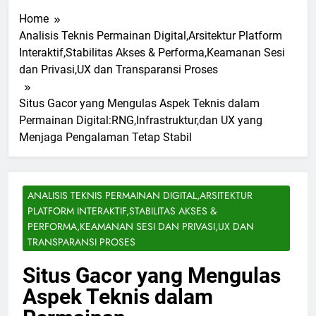
Home
Analisis Teknis Permainan Digital,Arsitektur Platform
Interaktif,Stabilitas Akses & Performa,Keamanan Sesi
dan Privasi,UX dan Transparansi Proses
Situs Gacor yang Mengulas Aspek Teknis dalam
Permainan Digital:RNG,Infrastruktur,dan UX yang
Menjaga Pengalaman Tetap Stabil
ANALISIS TEKNIS PERMAINAN DIGITAL,ARSITEKTUR
PLATFORM INTERAKTIF,STABILITAS AKSES &
PERFORMA,KEAMANAN SESI DAN PRIVASI,UX DAN
TRANSPARANSI PROSES
Situs Gacor yang Mengulas
Aspek Teknis dalam