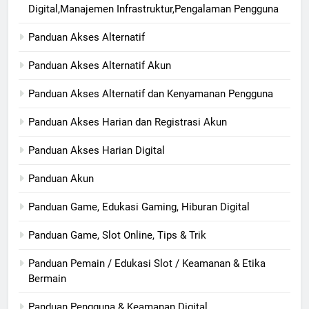
Digital,Manajemen Infrastruktur,Pengalaman Pengguna
Panduan Akses Alternatif
Panduan Akses Alternatif Akun
Panduan Akses Alternatif dan Kenyamanan Pengguna
Panduan Akses Harian dan Registrasi Akun
Panduan Akses Harian Digital
Panduan Akun
Panduan Game, Edukasi Gaming, Hiburan Digital
Panduan Game, Slot Online, Tips & Trik
Panduan Pemain / Edukasi Slot / Keamanan & Etika
Bermain
Panduan Pengguna & Keamanan Digital