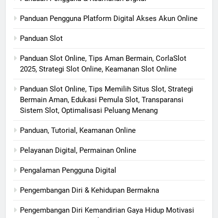
Panduan Pengguna Platform Digital Akses Akun Online
Panduan Slot
Panduan Slot Online, Tips Aman Bermain, CorlaSlot
2025, Strategi Slot Online, Keamanan Slot Online
Panduan Slot Online, Tips Memilih Situs Slot, Strategi
Bermain Aman, Edukasi Pemula Slot, Transparansi
Sistem Slot, Optimalisasi Peluang Menang
Panduan, Tutorial, Keamanan Online
Pelayanan Digital, Permainan Online
Pengalaman Pengguna Digital
Pengembangan Diri & Kehidupan Bermakna
Pengembangan Diri Kemandirian Gaya Hidup Motivasi