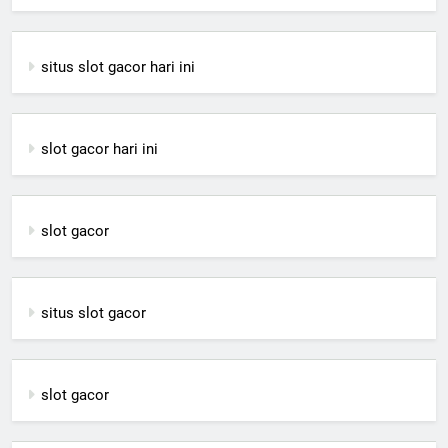
situs slot gacor hari ini
slot gacor hari ini
slot gacor
situs slot gacor
slot gacor