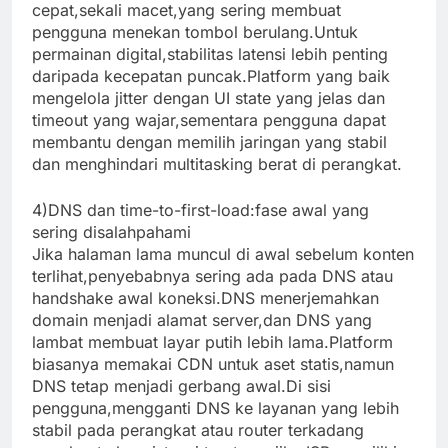
cepat,sekali macet,yang sering membuat
pengguna menekan tombol berulang.Untuk
permainan digital,stabilitas latensi lebih penting
daripada kecepatan puncak.Platform yang baik
mengelola jitter dengan UI state yang jelas dan
timeout yang wajar,sementara pengguna dapat
membantu dengan memilih jaringan yang stabil
dan menghindari multitasking berat di perangkat.
4)DNS dan time-to-first-load:fase awal yang
sering disalahpahami
Jika halaman lama muncul di awal sebelum konten
terlihat,penyebabnya sering ada pada DNS atau
handshake awal koneksi.DNS menerjemahkan
domain menjadi alamat server,dan DNS yang
lambat membuat layar putih lebih lama.Platform
biasanya memakai CDN untuk aset statis,namun
DNS tetap menjadi gerbang awal.Di sisi
pengguna,mengganti DNS ke layanan yang lebih
stabil pada perangkat atau router terkadang