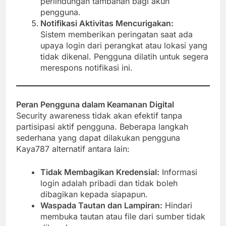
perlindungan tambahan bagi akun
pengguna.
Notifikasi Aktivitas Mencurigakan:
Sistem memberikan peringatan saat ada
upaya login dari perangkat atau lokasi yang
tidak dikenal. Pengguna dilatih untuk segera
merespons notifikasi ini.
Peran Pengguna dalam Keamanan Digital
Security awareness tidak akan efektif tanpa
partisipasi aktif pengguna. Beberapa langkah
sederhana yang dapat dilakukan pengguna
Kaya787 alternatif antara lain:
Tidak Membagikan Kredensial:
Informasi
login adalah pribadi dan tidak boleh
dibagikan kepada siapapun.
Waspada Tautan dan Lampiran:
Hindari
membuka tautan atau file dari sumber tidak