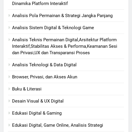
Dinamika Platform Interaktif
Analisis Pola Permainan & Strategi Jangka Panjang
Analisis Sistem Digital & Teknologi Game
Analisis Teknis Permainan Digital,Arsitektur Platform
Interaktif,Stabilitas Akses & Performa,Keamanan Sesi
dan Privasi,UX dan Transparansi Proses
Analisis Teknologi & Data Digital
Browser, Privasi, dan Akses Akun
Buku & Literasi
Desain Visual & UX Digital
Edukasi Digital & Gaming
Edukasi Digital, Game Online, Analisis Strategi