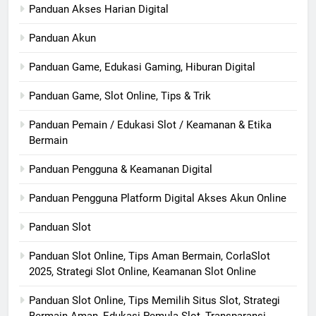
Panduan Akses Harian Digital
Panduan Akun
Panduan Game, Edukasi Gaming, Hiburan Digital
Panduan Game, Slot Online, Tips & Trik
Panduan Pemain / Edukasi Slot / Keamanan & Etika
Bermain
Panduan Pengguna & Keamanan Digital
Panduan Pengguna Platform Digital Akses Akun Online
Panduan Slot
Panduan Slot Online, Tips Aman Bermain, CorlaSlot
2025, Strategi Slot Online, Keamanan Slot Online
Panduan Slot Online, Tips Memilih Situs Slot, Strategi