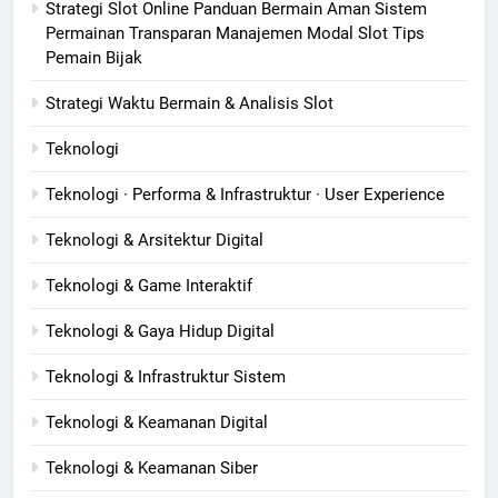
Strategi Slot Online Panduan Bermain Aman Sistem
Permainan Transparan Manajemen Modal Slot Tips
Pemain Bijak
Strategi Waktu Bermain & Analisis Slot
Teknologi
Teknologi · Performa & Infrastruktur · User Experience
Teknologi & Arsitektur Digital
Teknologi & Game Interaktif
Teknologi & Gaya Hidup Digital
Teknologi & Infrastruktur Sistem
Teknologi & Keamanan Digital
Teknologi & Keamanan Siber