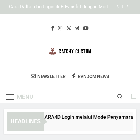
Skip
EDWINSLOT Login dan Pentingnya Navigasi
to
Sederhana bagi Pengguna
content
Login Edwinslot Alternatif untuk Akses Lebih
Lancar dan Aman
Cara Membuka TIARA4D Login melalui Mode
Penyamaran
Cara Daftar dan Login di Edwinslot dengan Mudah
untuk Pengguna Baru
EDWINSLOT Login dan Pentingnya Navigasi
Sederhana bagi Pengguna
Catchy Custom
Dapatkan T-Shirt Dan Merchandise Unik
Login Edwinslot Alternatif untuk Akses Lebih
NEWSLETTER
RANDOM NEWS
Lancar dan Aman
Dengan Desain Kustom Dari Catchy
Custom.
MENU
ara Membuka TIARA4D Login melalui Mode Penyamaran
HEADLINES
Month Ago