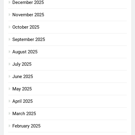
December 2025
November 2025
October 2025
September 2025
August 2025
July 2025
June 2025
May 2025
April 2025
March 2025
February 2025