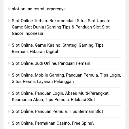
slot online resmi terpercaya
Slot Online Terbaru Rekomendasi Situs Slot Update
Game Slot Dunia iGaming Tips & Panduan Slot Slot
Gacor Indonesia
Slot Online, Game Kasino, Strategi Gaming, Tips
Bermain, Hiburan Digital
Slot Online, Judi Online, Panduan Pemain
Slot Online, Mobile Gaming, Panduan Pemula, Tips Login,
Situs Resmi, Layanan Pelanggan
Slot Online, Panduan Login, Akses Multi-Perangkat,
Keamanan Akun, Tips Pemula, Edukasi Slot
Slot Online, Panduan Pemula, Tips Bermain Slot
Slot Online, Permainan Casino, Free Spins\