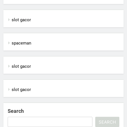
slot gacor
spaceman
slot gacor
slot gacor
Search
SEARCH