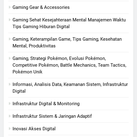
Gaming Gear & Accessories
Gaming Sehat Kesejahteraan Mental Manajemen Waktu
Tips Gaming Hiburan Digital
Gaming, Keterampilan Game, Tips Gaming, Kesehatan
Mental, Produktivitas
Gaming, Strategi Pokémon, Evolusi Pokémon,
Competitive Pokémon, Battle Mechanics, Team Tactics,
Pokémon Unik
Informasi, Analisis Data, Keamanan Sistem, Infrastruktur
Digital
Infrastruktur Digital & Monitoring
Infrastruktur Sistem & Jaringan Adaptif
Inovasi Akses Digital