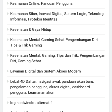
Keamanan Online, Panduan Pengguna
Keamanan Siber, Inovasi Digital, Sistem Login, Teknologi
Informasi, Proteksi Identitas
Kesehatan & Gaya Hidup
Kesehatan Mental Gaming Sehat Pengembangan Diri
Tips & Trik Gaming
Kesehatan Mental, Gaming, Tips dan Trik, Pengembangan
Diri, Gaming Sehat
Layanan Digital dan Sistem Akses Modern
Lebah4D Daftar, navigasi awal, panduan akun baru,
pengalaman pengguna, akses digital, dashboard
pengguna, keamanan akun
login edwinslot alternatif