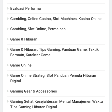
Evaluasi Performa
Gambling, Online Casino, Slot Machines, Kasino Online
Gambling, Slot Online, Permainan
Game & Hiburan
Game & Hiburan, Tips Gaming, Panduan Game, Taktik
Bermain, Karakter Game
Game Online
Game Online Strategi Slot Panduan Pemula Hiburan
Digital
Gaming Gear & Accessories
Gaming Sehat Kesejahteraan Mental Manajemen Waktu
Tips Gaming Hiburan Digital