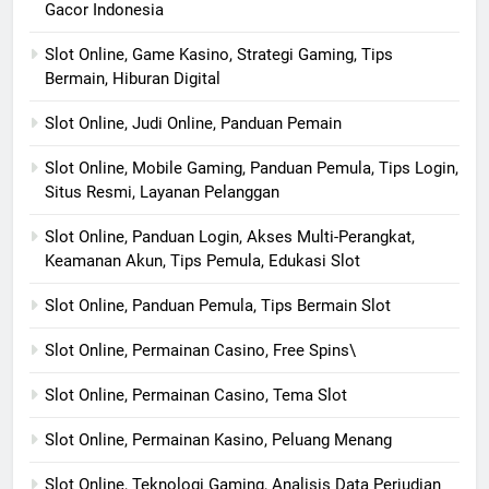
Gacor Indonesia
Slot Online, Game Kasino, Strategi Gaming, Tips
Bermain, Hiburan Digital
Slot Online, Judi Online, Panduan Pemain
Slot Online, Mobile Gaming, Panduan Pemula, Tips Login,
Situs Resmi, Layanan Pelanggan
Slot Online, Panduan Login, Akses Multi-Perangkat,
Keamanan Akun, Tips Pemula, Edukasi Slot
Slot Online, Panduan Pemula, Tips Bermain Slot
Slot Online, Permainan Casino, Free Spins\
Slot Online, Permainan Casino, Tema Slot
Slot Online, Permainan Kasino, Peluang Menang
Slot Online, Teknologi Gaming, Analisis Data Perjudian