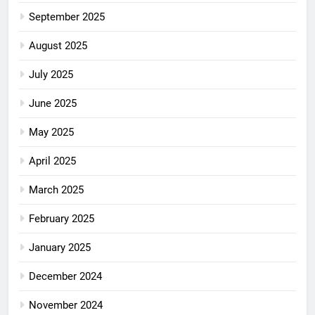
September 2025
August 2025
July 2025
June 2025
May 2025
April 2025
March 2025
February 2025
January 2025
December 2024
November 2024