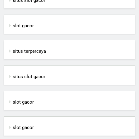
situs slot gacor
slot gacor
situs terpercaya
situs slot gacor
slot gacor
slot gacor