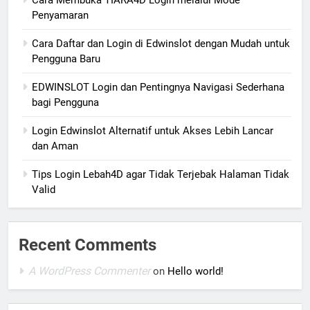
Cara Membuka TIARA4D Login melalui Mode
Penyamaran
Cara Daftar dan Login di Edwinslot dengan Mudah untuk
Pengguna Baru
EDWINSLOT Login dan Pentingnya Navigasi Sederhana
bagi Pengguna
Login Edwinslot Alternatif untuk Akses Lebih Lancar
dan Aman
Tips Login Lebah4D agar Tidak Terjebak Halaman Tidak
Valid
Recent Comments
A WordPress Commenter
on
Hello world!