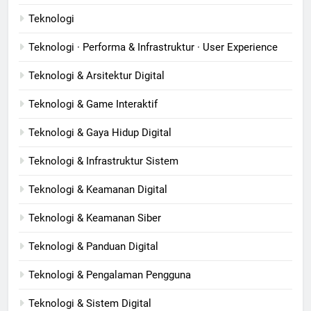
Teknologi
Teknologi · Performa & Infrastruktur · User Experience
Teknologi & Arsitektur Digital
Teknologi & Game Interaktif
Teknologi & Gaya Hidup Digital
Teknologi & Infrastruktur Sistem
Teknologi & Keamanan Digital
Teknologi & Keamanan Siber
Teknologi & Panduan Digital
Teknologi & Pengalaman Pengguna
Teknologi & Sistem Digital