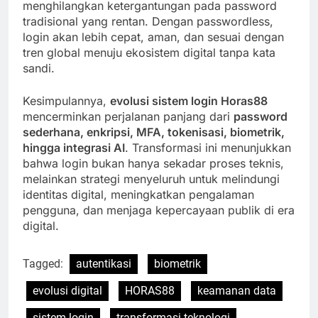
menghilangkan ketergantungan pada password
tradisional yang rentan. Dengan passwordless,
login akan lebih cepat, aman, dan sesuai dengan
tren global menuju ekosistem digital tanpa kata
sandi.
Kesimpulannya,
evolusi sistem login Horas88
mencerminkan perjalanan panjang dari
password
sederhana, enkripsi, MFA, tokenisasi, biometrik,
hingga integrasi AI
. Transformasi ini menunjukkan
bahwa login bukan hanya sekadar proses teknis,
melainkan strategi menyeluruh untuk melindungi
identitas digital, meningkatkan pengalaman
pengguna, dan menjaga kepercayaan publik di era
digital.
Tagged:
autentikasi
biometrik
evolusi digital
HORAS88
keamanan data
sistem login
transformasi teknologi