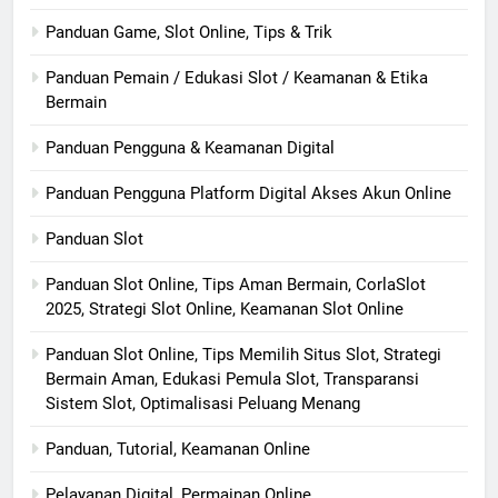
Panduan Game, Slot Online, Tips & Trik
Panduan Pemain / Edukasi Slot / Keamanan & Etika
Bermain
Panduan Pengguna & Keamanan Digital
Panduan Pengguna Platform Digital Akses Akun Online
Panduan Slot
Panduan Slot Online, Tips Aman Bermain, CorlaSlot
2025, Strategi Slot Online, Keamanan Slot Online
Panduan Slot Online, Tips Memilih Situs Slot, Strategi
Bermain Aman, Edukasi Pemula Slot, Transparansi
Sistem Slot, Optimalisasi Peluang Menang
Panduan, Tutorial, Keamanan Online
Pelayanan Digital, Permainan Online