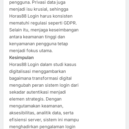
pengguna. Privasi data juga
menjadi isu krusial, sehingga
Horas88 Login harus konsisten
mematuhi regulasi seperti GDPR.
Selain itu, menjaga keseimbangan
antara keamanan tinggi dan
kenyamanan pengguna tetap
menjadi fokus utama.
Kesimpulan
Horas88 Login dalam studi kasus
digitalisasi menggambarkan
bagaimana transformasi digital
mengubah peran sistem login dari
sekadar autentikasi menjadi
elemen strategis. Dengan
mengutamakan keamanan,
aksesibilitas, analitik data, serta
efisiensi server, sistem ini mampu
menghadirkan pengalaman login