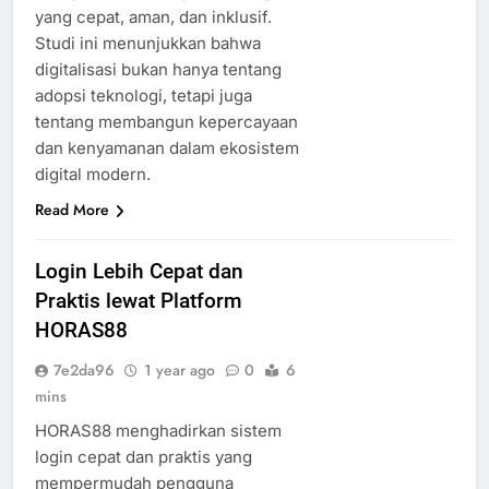
yang cepat, aman, dan inklusif.
Studi ini menunjukkan bahwa
digitalisasi bukan hanya tentang
adopsi teknologi, tetapi juga
tentang membangun kepercayaan
dan kenyamanan dalam ekosistem
digital modern.
Read More
Login Lebih Cepat dan
Praktis lewat Platform
HORAS88
7e2da96
1 year ago
0
6
mins
HORAS88 menghadirkan sistem
login cepat dan praktis yang
mempermudah pengguna