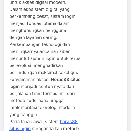
untuk akses digital modern.
Dalam ekosistem digital yang
berkembang pesat, sistem login
menjadi fondasi utama dalam
menghubungkan pengguna
dengan layanan daring.
Perkembangan teknologi dan
meningkatnya ancaman siber
menuntut sistem login untuk terus
berevolusi, menghadirkan
perlindungan maksimal sekaligus
kenyamanan akses.
Horas88 situs
login
menjadi contoh nyata dari
perjalanan transformasi ini, dari
metode sederhana hingga
implementasi teknologi modern
yang canggih.
Pada tahap awal, sistem
horas88
situs login
mengandalkan
metode