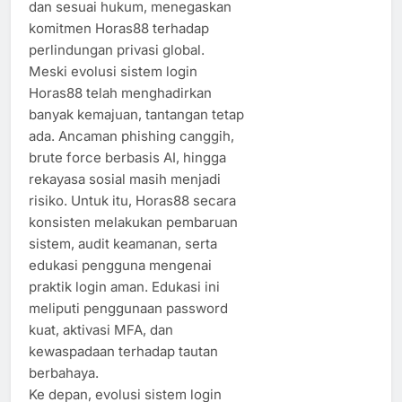
dan sesuai hukum, menegaskan
komitmen Horas88 terhadap
perlindungan privasi global.
Meski evolusi sistem login
Horas88 telah menghadirkan
banyak kemajuan, tantangan tetap
ada. Ancaman phishing canggih,
brute force berbasis AI, hingga
rekayasa sosial masih menjadi
risiko. Untuk itu, Horas88 secara
konsisten melakukan pembaruan
sistem, audit keamanan, serta
edukasi pengguna mengenai
praktik login aman. Edukasi ini
meliputi penggunaan password
kuat, aktivasi MFA, dan
kewaspadaan terhadap tautan
berbahaya.
Ke depan, evolusi sistem login