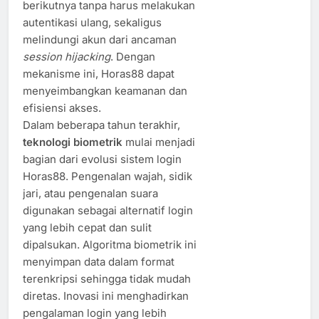
berikutnya tanpa harus melakukan
autentikasi ulang, sekaligus
melindungi akun dari ancaman
session hijacking
. Dengan
mekanisme ini, Horas88 dapat
menyeimbangkan keamanan dan
efisiensi akses.
Dalam beberapa tahun terakhir,
teknologi biometrik
mulai menjadi
bagian dari evolusi sistem login
Horas88. Pengenalan wajah, sidik
jari, atau pengenalan suara
digunakan sebagai alternatif login
yang lebih cepat dan sulit
dipalsukan. Algoritma biometrik ini
menyimpan data dalam format
terenkripsi sehingga tidak mudah
diretas. Inovasi ini menghadirkan
pengalaman login yang lebih