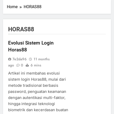
Home
HORAS88
HORAS88
Evolusi Sistem Login
Horas88
7e2da96
11 months
ago
0
6 mins
Artikel ini membahas evolusi
sistem login Horas88, mulai dari
metode tradisional berbasis
password, penguatan keamanan
dengan autentikasi multi-faktor,
hingga integrasi teknologi
biometrik dan kecerdasan buatan