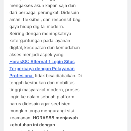
mengakses akun kapan saja dan
dari berbagai perangkat. Didesain
aman, fleksibel, dan responsif bagi
gaya hidup digital modern.
Seiring dengan meningkatnya
ketergantungan pada layanan
digital, kecepatan dan kemudahan
akses menjadi aspek yang
Horas88: Alternatif Login Situs
Terpercaya dengan Pelayanan
Profesional
tidak bisa diabaikan. Di
tengah kesibukan dan mobilitas
tinggi masyarakat modern, proses
login ke dalam sebuah platform
harus didesain agar seefisien
mungkin tanpa mengurangi sisi
keamanan.
HORAS88 menjawab
kebutuhan ini dengan