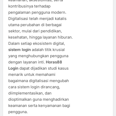
kontribusinya terhadap
pengalaman pengguna modern.
Digitalisasi telah menjadi katalis
utama perubahan di berbagai
sektor, mulai dari pendidikan,
kesehatan, hingga layanan hiburan.
Dalam setiap ekosistem digital,
sistem login
adalah titik krusial
yang menghubungkan pengguna
dengan layanan inti.
Horas88
Login
dapat dijadikan studi kasus
menarik untuk memahami
bagaimana digitalisasi mengubah
cara sistem login dirancang,
diimplementasikan, dan
dioptimalkan guna menghadirkan
keamanan serta kenyamanan bagi
pengguna.