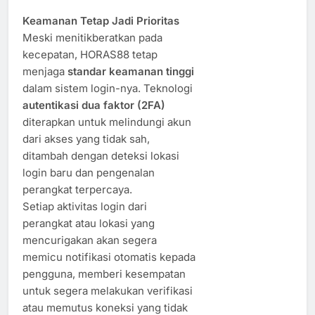
Keamanan Tetap Jadi Prioritas
Meski menitikberatkan pada
kecepatan, HORAS88 tetap
menjaga
standar keamanan tinggi
dalam sistem login-nya. Teknologi
autentikasi dua faktor (2FA)
diterapkan untuk melindungi akun
dari akses yang tidak sah,
ditambah dengan deteksi lokasi
login baru dan pengenalan
perangkat terpercaya.
Setiap aktivitas login dari
perangkat atau lokasi yang
mencurigakan akan segera
memicu notifikasi otomatis kepada
pengguna, memberi kesempatan
untuk segera melakukan verifikasi
atau memutus koneksi yang tidak