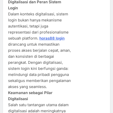
Digitalisasi dan Peran Sistem
Login
Dalam konteks digitalisasi, sistem
login bukan hanya mekanisme
autentikasi, tetapi juga
representasi dari profesionalisme
sebuah platform.
horas88 login
dirancang untuk memastikan
proses akses berjalan cepat, aman,
dan konsisten di berbagai
perangkat. Dengan digitalisasi,
sistem login kini berfungsi ganda:
melindungi data pribadi pengguna
sekaligus memberikan pengalaman
akses yang seamless.
Keamanan sebagai Pilar
Digitalisasi
Salah satu tantangan utama dalam
digitalisasi adalah meningkatnya