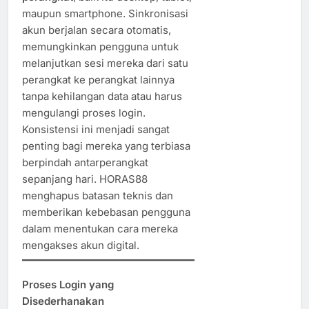
maupun smartphone. Sinkronisasi
akun berjalan secara otomatis,
memungkinkan pengguna untuk
melanjutkan sesi mereka dari satu
perangkat ke perangkat lainnya
tanpa kehilangan data atau harus
mengulangi proses login.
Konsistensi ini menjadi sangat
penting bagi mereka yang terbiasa
berpindah antarperangkat
sepanjang hari. HORAS88
menghapus batasan teknis dan
memberikan kebebasan pengguna
dalam menentukan cara mereka
mengakses akun digital.
Proses Login yang
Disederhanakan