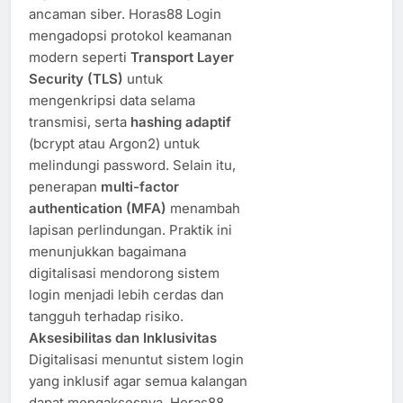
ancaman siber. Horas88 Login
mengadopsi protokol keamanan
modern seperti
Transport Layer
Security (TLS)
untuk
mengenkripsi data selama
transmisi, serta
hashing adaptif
(bcrypt atau Argon2) untuk
melindungi password. Selain itu,
penerapan
multi-factor
authentication (MFA)
menambah
lapisan perlindungan. Praktik ini
menunjukkan bagaimana
digitalisasi mendorong sistem
login menjadi lebih cerdas dan
tangguh terhadap risiko.
Aksesibilitas dan Inklusivitas
Digitalisasi menuntut sistem login
yang inklusif agar semua kalangan
dapat mengaksesnya. Horas88