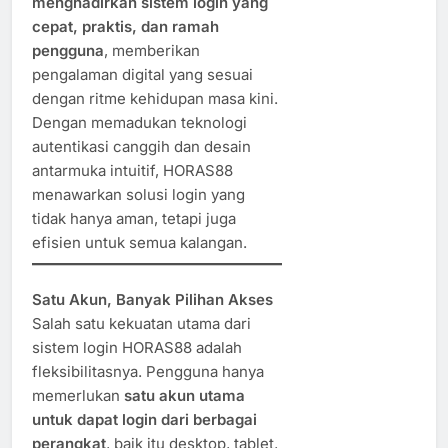
menghadirkan sistem login yang
cepat, praktis, dan ramah
pengguna
, memberikan
pengalaman digital yang sesuai
dengan ritme kehidupan masa kini.
Dengan memadukan teknologi
autentikasi canggih dan desain
antarmuka intuitif, HORAS88
menawarkan solusi login yang
tidak hanya aman, tetapi juga
efisien untuk semua kalangan.
Satu Akun, Banyak Pilihan Akses
Salah satu kekuatan utama dari
sistem login HORAS88 adalah
fleksibilitasnya. Pengguna hanya
memerlukan
satu akun utama
untuk dapat login dari berbagai
perangkat
, baik itu desktop, tablet,