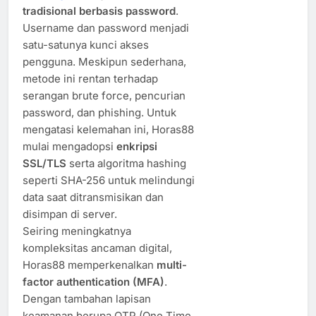
tradisional berbasis password
.
Username dan password menjadi
satu-satunya kunci akses
pengguna. Meskipun sederhana,
metode ini rentan terhadap
serangan brute force, pencurian
password, dan phishing. Untuk
mengatasi kelemahan ini, Horas88
mulai mengadopsi
enkripsi
SSL/TLS
serta algoritma hashing
seperti SHA-256 untuk melindungi
data saat ditransmisikan dan
disimpan di server.
Seiring meningkatnya
kompleksitas ancaman digital,
Horas88 memperkenalkan
multi-
factor authentication (MFA)
.
Dengan tambahan lapisan
keamanan berupa OTP (One Time