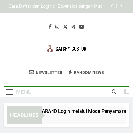
Skip
EDWINSLOT Login dan Pentingnya Navigasi
to
Sederhana bagi Pengguna
content
Login Edwinslot Alternatif untuk Akses Lebih
Lancar dan Aman
Cara Membuka TIARA4D Login melalui Mode
Penyamaran
Cara Daftar dan Login di Edwinslot dengan Mudah
untuk Pengguna Baru
EDWINSLOT Login dan Pentingnya Navigasi
Sederhana bagi Pengguna
Catchy Custom
Dapatkan T-Shirt Dan Merchandise Unik
Login Edwinslot Alternatif untuk Akses Lebih
NEWSLETTER
RANDOM NEWS
Lancar dan Aman
Dengan Desain Kustom Dari Catchy
Custom.
MENU
ra Membuka TIARA4D Login melalui Mode Penyamaran
HEADLINES
Weeks Ago