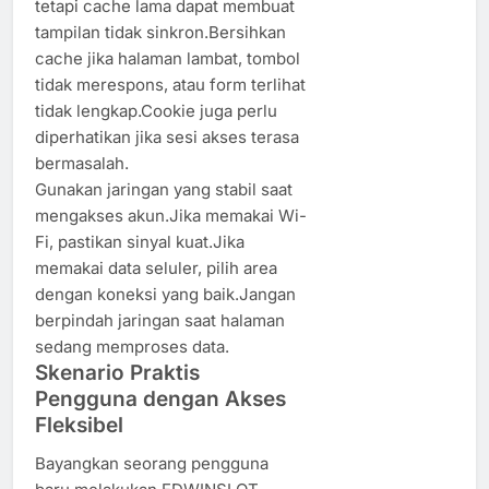
tetapi cache lama dapat membuat
tampilan tidak sinkron.Bersihkan
cache jika halaman lambat, tombol
tidak merespons, atau form terlihat
tidak lengkap.Cookie juga perlu
diperhatikan jika sesi akses terasa
bermasalah.
Gunakan jaringan yang stabil saat
mengakses akun.Jika memakai Wi-
Fi, pastikan sinyal kuat.Jika
memakai data seluler, pilih area
dengan koneksi yang baik.Jangan
berpindah jaringan saat halaman
sedang memproses data.
Skenario Praktis
Pengguna dengan Akses
Fleksibel
Bayangkan seorang pengguna