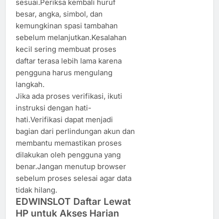
sesuai.Periksa kembali huruf
besar, angka, simbol, dan
kemungkinan spasi tambahan
sebelum melanjutkan.Kesalahan
kecil sering membuat proses
daftar terasa lebih lama karena
pengguna harus mengulang
langkah.
Jika ada proses verifikasi, ikuti
instruksi dengan hati-
hati.Verifikasi dapat menjadi
bagian dari perlindungan akun dan
membantu memastikan proses
dilakukan oleh pengguna yang
benar.Jangan menutup browser
sebelum proses selesai agar data
tidak hilang.
EDWINSLOT Daftar Lewat
HP untuk Akses Harian