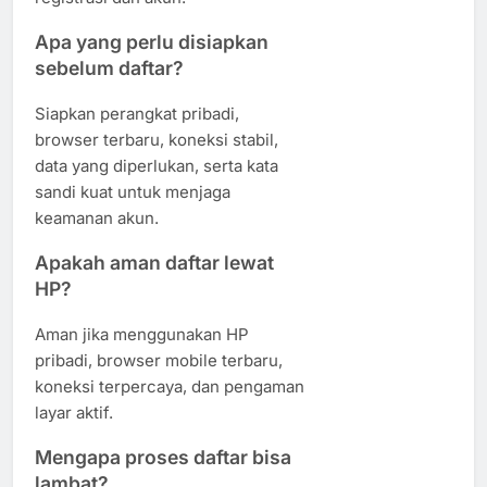
Apa yang perlu disiapkan
sebelum daftar?
Siapkan perangkat pribadi,
browser terbaru, koneksi stabil,
data yang diperlukan, serta kata
sandi kuat untuk menjaga
keamanan akun.
Apakah aman daftar lewat
HP?
Aman jika menggunakan HP
pribadi, browser mobile terbaru,
koneksi terpercaya, dan pengaman
layar aktif.
Mengapa proses daftar bisa
lambat?