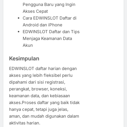
Pengguna Baru yang Ingin
Akses Cepat
Cara EDWINSLOT Daftar di
Android dan iPhone
EDWINSLOT Daftar dan Tips
Menjaga Keamanan Data
Akun
Kesimpulan
EDWINSLOT daftar harian dengan
akses yang lebih fleksibel perlu
dipahami dari sisi registrasi,
perangkat, browser, koneksi,
keamanan data, dan kebiasaan
akses.Proses daftar yang baik tidak
hanya cepat, tetapi juga jelas,
aman, dan mudah digunakan dalam
aktivitas harian.