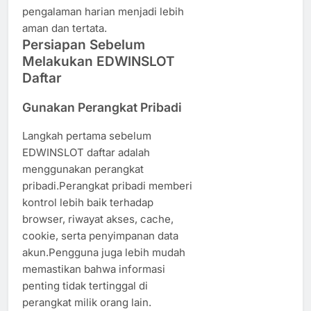
pengalaman harian menjadi lebih
aman dan tertata.
Persiapan Sebelum
Melakukan EDWINSLOT
Daftar
Gunakan Perangkat Pribadi
Langkah pertama sebelum
EDWINSLOT daftar adalah
menggunakan perangkat
pribadi.Perangkat pribadi memberi
kontrol lebih baik terhadap
browser, riwayat akses, cache,
cookie, serta penyimpanan data
akun.Pengguna juga lebih mudah
memastikan bahwa informasi
penting tidak tertinggal di
perangkat milik orang lain.