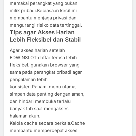
memakai perangkat yang bukan
milik pribadi.Kebiasaan kecil ini
membantu menjaga privasi dan
mengurangi risiko data tertinggal.
Tips agar Akses Harian
Lebih Fleksibel dan Stabil
Agar akses harian setelah
EDWINSLOT daftar terasa lebih
fleksibel, gunakan browser yang
sama pada perangkat pribadi agar
pengalaman lebih
konsisten.Pahami menu utama,
simpan data penting dengan aman,
dan hindari membuka terlalu
banyak tab saat mengakses
halaman akun.
Kelola cache secara berkala.Cache
membantu mempercepat akses,