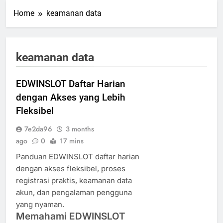
Home
keamanan data
keamanan data
EDWINSLOT Daftar Harian
dengan Akses yang Lebih
Fleksibel
7e2da96
3 months
ago
0
17 mins
Panduan EDWINSLOT daftar harian
dengan akses fleksibel, proses
registrasi praktis, keamanan data
akun, dan pengalaman pengguna
yang nyaman.
Memahami EDWINSLOT