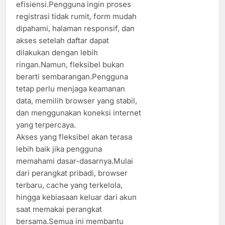
efisiensi.Pengguna ingin proses
registrasi tidak rumit, form mudah
dipahami, halaman responsif, dan
akses setelah daftar dapat
dilakukan dengan lebih
ringan.Namun, fleksibel bukan
berarti sembarangan.Pengguna
tetap perlu menjaga keamanan
data, memilih browser yang stabil,
dan menggunakan koneksi internet
yang terpercaya.
Akses yang fleksibel akan terasa
lebih baik jika pengguna
memahami dasar-dasarnya.Mulai
dari perangkat pribadi, browser
terbaru, cache yang terkelola,
hingga kebiasaan keluar dari akun
saat memakai perangkat
bersama.Semua ini membantu