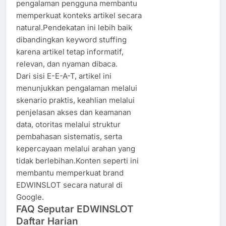
pengalaman pengguna membantu
memperkuat konteks artikel secara
natural.Pendekatan ini lebih baik
dibandingkan keyword stuffing
karena artikel tetap informatif,
relevan, dan nyaman dibaca.
Dari sisi E-E-A-T, artikel ini
menunjukkan pengalaman melalui
skenario praktis, keahlian melalui
penjelasan akses dan keamanan
data, otoritas melalui struktur
pembahasan sistematis, serta
kepercayaan melalui arahan yang
tidak berlebihan.Konten seperti ini
membantu memperkuat brand
EDWINSLOT secara natural di
Google.
FAQ Seputar EDWINSLOT
Daftar Harian