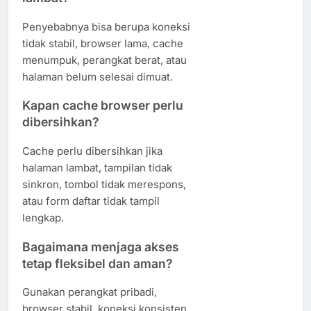
Penyebabnya bisa berupa koneksi
tidak stabil, browser lama, cache
menumpuk, perangkat berat, atau
halaman belum selesai dimuat.
Kapan cache browser perlu
dibersihkan?
Cache perlu dibersihkan jika
halaman lambat, tampilan tidak
sinkron, tombol tidak merespons,
atau form daftar tidak tampil
lengkap.
Bagaimana menjaga akses
tetap fleksibel dan aman?
Gunakan perangkat pribadi,
browser stabil, koneksi konsisten,