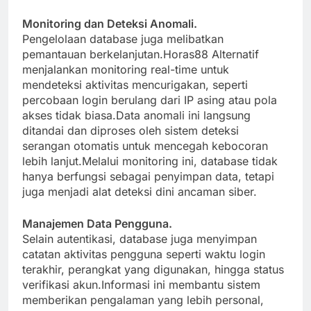
Monitoring dan Deteksi Anomali.
Pengelolaan database juga melibatkan
pemantauan berkelanjutan.Horas88 Alternatif
menjalankan monitoring real-time untuk
mendeteksi aktivitas mencurigakan, seperti
percobaan login berulang dari IP asing atau pola
akses tidak biasa.Data anomali ini langsung
ditandai dan diproses oleh sistem deteksi
serangan otomatis untuk mencegah kebocoran
lebih lanjut.Melalui monitoring ini, database tidak
hanya berfungsi sebagai penyimpan data, tetapi
juga menjadi alat deteksi dini ancaman siber.
Manajemen Data Pengguna.
Selain autentikasi, database juga menyimpan
catatan aktivitas pengguna seperti waktu login
terakhir, perangkat yang digunakan, hingga status
verifikasi akun.Informasi ini membantu sistem
memberikan pengalaman yang lebih personal,