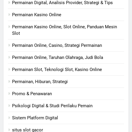
Permainan Digital, Analisis Provider, Strategi & Tips
Permainan Kasino Online
Permainan Kasino Online, Slot Online, Panduan Mesin
Slot
Permainan Online, Casino, Strategi Permainan
Permainan Online, Taruhan Olahraga, Judi Bola
Permainan Slot, Teknologi Slot, Kasino Online
Permainan, Hiburan, Strategi
Promo & Penawaran
Psikologi Digital & Studi Perilaku Pemain
Sistem Platform Digital
situs slot gacor