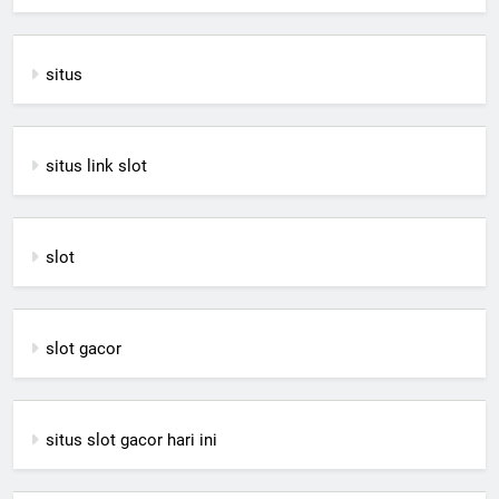
situs
situs link slot
slot
slot gacor
situs slot gacor hari ini