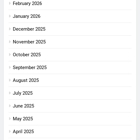
February 2026
January 2026
December 2025
November 2025
October 2025
September 2025
August 2025
July 2025
June 2025
May 2025
April 2025