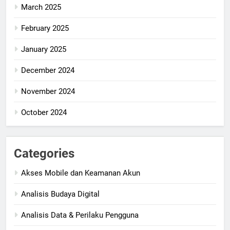
March 2025
February 2025
January 2025
December 2024
November 2024
October 2024
Categories
Akses Mobile dan Keamanan Akun
Analisis Budaya Digital
Analisis Data & Perilaku Pengguna