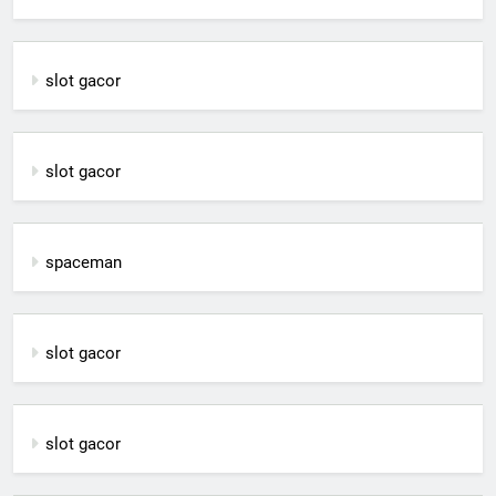
slot gacor
slot gacor
spaceman
slot gacor
slot gacor