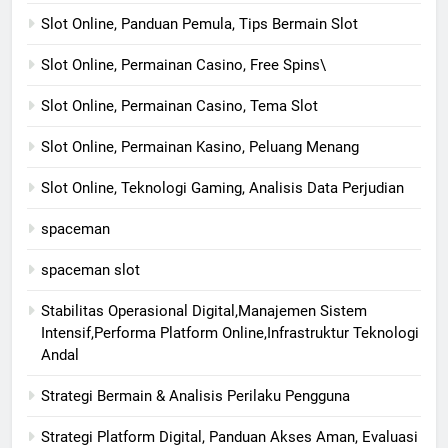
Slot Online, Panduan Pemula, Tips Bermain Slot
Slot Online, Permainan Casino, Free Spins\
Slot Online, Permainan Casino, Tema Slot
Slot Online, Permainan Kasino, Peluang Menang
Slot Online, Teknologi Gaming, Analisis Data Perjudian
spaceman
spaceman slot
Stabilitas Operasional Digital,Manajemen Sistem
Intensif,Performa Platform Online,Infrastruktur Teknologi
Andal
Strategi Bermain & Analisis Perilaku Pengguna
Strategi Platform Digital, Panduan Akses Aman, Evaluasi