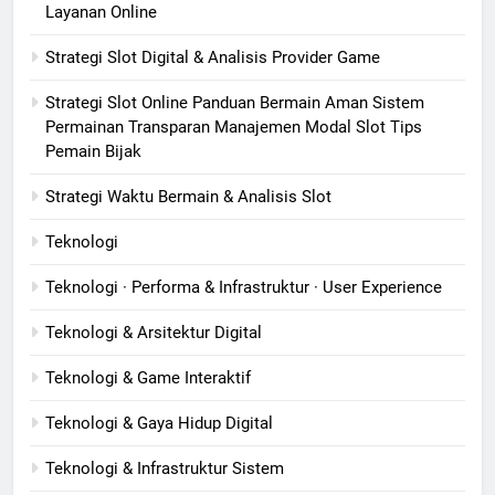
Layanan Online
Strategi Slot Digital & Analisis Provider Game
Strategi Slot Online Panduan Bermain Aman Sistem
Permainan Transparan Manajemen Modal Slot Tips
Pemain Bijak
Strategi Waktu Bermain & Analisis Slot
Teknologi
Teknologi · Performa & Infrastruktur · User Experience
Teknologi & Arsitektur Digital
Teknologi & Game Interaktif
Teknologi & Gaya Hidup Digital
Teknologi & Infrastruktur Sistem