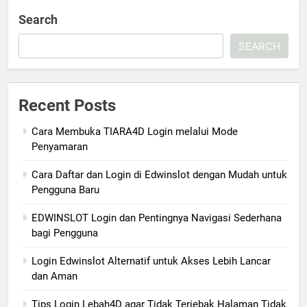
Search
SEARCH
Recent Posts
Cara Membuka TIARA4D Login melalui Mode
Penyamaran
Cara Daftar dan Login di Edwinslot dengan Mudah untuk
Pengguna Baru
EDWINSLOT Login dan Pentingnya Navigasi Sederhana
bagi Pengguna
Login Edwinslot Alternatif untuk Akses Lebih Lancar
dan Aman
Tips Login Lebah4D agar Tidak Terjebak Halaman Tidak