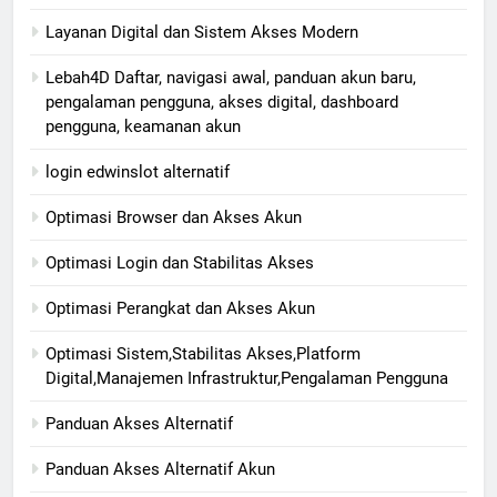
Layanan Digital dan Sistem Akses Modern
Lebah4D Daftar, navigasi awal, panduan akun baru,
pengalaman pengguna, akses digital, dashboard
pengguna, keamanan akun
login edwinslot alternatif
Optimasi Browser dan Akses Akun
Optimasi Login dan Stabilitas Akses
Optimasi Perangkat dan Akses Akun
Optimasi Sistem,Stabilitas Akses,Platform
Digital,Manajemen Infrastruktur,Pengalaman Pengguna
Panduan Akses Alternatif
Panduan Akses Alternatif Akun