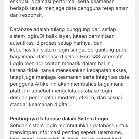
enkripsi, optimasi performa, serta keamanan
berlapis untuk menjaga data pengguna tetap aman
dan responsif.
Database adalah tulang punggung dari setiap
sistem login.Di balik layar, jutaan permintaan
autentikasi diproses setiap harinya, dan
keberhasilan sistem login sangat bergantung pada
bagaimana database dikelola.Horas88 Alternatif
Login menjadi contoh menarik dalam hal ini,
karena tidak hanya menekankan kecepatan akses,
tetapi juga menjaga keamanan serta integritas data
pengguna.Artikel ini akan membahas bagaimana
platform tersebut mengelola database login
dengan pendekatan modern, efisien, dan sesuai
standar keamanan digital.
Pentingnya Database dalam Sistem Login.
Sebuah sistem login membutuhkan database untuk
menyimpan informasi penting seperti username,