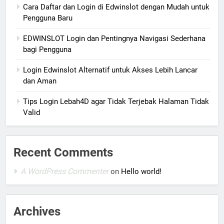
Cara Daftar dan Login di Edwinslot dengan Mudah untuk
Pengguna Baru
EDWINSLOT Login dan Pentingnya Navigasi Sederhana
bagi Pengguna
Login Edwinslot Alternatif untuk Akses Lebih Lancar
dan Aman
Tips Login Lebah4D agar Tidak Terjebak Halaman Tidak
Valid
Recent Comments
A WordPress Commenter
on
Hello world!
Archives