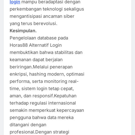
login
mampu beradaptasi dengan
perkembangan teknologi sekaligus
mengantisipasi ancaman siber
yang terus berevolusi.
Kesimpulan.
Pengelolaan database pada
Horas88 Alternatif Login
membuktikan bahwa stabilitas dan
keamanan dapat berjalan
beriringan.Melalui penerapan
enkripsi, hashing modern, optimasi
performa, serta monitoring real-
time, sistem login tetap cepat,
aman, dan responsif.Kepatuhan
terhadap regulasi internasional
semakin memperkuat kepercayaan
pengguna bahwa data mereka
ditangani dengan
profesional.Dengan strategi