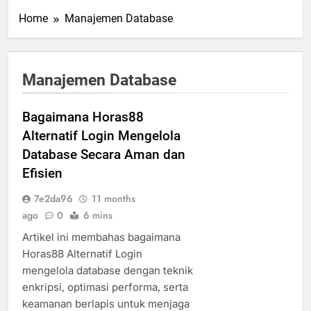
Home
Manajemen Database
Manajemen Database
Bagaimana Horas88
Alternatif Login Mengelola
Database Secara Aman dan
Efisien
7e2da96
11 months
ago
0
6 mins
Artikel ini membahas bagaimana
Horas88 Alternatif Login
mengelola database dengan teknik
enkripsi, optimasi performa, serta
keamanan berlapis untuk menjaga