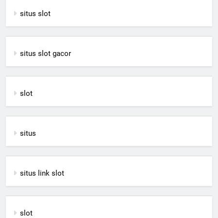
situs slot
situs slot gacor
slot
situs
situs link slot
slot