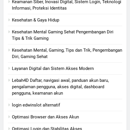
Keamanan Siber, Inovasi Digital, Sistem Login, Teknologi
Informasi, Proteksi Identitas
Kesehatan & Gaya Hidup
Kesehatan Mental Gaming Sehat Pengembangan Diri
Tips & Trik Gaming
Kesehatan Mental, Gaming, Tips dan Trik, Pengembangan
Diri, Gaming Sehat
Layanan Digital dan Sistem Akses Modern
Lebah4D Daftar, navigasi awal, panduan akun baru,
pengalaman pengguna, akses digital, dashboard
pengguna, keamanan akun
login edwinslot alternatif
Optimasi Browser dan Akses Akun
Optimasi Login dan Stabilitas Akses