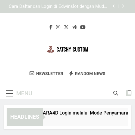
Skip
EDWINSLOT Login dan Pentingnya Navigasi
to
Sederhana bagi Pengguna
content
Login Edwinslot Alternatif untuk Akses Lebih
Lancar dan Aman
Cara Membuka TIARA4D Login melalui Mode
Penyamaran
Cara Daftar dan Login di Edwinslot dengan Mudah
untuk Pengguna Baru
EDWINSLOT Login dan Pentingnya Navigasi
Sederhana bagi Pengguna
Catchy Custom
Dapatkan T-Shirt Dan Merchandise Unik
Login Edwinslot Alternatif untuk Akses Lebih
NEWSLETTER
RANDOM NEWS
Lancar dan Aman
Dengan Desain Kustom Dari Catchy
Custom.
MENU
ara Membuka TIARA4D Login melalui Mode Penyamaran
HEADLINES
 Weeks Ago