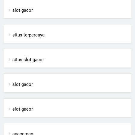
slot gacor
situs terpercaya
situs slot gacor
slot gacor
slot gacor
spaceman