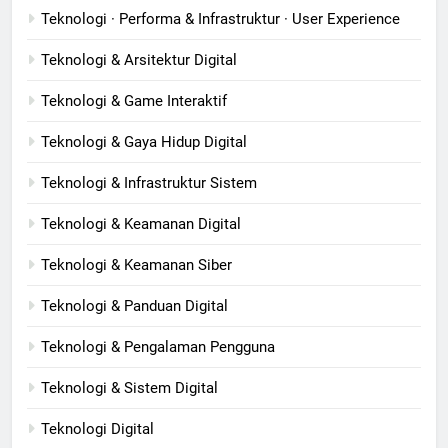
Teknologi · Performa & Infrastruktur · User Experience
Teknologi & Arsitektur Digital
Teknologi & Game Interaktif
Teknologi & Gaya Hidup Digital
Teknologi & Infrastruktur Sistem
Teknologi & Keamanan Digital
Teknologi & Keamanan Siber
Teknologi & Panduan Digital
Teknologi & Pengalaman Pengguna
Teknologi & Sistem Digital
Teknologi Digital