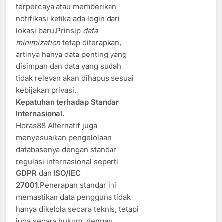
terpercaya atau memberikan
notifikasi ketika ada login dari
lokasi baru.Prinsip
data
minimization
tetap diterapkan,
artinya hanya data penting yang
disimpan dan data yang sudah
tidak relevan akan dihapus sesuai
kebijakan privasi.
Kepatuhan terhadap Standar
Internasional.
Horas88 Alternatif juga
menyesuaikan pengelolaan
databasenya dengan standar
regulasi internasional seperti
GDPR
dan
ISO/IEC
27001
.Penerapan standar ini
memastikan data pengguna tidak
hanya dikelola secara teknis, tetapi
juga secara hukum, dengan