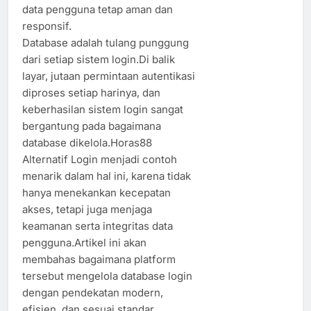
data pengguna tetap aman dan
responsif.
Database adalah tulang punggung
dari setiap sistem login.Di balik
layar, jutaan permintaan autentikasi
diproses setiap harinya, dan
keberhasilan sistem login sangat
bergantung pada bagaimana
database dikelola.Horas88
Alternatif Login menjadi contoh
menarik dalam hal ini, karena tidak
hanya menekankan kecepatan
akses, tetapi juga menjaga
keamanan serta integritas data
pengguna.Artikel ini akan
membahas bagaimana platform
tersebut mengelola database login
dengan pendekatan modern,
efisien, dan sesuai standar