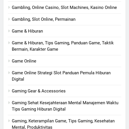
Gambling, Online Casino, Slot Machines, Kasino Online
Gambling, Slot Online, Permainan
Game & Hiburan
Game & Hiburan, Tips Gaming, Panduan Game, Taktik
Bermain, Karakter Game
Game Online
Game Online Strategi Slot Panduan Pemula Hiburan
Digital
Gaming Gear & Accessories
Gaming Sehat Kesejahteraan Mental Manajemen Waktu
Tips Gaming Hiburan Digital
Gaming, Keterampilan Game, Tips Gaming, Kesehatan
Mental, Produktivitas