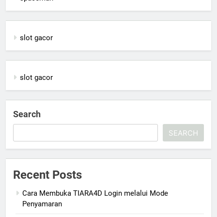
slot gacor
slot gacor
Search
SEARCH
Recent Posts
Cara Membuka TIARA4D Login melalui Mode
Penyamaran