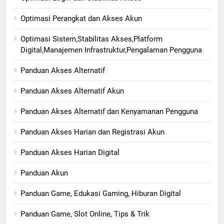
Optimasi Perangkat dan Akses Akun
Optimasi Sistem,Stabilitas Akses,Platform
Digital,Manajemen Infrastruktur,Pengalaman Pengguna
Panduan Akses Alternatif
Panduan Akses Alternatif Akun
Panduan Akses Alternatif dan Kenyamanan Pengguna
Panduan Akses Harian dan Registrasi Akun
Panduan Akses Harian Digital
Panduan Akun
Panduan Game, Edukasi Gaming, Hiburan Digital
Panduan Game, Slot Online, Tips & Trik