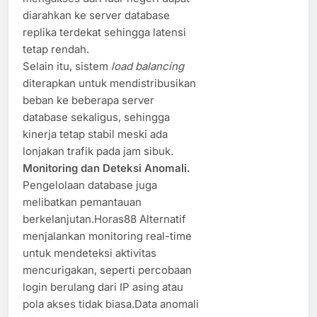
diarahkan ke server database
replika terdekat sehingga latensi
tetap rendah.
Selain itu, sistem
load balancing
diterapkan untuk mendistribusikan
beban ke beberapa server
database sekaligus, sehingga
kinerja tetap stabil meski ada
lonjakan trafik pada jam sibuk.
Monitoring dan Deteksi Anomali.
Pengelolaan database juga
melibatkan pemantauan
berkelanjutan.Horas88 Alternatif
menjalankan monitoring real-time
untuk mendeteksi aktivitas
mencurigakan, seperti percobaan
login berulang dari IP asing atau
pola akses tidak biasa.Data anomali