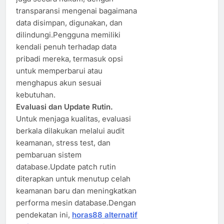
transparansi mengenai bagaimana
data disimpan, digunakan, dan
dilindungi.Pengguna memiliki
kendali penuh terhadap data
pribadi mereka, termasuk opsi
untuk memperbarui atau
menghapus akun sesuai
kebutuhan.
Evaluasi dan Update Rutin.
Untuk menjaga kualitas, evaluasi
berkala dilakukan melalui audit
keamanan, stress test, dan
pembaruan sistem
database.Update patch rutin
diterapkan untuk menutup celah
keamanan baru dan meningkatkan
performa mesin database.Dengan
pendekatan ini,
horas88 alternatif