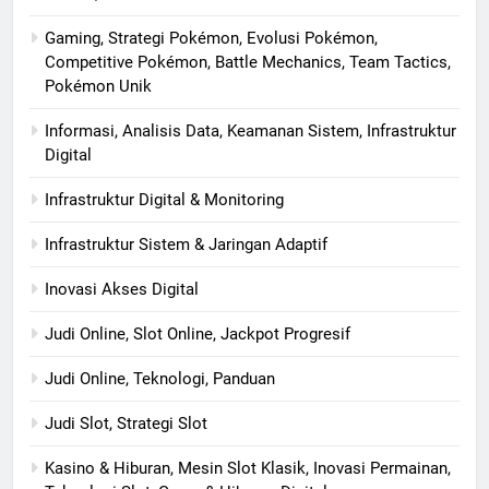
Gaming, Strategi Pokémon, Evolusi Pokémon,
Competitive Pokémon, Battle Mechanics, Team Tactics,
Pokémon Unik
Informasi, Analisis Data, Keamanan Sistem, Infrastruktur
Digital
Infrastruktur Digital & Monitoring
Infrastruktur Sistem & Jaringan Adaptif
Inovasi Akses Digital
Judi Online, Slot Online, Jackpot Progresif
Judi Online, Teknologi, Panduan
Judi Slot, Strategi Slot
Kasino & Hiburan, Mesin Slot Klasik, Inovasi Permainan,