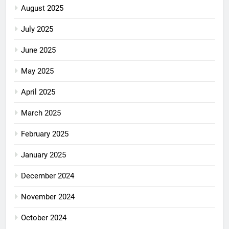
August 2025
July 2025
June 2025
May 2025
April 2025
March 2025
February 2025
January 2025
December 2024
November 2024
October 2024