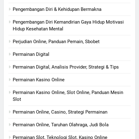
Pengembangan Diri & Kehidupan Bermakna
Pengembangan Diri Kemandirian Gaya Hidup Motivasi
Hidup Kesehatan Mental
Perjudian Online, Panduan Pemain, Sbobet
Permainan Digital
Permainan Digital, Analisis Provider, Strategi & Tips
Permainan Kasino Online
Permainan Kasino Online, Slot Online, Panduan Mesin
Slot
Permainan Online, Casino, Strategi Permainan
Permainan Online, Taruhan Olahraga, Judi Bola
Permainan Slot, Teknologi Slot, Kasino Online