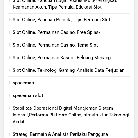
Slot Online, Panduan Login, Akses Multi-Perangkat,
Keamanan Akun, Tips Pemula, Edukasi Slot
Slot Online, Panduan Pemula, Tips Bermain Slot
Slot Online, Permainan Casino, Free Spins\
Slot Online, Permainan Casino, Tema Slot
Slot Online, Permainan Kasino, Peluang Menang
Slot Online, Teknologi Gaming, Analisis Data Perjudian
spaceman
spaceman slot
Stabilitas Operasional Digital,Manajemen Sistem
Intensif,Performa Platform Online,Infrastruktur Teknologi
Andal
Strategi Bermain & Analisis Perilaku Pengguna