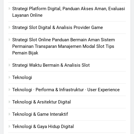
Strategi Platform Digital, Panduan Akses Aman, Evaluasi
Layanan Online
Strategi Slot Digital & Analisis Provider Game
Strategi Slot Online Panduan Bermain Aman Sistem
Permainan Transparan Manajemen Modal Slot Tips
Pemain Bijak
Strategi Waktu Bermain & Analisis Slot
Teknologi
Teknologi · Performa & Infrastruktur · User Experience
Teknologi & Arsitektur Digital
Teknologi & Game Interaktif
Teknologi & Gaya Hidup Digital