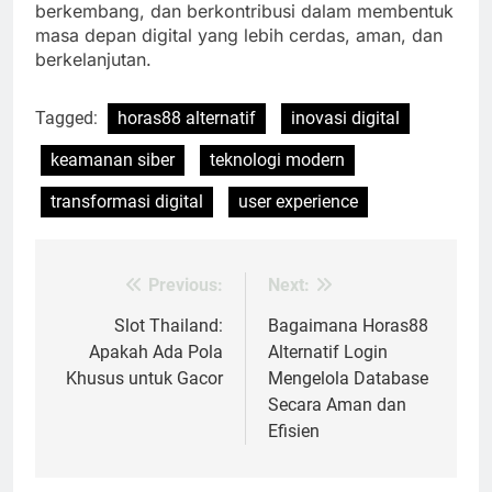
berkembang, dan berkontribusi dalam membentuk
masa depan digital yang lebih cerdas, aman, dan
berkelanjutan.
Tagged:
horas88 alternatif
inovasi digital
keamanan siber
teknologi modern
transformasi digital
user experience
Previous:
Next:
Post
navigation
Slot Thailand:
Bagaimana Horas88
Apakah Ada Pola
Alternatif Login
Khusus untuk Gacor
Mengelola Database
Secara Aman dan
Efisien