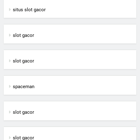
situs slot gacor
slot gacor
slot gacor
spaceman
slot gacor
slot gacor