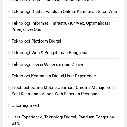
Teknologi Digital, Inovasi, Keamanan Sistem
Teknologi Digital, Panduan Online, Keamanan Situs Web
Teknologi Informasi, Infrastruktur Web, Optimalisasi
Kinerja, DevOps
Teknologi Platform Digital
Teknologi Web & Pengalaman Pengguna
Teknologi, Horas88, Keamanan Online
Teknologi,Keamanan Digital,User Experience
Troubleshooting Mobile,Optimasi Chrome,Manajemen
Sesi,Keamanan Akses Web,Panduan Pengguna
Uncategorized
User Experience, Teknologi Digital, Panduan Pengguna
Baru