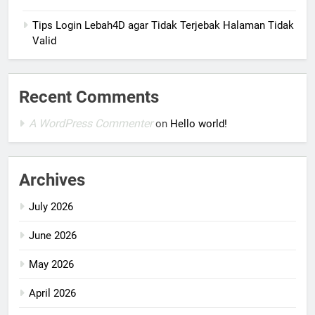
Tips Login Lebah4D agar Tidak Terjebak Halaman Tidak
Valid
Recent Comments
A WordPress Commenter
on
Hello world!
Archives
July 2026
June 2026
May 2026
April 2026