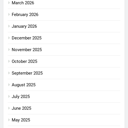
March 2026
February 2026
January 2026
December 2025
November 2025
October 2025
September 2025
August 2025
July 2025
June 2025
May 2025