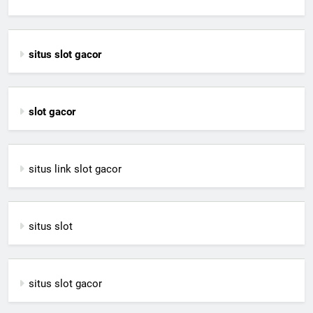
situs slot gacor
slot gacor
situs link slot gacor
situs slot
situs slot gacor