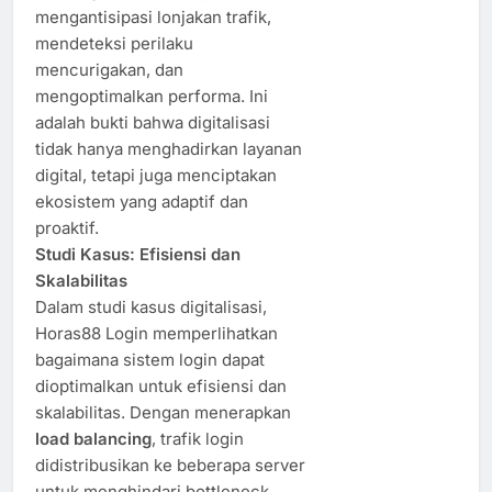
mengantisipasi lonjakan trafik,
mendeteksi perilaku
mencurigakan, dan
mengoptimalkan performa. Ini
adalah bukti bahwa digitalisasi
tidak hanya menghadirkan layanan
digital, tetapi juga menciptakan
ekosistem yang adaptif dan
proaktif.
Studi Kasus: Efisiensi dan
Skalabilitas
Dalam studi kasus digitalisasi,
Horas88 Login memperlihatkan
bagaimana sistem login dapat
dioptimalkan untuk efisiensi dan
skalabilitas. Dengan menerapkan
load balancing
, trafik login
didistribusikan ke beberapa server
untuk menghindari bottleneck.