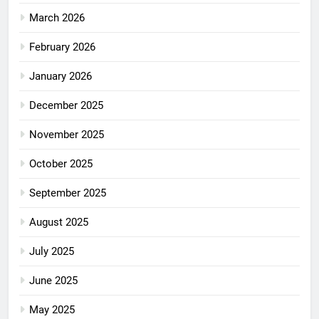
March 2026
February 2026
January 2026
December 2025
November 2025
October 2025
September 2025
August 2025
July 2025
June 2025
May 2025