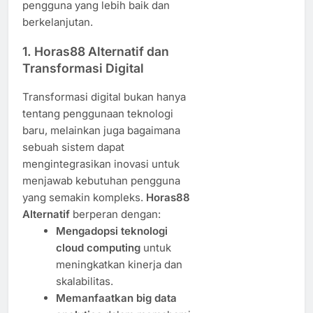
pengguna yang lebih baik dan
berkelanjutan.
1. Horas88 Alternatif dan
Transformasi Digital
Transformasi digital bukan hanya
tentang penggunaan teknologi
baru, melainkan juga bagaimana
sebuah sistem dapat
mengintegrasikan inovasi untuk
menjawab kebutuhan pengguna
yang semakin kompleks.
Horas88
Alternatif
berperan dengan:
Mengadopsi teknologi
cloud computing
untuk
meningkatkan kinerja dan
skalabilitas.
Memanfaatkan big data