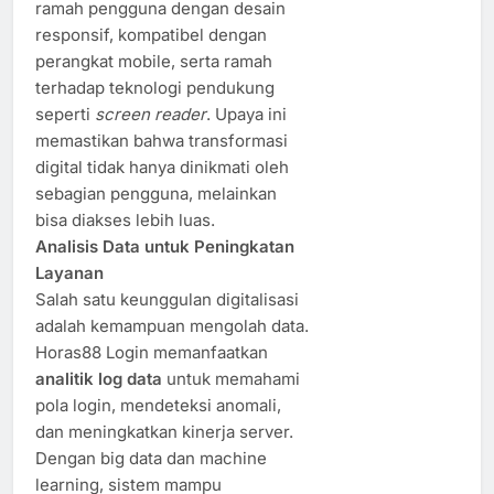
ramah pengguna dengan desain
responsif, kompatibel dengan
perangkat mobile, serta ramah
terhadap teknologi pendukung
seperti
screen reader
. Upaya ini
memastikan bahwa transformasi
digital tidak hanya dinikmati oleh
sebagian pengguna, melainkan
bisa diakses lebih luas.
Analisis Data untuk Peningkatan
Layanan
Salah satu keunggulan digitalisasi
adalah kemampuan mengolah data.
Horas88 Login memanfaatkan
analitik log data
untuk memahami
pola login, mendeteksi anomali,
dan meningkatkan kinerja server.
Dengan big data dan machine
learning, sistem mampu