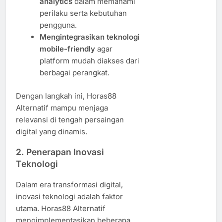
analytics
dalam memahami
perilaku serta kebutuhan
pengguna.
Mengintegrasikan teknologi
mobile-friendly
agar
platform mudah diakses dari
berbagai perangkat.
Dengan langkah ini, Horas88
Alternatif mampu menjaga
relevansi di tengah persaingan
digital yang dinamis.
2. Penerapan Inovasi
Teknologi
Dalam era transformasi digital,
inovasi teknologi adalah faktor
utama. Horas88 Alternatif
mengimplementasikan beberapa