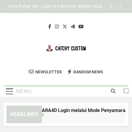
Skip
EDWINSLOT Login dan Pentingnya Navigasi
to
Sederhana bagi Pengguna
content
Login Edwinslot Alternatif untuk Akses Lebih
Lancar dan Aman
Cara Membuka TIARA4D Login melalui Mode
Penyamaran
Cara Daftar dan Login di Edwinslot dengan Mudah
untuk Pengguna Baru
EDWINSLOT Login dan Pentingnya Navigasi
Sederhana bagi Pengguna
Catchy Custom
Dapatkan T-Shirt Dan Merchandise Unik
Login Edwinslot Alternatif untuk Akses Lebih
NEWSLETTER
RANDOM NEWS
Lancar dan Aman
Dengan Desain Kustom Dari Catchy
Custom.
MENU
ara Membuka TIARA4D Login melalui Mode Penyamaran
HEADLINES
 Weeks Ago