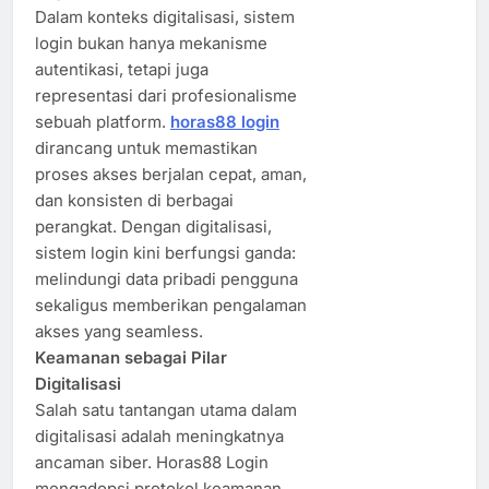
Dalam konteks digitalisasi, sistem
login bukan hanya mekanisme
autentikasi, tetapi juga
representasi dari profesionalisme
sebuah platform.
horas88 login
dirancang untuk memastikan
proses akses berjalan cepat, aman,
dan konsisten di berbagai
perangkat. Dengan digitalisasi,
sistem login kini berfungsi ganda:
melindungi data pribadi pengguna
sekaligus memberikan pengalaman
akses yang seamless.
Keamanan sebagai Pilar
Digitalisasi
Salah satu tantangan utama dalam
digitalisasi adalah meningkatnya
ancaman siber. Horas88 Login
mengadopsi protokol keamanan