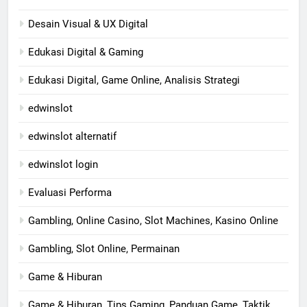
Desain Visual & UX Digital
Edukasi Digital & Gaming
Edukasi Digital, Game Online, Analisis Strategi
edwinslot
edwinslot alternatif
edwinslot login
Evaluasi Performa
Gambling, Online Casino, Slot Machines, Kasino Online
Gambling, Slot Online, Permainan
Game & Hiburan
Game & Hiburan, Tips Gaming, Panduan Game, Taktik