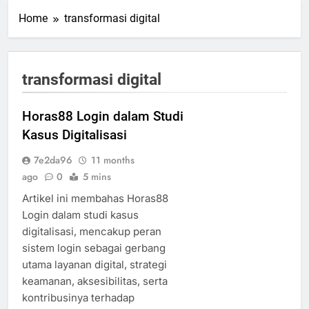
Home
transformasi digital
transformasi digital
Horas88 Login dalam Studi
Kasus Digitalisasi
7e2da96
11 months
ago
0
5 mins
Artikel ini membahas Horas88
Login dalam studi kasus
digitalisasi, mencakup peran
sistem login sebagai gerbang
utama layanan digital, strategi
keamanan, aksesibilitas, serta
kontribusinya terhadap