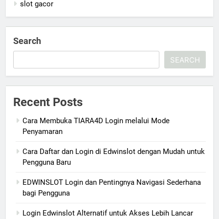
slot gacor
Search
SEARCH
Recent Posts
Cara Membuka TIARA4D Login melalui Mode
Penyamaran
Cara Daftar dan Login di Edwinslot dengan Mudah untuk
Pengguna Baru
EDWINSLOT Login dan Pentingnya Navigasi Sederhana
bagi Pengguna
Login Edwinslot Alternatif untuk Akses Lebih Lancar