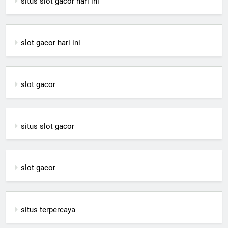
situs slot gacor hari ini
slot gacor hari ini
slot gacor
situs slot gacor
slot gacor
situs terpercaya