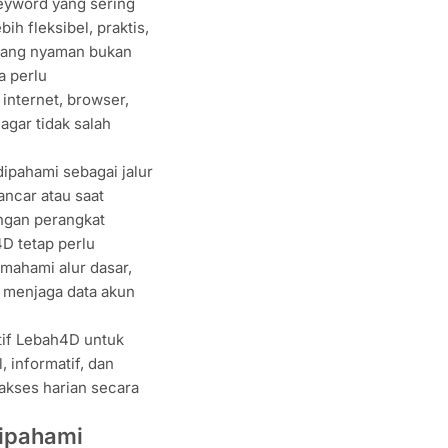
keyword yang sering
h fleksibel, praktis,
 yang nyaman bukan
a perlu
internet, browser,
gar tidak salah
 dipahami sebagai jalur
ancar atau saat
ngan perangkat
D tetap perlu
mahami alur dasar,
n menjaga data akun
tif Lebah4D untuk
 informatif, dan
akses harian secara
Dipahami