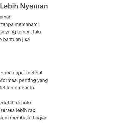
a Lebih Nyaman
laman
 tanpa memahami
i yang tampil, lalu
n bantuan jika
gguna dapat melihat
informasi penting yang
teliti membantu
erlebih dahulu
erasa lebih rapi
elum membuka bagian