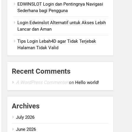
EDWINSLOT Login dan Pentingnya Navigasi
Sederhana bagi Pengguna
Login Edwinslot Alternatif untuk Akses Lebih
Lancar dan Aman
Tips Login Lebah4D agar Tidak Terjebak
Halaman Tidak Valid
Recent Comments
A WordPress Commenter
on
Hello world!
Archives
July 2026
June 2026