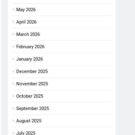
May 2026
April 2026
March 2026
February 2026
January 2026
December 2025
November 2025
October 2025
September 2025
August 2025
July 2025