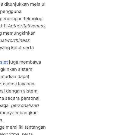
ce
ditunjukkan melalui
 pengguna
 penerapan teknologi
tif.
Authoritativeness
ang memungkinkan
ustworthiness
yang ketat serta
slot
juga membawa
ngkinkan sistem
kemudian dapat
fisiensi layanan.
si dengan sistem,
a secara personal
bagai
personalized
ng menyeimbangkan
m.
ga memiliki tantangan
algoritma, serta