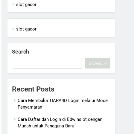
slot gacor
slot gacor
Search
SEARCH
Recent Posts
Cara Membuka TIARA4D Login melalui Mode
Penyamaran
Cara Daftar dan Login di Edwinslot dengan
Mudah untuk Pengguna Baru