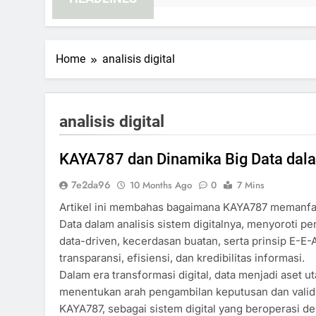
Home
analisis digital
analisis digital
KAYA787 dan Dinamika Big Data dala
7e2da96
10 Months Ago
0
7 Mins
Artikel ini membahas bagaimana KAYA787 memanfa
Data dalam analisis sistem digitalnya, menyoroti p
data-driven, kecerdasan buatan, serta prinsip E-E
transparansi, efisiensi, dan kredibilitas informasi.
Dalam era transformasi digital, data menjadi aset 
menentukan arah pengambilan keputusan dan validi
KAYA787, sebagai sistem digital yang beroperasi d