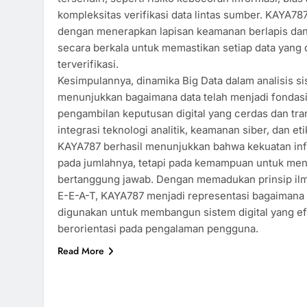
kompleksitas verifikasi data lintas sumber. KAYA787
dengan menerapkan lapisan keamanan berlapis dan
secara berkala untuk memastikan setiap data yang 
terverifikasi.
Kesimpulannya, dinamika Big Data dalam analisis 
menunjukkan bagaimana data telah menjadi fondasi
pengambilan keputusan digital yang cerdas dan tra
integrasi teknologi analitik, keamanan siber, dan et
KAYA787 berhasil menunjukkan bahwa kekuatan in
pada jumlahnya, tetapi pada kemampuan untuk men
bertanggung jawab. Dengan memadukan prinsip il
E-E-A-T, KAYA787 menjadi representasi bagaimana 
digunakan untuk membangun sistem digital yang efi
berorientasi pada pengalaman pengguna.
Read More