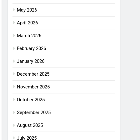
May 2026
April 2026
March 2026
February 2026
January 2026
December 2025
November 2025
October 2025
September 2025
August 2025
July 2025