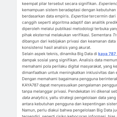
keempat pilar tersebut secara signifikan.
Experien
kemampuan sistem beradaptasi dengan kebutuhan
berdasarkan data empiris.
Expertise
tercermin dari
canggih seperti algoritma adaptif dan analitik predik
diperoleh melalui publikasi metodologi terbuka y
pihak eksternal melakukan verifikasi. Sementara
Tr
dibangun dari kebijakan privasi dan keamanan data 
konsistensi hasil analisis yang akurat.
Selain aspek teknis, dinamika Big Data di
kaya 787 
dampak sosial yang signifikan. Analisis data memu
memahami pola perilaku digital masyarakat, yang 
dimanfaatkan untuk meningkatkan inklusivitas dan e
Dengan memahami bagaimana pengguna berinterak
KAYA787 dapat menyesuaikan pengalaman penggun
tanpa melanggar privasi. Pendekatan ini dikenal se
data analytics
, yaitu strategi pengelolaan data ya
antara kebutuhan pengguna dan kepentingan siste
Namun, perlu diakui bahwa pengelolaan Big Data ju
tersendiri, seperti risiko kebocoran informasi, bias 