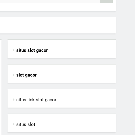
situs slot gacor
slot gacor
situs link slot gacor
situs slot