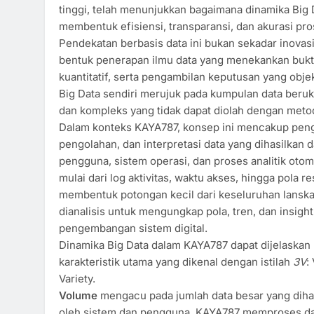
tinggi, telah menunjukkan bagaimana dinamika Big
membentuk efisiensi, transparansi, dan akurasi pros
Pendekatan berbasis data ini bukan sekadar inovasi
bentuk penerapan ilmu data yang menekankan bukt
kuantitatif, serta pengambilan keputusan yang objek
Big Data sendiri merujuk pada kumpulan data beru
dan kompleks yang tidak dapat diolah dengan meto
Dalam konteks KAYA787, konsep ini mencakup pen
pengolahan, dan interpretasi data yang dihasilkan da
pengguna, sistem operasi, dan proses analitik otom
mulai dari log aktivitas, waktu akses, hingga pola r
membentuk potongan kecil dari keseluruhan lanska
dianalisis untuk mengungkap pola, tren, dan insigh
pengembangan sistem digital.
Dinamika Big Data dalam KAYA787 dapat dijelaskan m
karakteristik utama yang dikenal dengan istilah
3V
:
Variety.
Volume
mengacu pada jumlah data besar yang dihas
oleh sistem dan pengguna. KAYA787 memproses da