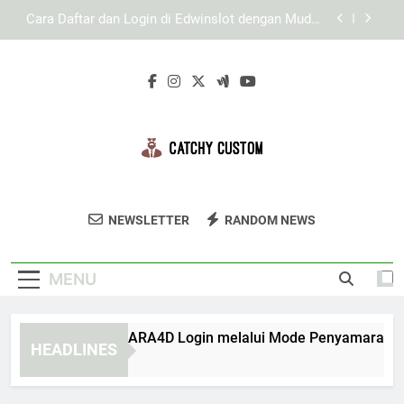
Skip
EDWINSLOT Login dan Pentingnya Navigasi
to
Sederhana bagi Pengguna
content
Login Edwinslot Alternatif untuk Akses Lebih
Lancar dan Aman
Cara Membuka TIARA4D Login melalui Mode
Penyamaran
Cara Daftar dan Login di Edwinslot dengan Mudah
untuk Pengguna Baru
EDWINSLOT Login dan Pentingnya Navigasi
Sederhana bagi Pengguna
Catchy Custom
Dapatkan T-Shirt Dan Merchandise Unik
Login Edwinslot Alternatif untuk Akses Lebih
NEWSLETTER
RANDOM NEWS
Lancar dan Aman
Dengan Desain Kustom Dari Catchy
Custom.
MENU
ara Membuka TIARA4D Login melalui Mode Penyamaran
HEADLINES
Weeks Ago