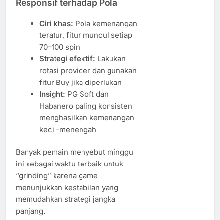
Responsif terhadap Pola
Ciri khas:
Pola kemenangan
teratur, fitur muncul setiap
70–100 spin
Strategi efektif:
Lakukan
rotasi provider dan gunakan
fitur Buy jika diperlukan
Insight:
PG Soft dan
Habanero paling konsisten
menghasilkan kemenangan
kecil-menengah
Banyak pemain menyebut minggu
ini sebagai waktu terbaik untuk
“grinding” karena game
menunjukkan kestabilan yang
memudahkan strategi jangka
panjang.