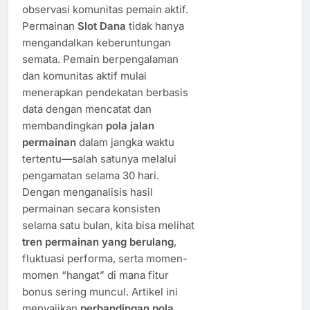
observasi komunitas pemain aktif.
Permainan
Slot Dana
tidak hanya
mengandalkan keberuntungan
semata. Pemain berpengalaman
dan komunitas aktif mulai
menerapkan pendekatan berbasis
data dengan mencatat dan
membandingkan
pola jalan
permainan
dalam jangka waktu
tertentu—salah satunya melalui
pengamatan selama 30 hari.
Dengan menganalisis hasil
permainan secara konsisten
selama satu bulan, kita bisa melihat
tren permainan yang berulang
,
fluktuasi performa, serta momen-
momen “hangat” di mana fitur
bonus sering muncul. Artikel ini
menyajikan
perbandingan pola