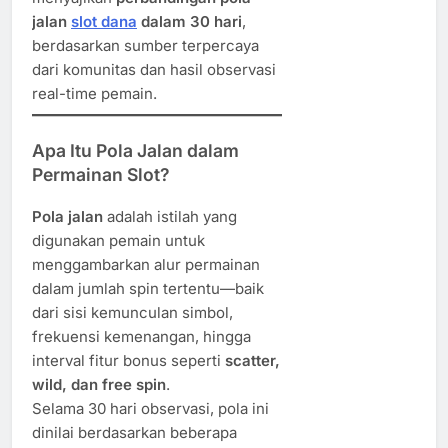
jalan
slot dana
dalam 30 hari
,
berdasarkan sumber terpercaya
dari komunitas dan hasil observasi
real-time pemain.
Apa Itu Pola Jalan dalam
Permainan Slot?
Pola jalan
adalah istilah yang
digunakan pemain untuk
menggambarkan alur permainan
dalam jumlah spin tertentu—baik
dari sisi kemunculan simbol,
frekuensi kemenangan, hingga
interval fitur bonus seperti
scatter,
wild, dan free spin
.
Selama 30 hari observasi, pola ini
dinilai berdasarkan beberapa