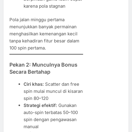
karena pola stagnan
Pola jalan minggu pertama
menunjukkan banyak permainan
menghasilkan kemenangan kecil
tanpa kehadiran fitur besar dalam
100 spin pertama.
Pekan 2: Munculnya Bonus
Secara Bertahap
Ciri khas:
Scatter dan free
spin mulai muncul di kisaran
spin 80–120
Strategi efektif:
Gunakan
auto-spin terbatas 50–100
spin dengan pengawasan
manual