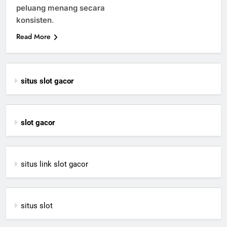
peluang menang secara
konsisten
.
Read More
situs slot gacor
slot gacor
situs link slot gacor
situs slot