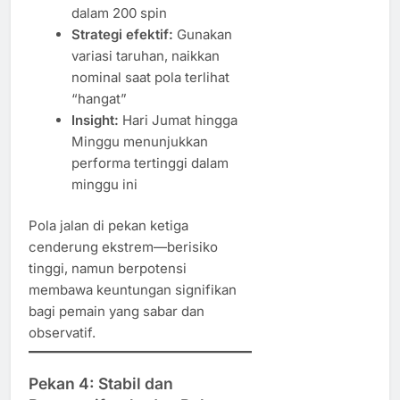
dalam 200 spin
Strategi efektif:
Gunakan
variasi taruhan, naikkan
nominal saat pola terlihat
“hangat”
Insight:
Hari Jumat hingga
Minggu menunjukkan
performa tertinggi dalam
minggu ini
Pola jalan di pekan ketiga
cenderung ekstrem—berisiko
tinggi, namun berpotensi
membawa keuntungan signifikan
bagi pemain yang sabar dan
observatif.
Pekan 4: Stabil dan