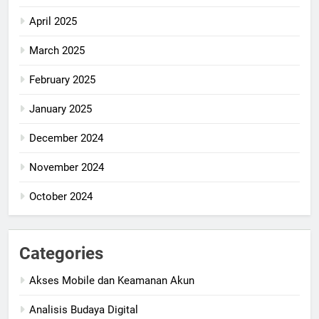
April 2025
March 2025
February 2025
January 2025
December 2024
November 2024
October 2024
Categories
Akses Mobile dan Keamanan Akun
Analisis Budaya Digital