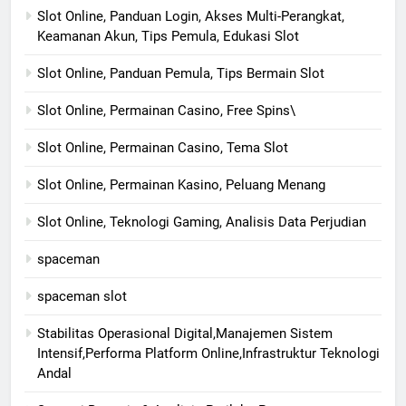
Slot Online, Panduan Login, Akses Multi-Perangkat,
Keamanan Akun, Tips Pemula, Edukasi Slot
Slot Online, Panduan Pemula, Tips Bermain Slot
Slot Online, Permainan Casino, Free Spins\
Slot Online, Permainan Casino, Tema Slot
Slot Online, Permainan Kasino, Peluang Menang
Slot Online, Teknologi Gaming, Analisis Data Perjudian
spaceman
spaceman slot
Stabilitas Operasional Digital,Manajemen Sistem
Intensif,Performa Platform Online,Infrastruktur Teknologi
Andal