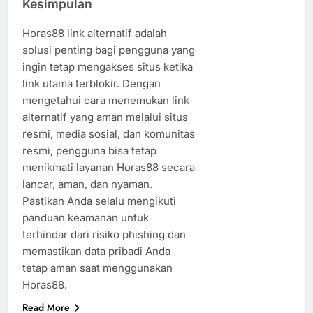
Kesimpulan
Horas88 link alternatif adalah
solusi penting bagi pengguna yang
ingin tetap mengakses situs ketika
link utama terblokir. Dengan
mengetahui cara menemukan link
alternatif yang aman melalui situs
resmi, media sosial, dan komunitas
resmi, pengguna bisa tetap
menikmati layanan Horas88 secara
lancar, aman, dan nyaman.
Pastikan Anda selalu mengikuti
panduan keamanan untuk
terhindar dari risiko phishing dan
memastikan data pribadi Anda
tetap aman saat menggunakan
Horas88.
Read More