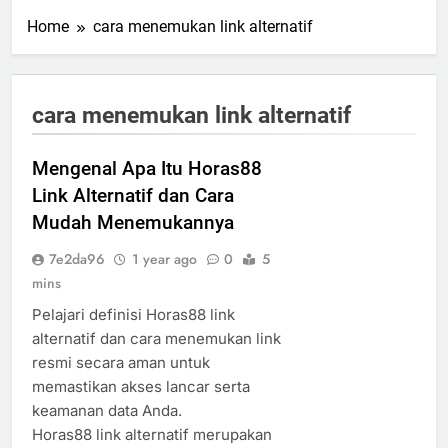
Home
cara menemukan link alternatif
cara menemukan link alternatif
Mengenal Apa Itu Horas88
Link Alternatif dan Cara
Mudah Menemukannya
7e2da96
1 year ago
0
5
mins
Pelajari definisi Horas88 link
alternatif dan cara menemukan link
resmi secara aman untuk
memastikan akses lancar serta
keamanan data Anda.
Horas88 link alternatif merupakan