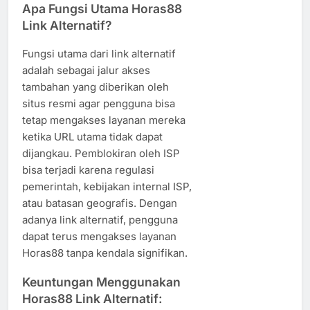
Apa Fungsi Utama Horas88
Link Alternatif?
Fungsi utama dari link alternatif
adalah sebagai jalur akses
tambahan yang diberikan oleh
situs resmi agar pengguna bisa
tetap mengakses layanan mereka
ketika URL utama tidak dapat
dijangkau. Pemblokiran oleh ISP
bisa terjadi karena regulasi
pemerintah, kebijakan internal ISP,
atau batasan geografis. Dengan
adanya link alternatif, pengguna
dapat terus mengakses layanan
Horas88 tanpa kendala signifikan.
Keuntungan Menggunakan
Horas88 Link Alternatif: