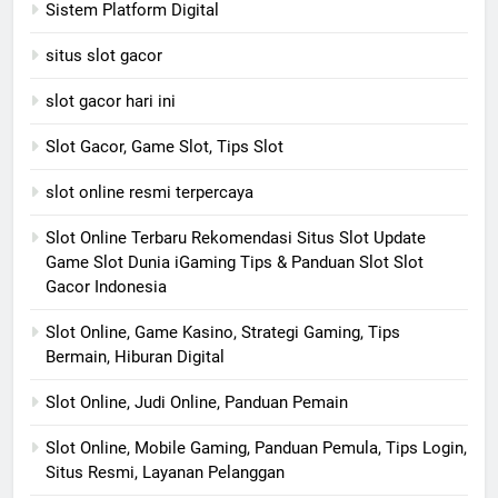
Sistem Platform Digital
situs slot gacor
slot gacor hari ini
Slot Gacor, Game Slot, Tips Slot
slot online resmi terpercaya
Slot Online Terbaru Rekomendasi Situs Slot Update
Game Slot Dunia iGaming Tips & Panduan Slot Slot
Gacor Indonesia
Slot Online, Game Kasino, Strategi Gaming, Tips
Bermain, Hiburan Digital
Slot Online, Judi Online, Panduan Pemain
Slot Online, Mobile Gaming, Panduan Pemula, Tips Login,
Situs Resmi, Layanan Pelanggan