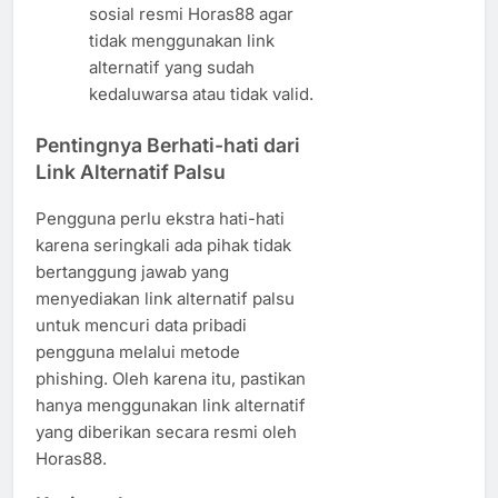
sosial resmi Horas88 agar
tidak menggunakan link
alternatif yang sudah
kedaluwarsa atau tidak valid.
Pentingnya Berhati-hati dari
Link Alternatif Palsu
Pengguna perlu ekstra hati-hati
karena seringkali ada pihak tidak
bertanggung jawab yang
menyediakan link alternatif palsu
untuk mencuri data pribadi
pengguna melalui metode
phishing. Oleh karena itu, pastikan
hanya menggunakan link alternatif
yang diberikan secara resmi oleh
Horas88.