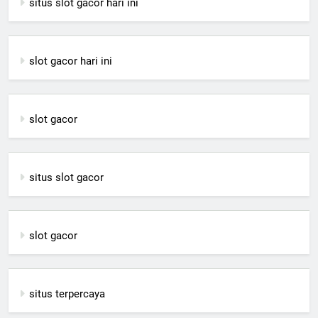
situs slot gacor hari ini
slot gacor hari ini
slot gacor
situs slot gacor
slot gacor
situs terpercaya