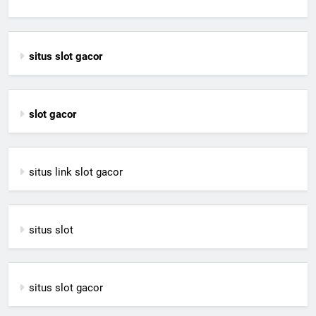
situs slot gacor
slot gacor
situs link slot gacor
situs slot
situs slot gacor