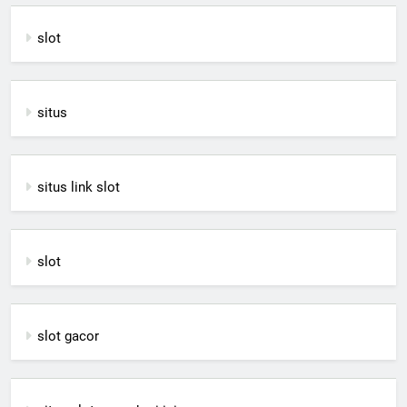
slot
situs
situs link slot
slot
slot gacor