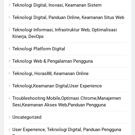
Teknologi Digital, Inovasi, Keamanan Sistem
Teknologi Digital, Panduan Online, Keamanan Situs Web
Teknologi Informasi, Infrastruktur Web, Optimalisasi
Kinerja, DevOps
Teknologi Platform Digital
Teknologi Web & Pengalaman Pengguna
Teknologi, Horas88, Keamanan Online
Teknologi,Keamanan Digital,User Experience
Troubleshooting Mobile,Optimasi Chrome,Manajemen
Sesi,Keamanan Akses Web,Panduan Pengguna
Uncategorized
User Experience, Teknologi Digital, Panduan Pengguna