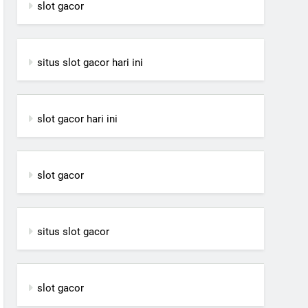
slot gacor
situs slot gacor hari ini
slot gacor hari ini
slot gacor
situs slot gacor
slot gacor