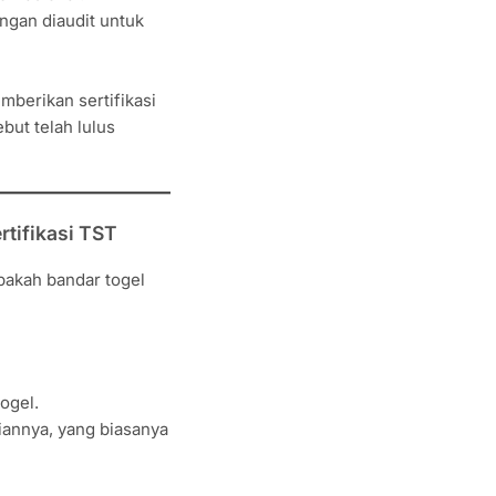
gan diaudit untuk
mberikan sertifikasi
ut telah lulus
tifikasi TST
pakah bandar togel
ogel.
liannya, yang biasanya