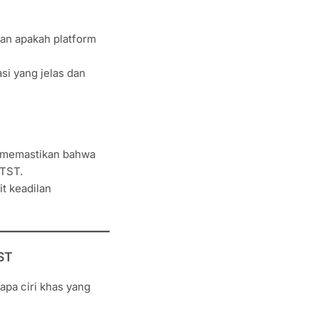
an apakah platform
i yang jelas dan
uk memastikan bahwa
 TST.
it keadilan
TST
apa ciri khas yang