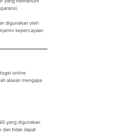
tor yang memenuhi
sparansi.
dan digunakan oleh
enjamin kepercayaan
togel online
alah alasan mengapa
NG yang digunakan
 dan tidak dapat