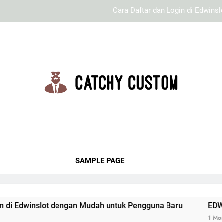
Cara Daftar dan Login di Edwin
EDWINSLOT Login dan Pentingn
Login Edwinslot Alterna
Cara Membuka TIA
Cara Daftar dan Login di Edwin
EDWINSLOT Login dan Pentingn
chy Custom
T-Shirt Dan Merchandise Unik Dengan Desain Kustom Dari Cat
Login Edwinslot Alterna
SAMPLE PAGE
slot dengan Mudah untuk Pengguna Baru
EDWINSLOT Logi
1 Month Ago