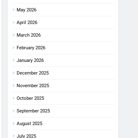
May 2026
April 2026
March 2026
February 2026
January 2026
December 2025
November 2025
October 2025
September 2025
August 2025
July 2025