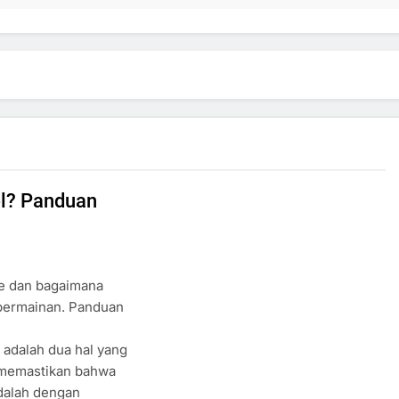
gel? Panduan
ine dan bagaimana
permainan. Panduan
i adalah dua hal yang
k memastikan bahwa
dalah dengan