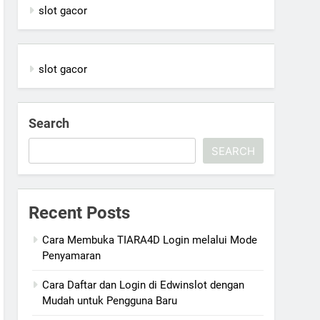
slot gacor
slot gacor
Search
SEARCH
Recent Posts
Cara Membuka TIARA4D Login melalui Mode
Penyamaran
Cara Daftar dan Login di Edwinslot dengan
Mudah untuk Pengguna Baru