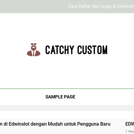
Cara Daftar dan Login di Edwin
EDWINSLOT Login dan Pentingn
Login Edwinslot Alterna
Cara Membuka TIA
Cara Daftar dan Login di Edwin
EDWINSLOT Login dan Pentingn
chy Custom
T-Shirt Dan Merchandise Unik Dengan Desain Kustom Dari Cat
Login Edwinslot Alterna
SAMPLE PAGE
slot dengan Mudah untuk Pengguna Baru
EDWINSLOT Logi
1 Month Ago