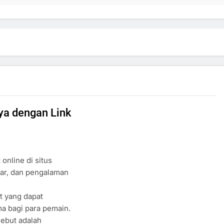
aya dengan Link
online di situs
ar, dan pengalaman
t yang dapat
ma bagi para pemain.
sebut adalah