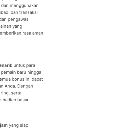
ni dan menggunakan
ibadi dan transaksi
adan pengawas
ainan yang
 memberikan rasa aman
enarik
untuk para
 pemain baru hingga
emua bonus ini dapat
an Anda. Dengan
ring, serta
 hadiah besar.
 jam
yang siap