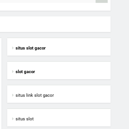
situs slot gacor
slot gacor
situs link slot gacor
situs slot