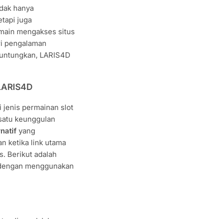
idak hanya
tapi juga
ain mengakses situs
ri pengalaman
guntungkan, LARIS4D
 LARIS4D
 jenis permainan slot
satu keunggulan
rnatif
yang
 ketika link utama
. Berikut adalah
n dengan menggunakan