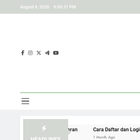
Skip
August 6, 2026
9:00:32 PM
to
content
Cat
Dapatkan 
alui Mode Penyamaran
Cara Daftar dan Login di Edwin
1 Month Ago
HEADLINES