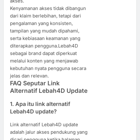
akses.
Kenyamanan akses tidak dibangun
dari klaim berlebihan, tetapi dari
pengalaman yang konsisten,
tampilan yang mudah dipahami,
serta kebiasaan keamanan yang
diterapkan pengguna.Lebah4D
sebagai brand dapat diperkuat
melalui konten yang menjawab
kebutuhan nyata pengguna secara
jelas dan relevan.
FAQ Seputar Link
Alternatif Lebah4D Update
1. Apa itu link alternatif
Lebah4D update?
Link alternatif Lebah4D update
adalah jalur akses pendukung yang
dicari pengguna ketika halaman