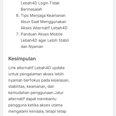
Lebah4D Login Tidak
Bermasalah
Tips Menjaga Keamanan
Akun Saat Menggunakan
Akses Alternatif Lebah4D
Panduan Akses Mobile
Lebah4D agar Lebih Stabil
dan Nyaman
Kesimpulan
Link alternatif Lebah4D update
untuk pengalaman akses lebih
nyaman berfokus pada kejelasan,
stabilitas, keamanan, dan
kemudahan penggunaan.Jalur
alternatif dapat membantu
pengguna ketika akses utama
mengalami kendala, tetapi tetap