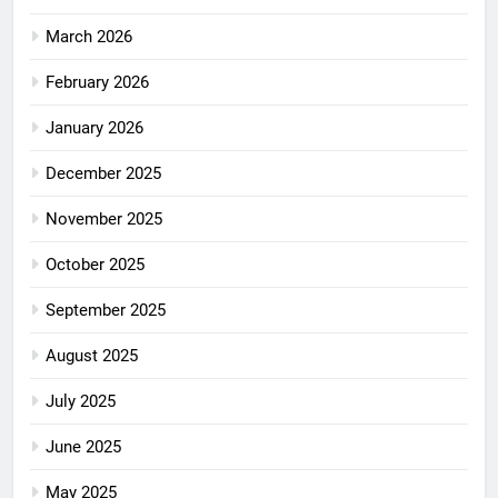
March 2026
February 2026
January 2026
December 2025
November 2025
October 2025
September 2025
August 2025
July 2025
June 2025
May 2025