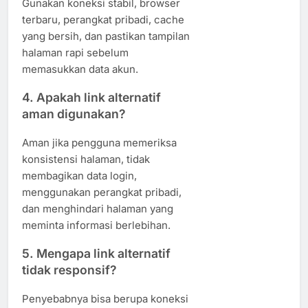
Gunakan koneksi stabil, browser
terbaru, perangkat pribadi, cache
yang bersih, dan pastikan tampilan
halaman rapi sebelum
memasukkan data akun.
4. Apakah link alternatif
aman digunakan?
Aman jika pengguna memeriksa
konsistensi halaman, tidak
membagikan data login,
menggunakan perangkat pribadi,
dan menghindari halaman yang
meminta informasi berlebihan.
5. Mengapa link alternatif
tidak responsif?
Penyebabnya bisa berupa koneksi