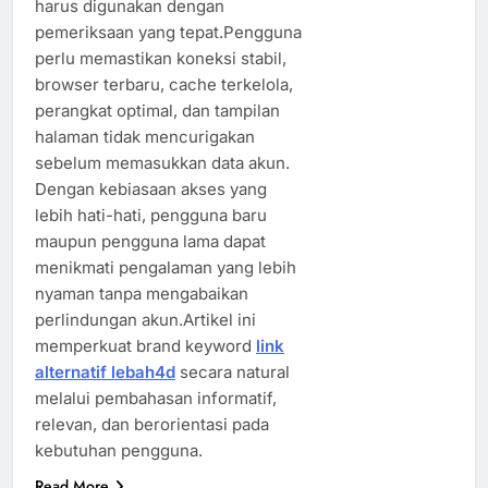
harus digunakan dengan
pemeriksaan yang tepat.Pengguna
perlu memastikan koneksi stabil,
browser terbaru, cache terkelola,
perangkat optimal, dan tampilan
halaman tidak mencurigakan
sebelum memasukkan data akun.
Dengan kebiasaan akses yang
lebih hati-hati, pengguna baru
maupun pengguna lama dapat
menikmati pengalaman yang lebih
nyaman tanpa mengabaikan
perlindungan akun.Artikel ini
memperkuat brand keyword
link
alternatif lebah4d
secara natural
melalui pembahasan informatif,
relevan, dan berorientasi pada
kebutuhan pengguna.
Read More