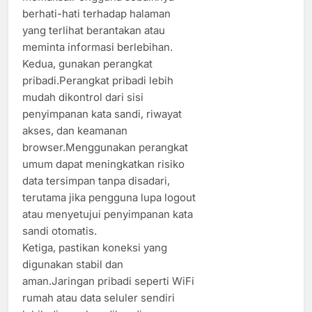
berhati-hati terhadap halaman
yang terlihat berantakan atau
meminta informasi berlebihan.
Kedua, gunakan perangkat
pribadi.Perangkat pribadi lebih
mudah dikontrol dari sisi
penyimpanan kata sandi, riwayat
akses, dan keamanan
browser.Menggunakan perangkat
umum dapat meningkatkan risiko
data tersimpan tanpa disadari,
terutama jika pengguna lupa logout
atau menyetujui penyimpanan kata
sandi otomatis.
Ketiga, pastikan koneksi yang
digunakan stabil dan
aman.Jaringan pribadi seperti WiFi
rumah atau data seluler sendiri