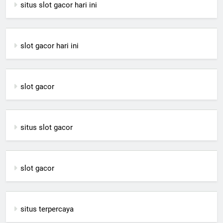
situs slot gacor hari ini
slot gacor hari ini
slot gacor
situs slot gacor
slot gacor
situs terpercaya