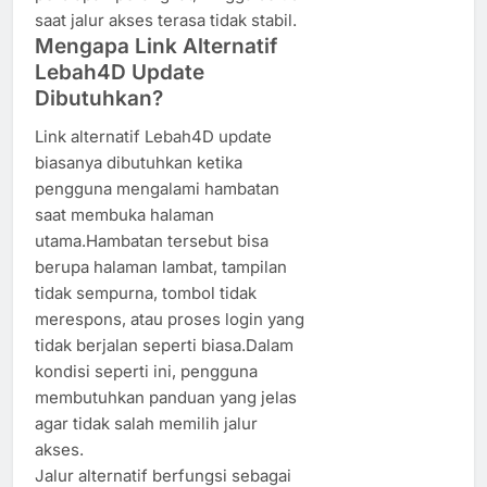
saat jalur akses terasa tidak stabil.
Mengapa Link Alternatif
Lebah4D Update
Dibutuhkan?
Link alternatif Lebah4D update
biasanya dibutuhkan ketika
pengguna mengalami hambatan
saat membuka halaman
utama.Hambatan tersebut bisa
berupa halaman lambat, tampilan
tidak sempurna, tombol tidak
merespons, atau proses login yang
tidak berjalan seperti biasa.Dalam
kondisi seperti ini, pengguna
membutuhkan panduan yang jelas
agar tidak salah memilih jalur
akses.
Jalur alternatif berfungsi sebagai