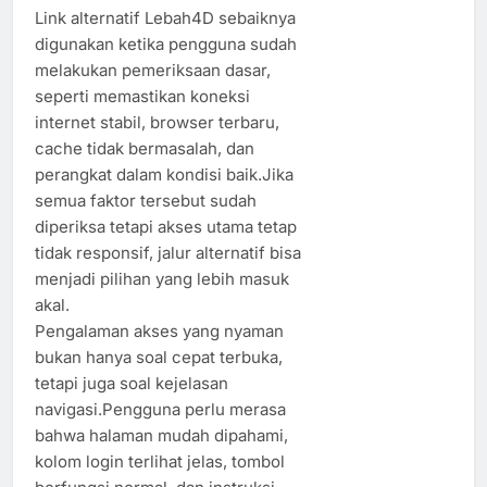
Link alternatif Lebah4D sebaiknya
digunakan ketika pengguna sudah
melakukan pemeriksaan dasar,
seperti memastikan koneksi
internet stabil, browser terbaru,
cache tidak bermasalah, dan
perangkat dalam kondisi baik.Jika
semua faktor tersebut sudah
diperiksa tetapi akses utama tetap
tidak responsif, jalur alternatif bisa
menjadi pilihan yang lebih masuk
akal.
Pengalaman akses yang nyaman
bukan hanya soal cepat terbuka,
tetapi juga soal kejelasan
navigasi.Pengguna perlu merasa
bahwa halaman mudah dipahami,
kolom login terlihat jelas, tombol