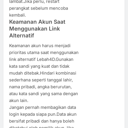
lambat.Jika perlu, restart
perangkat sebelum mencoba
kembali.
Keamanan Akun Saat
Menggunakan Link
Alternatif
Keamanan akun harus menjadi
prioritas utama saat menggunakan
link alternatif Lebah4D.Gunakan
kata sandi yang kuat dan tidak
mudah ditebak.Hindari kombinasi
sederhana seperti tanggal lahir,
nama pribadi, angka berurutan,
atau kata sandi yang sama dengan
akun lain.
Jangan pernah membagikan data
login kepada siapa pun.Data akun
bersifat pribadi dan hanya boleh
diketahui oleh pemilik akun.Jika