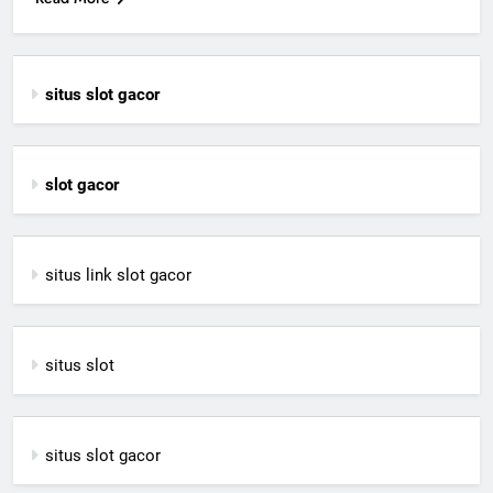
situs slot gacor
slot gacor
situs link slot gacor
situs slot
situs slot gacor