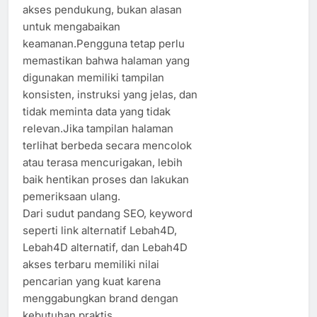
akses pendukung, bukan alasan
untuk mengabaikan
keamanan.Pengguna tetap perlu
memastikan bahwa halaman yang
digunakan memiliki tampilan
konsisten, instruksi yang jelas, dan
tidak meminta data yang tidak
relevan.Jika tampilan halaman
terlihat berbeda secara mencolok
atau terasa mencurigakan, lebih
baik hentikan proses dan lakukan
pemeriksaan ulang.
Dari sudut pandang SEO, keyword
seperti link alternatif Lebah4D,
Lebah4D alternatif, dan Lebah4D
akses terbaru memiliki nilai
pencarian yang kuat karena
menggabungkan brand dengan
kebutuhan praktis