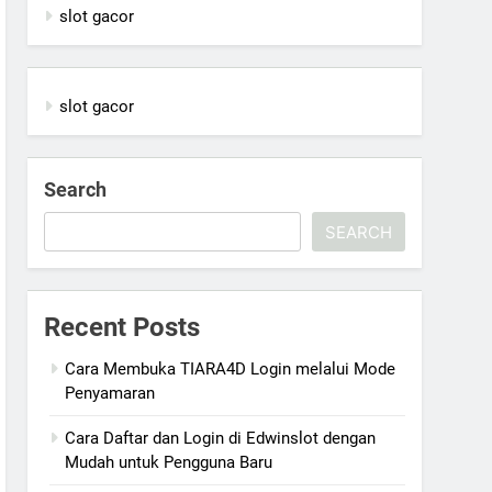
slot gacor
slot gacor
Search
SEARCH
Recent Posts
Cara Membuka TIARA4D Login melalui Mode
Penyamaran
Cara Daftar dan Login di Edwinslot dengan
Mudah untuk Pengguna Baru