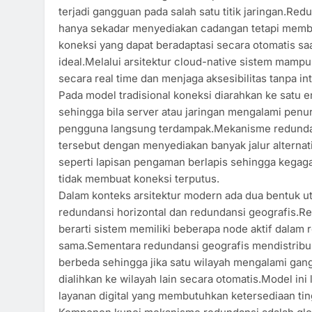
terjadi gangguan pada salah satu titik jaringan.Redu
hanya sekadar menyediakan cadangan tetapi memb
koneksi yang dapat beradaptasi secara otomatis saa
ideal.Melalui arsitektur cloud-native sistem mampu 
secara real time dan menjaga aksesibilitas tanpa int
Pada model tradisional koneksi diarahkan ke satu e
sehingga bila server atau jaringan mengalami penu
pengguna langsung terdampak.Mekanisme redunda
tersebut dengan menyediakan banyak jalur alternat
seperti lapisan pengaman berlapis sehingga kegag
tidak membuat koneksi terputus.
Dalam konteks arsitektur modern ada dua bentuk u
redundansi horizontal dan redundansi geografis.Re
berarti sistem memiliki beberapa node aktif dalam 
sama.Sementara redundansi geografis mendistribu
berbeda sehingga jika satu wilayah mengalami gan
dialihkan ke wilayah lain secara otomatis.Model ini
layanan digital yang membutuhkan ketersediaan tin