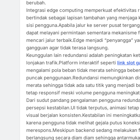
berubah.
Integrasi edge computing memperkuat efektivitas
bertindak sebagai lapisan tambahan yang menjaga k
sisi pengguna.Apabila jalur ke server pusat tergan
dapat melayani permintaan sementara mekanisme fa
mencari jalur terbaik.Edge menjadi “penyangga” 
gangguan agar tidak terasa langsung.
Keunggulan lain redundansi adalah peningkatan ke
lonjakan trafik.Platform interaktif seperti
link slot 
mengalami pola beban tidak merata sehingga bebe
puncak penggunaan.Redundansi memungkinkan dist
merata sehingga tidak ada satu titik yang menjadi 
tetap responsif meski volume pengguna meningkat
Dari sudut pandang pengalaman pengguna redunda
persepsi kestabilan.UI tidak terputus, animasi tetap 
visual berjalan konsisten.Kestabilan ini meningkat
karena pengguna tidak melihat gejala putus koneksi
merespons.Meskipun backend sedang melakukan fa
berlangsung secara diam diam sehingga antarmuka