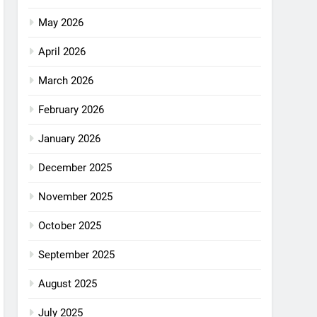
May 2026
April 2026
March 2026
February 2026
January 2026
December 2025
November 2025
October 2025
September 2025
August 2025
July 2025