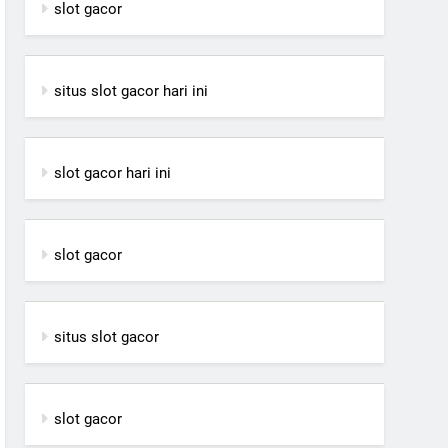
slot gacor
situs slot gacor hari ini
slot gacor hari ini
slot gacor
situs slot gacor
slot gacor