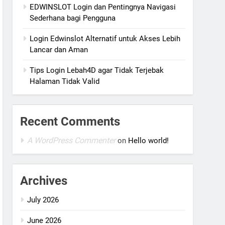
EDWINSLOT Login dan Pentingnya Navigasi
Sederhana bagi Pengguna
Login Edwinslot Alternatif untuk Akses Lebih
Lancar dan Aman
Tips Login Lebah4D agar Tidak Terjebak
Halaman Tidak Valid
Recent Comments
A WordPress Commenter
on
Hello world!
Archives
July 2026
June 2026