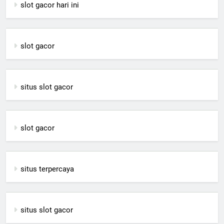
slot gacor hari ini
slot gacor
situs slot gacor
slot gacor
situs terpercaya
situs slot gacor