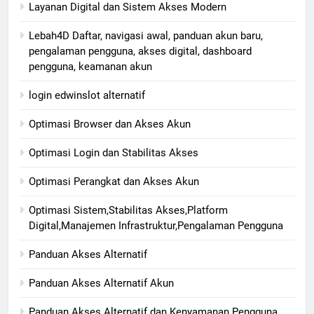
Layanan Digital dan Sistem Akses Modern
Lebah4D Daftar, navigasi awal, panduan akun baru,
pengalaman pengguna, akses digital, dashboard
pengguna, keamanan akun
login edwinslot alternatif
Optimasi Browser dan Akses Akun
Optimasi Login dan Stabilitas Akses
Optimasi Perangkat dan Akses Akun
Optimasi Sistem,Stabilitas Akses,Platform
Digital,Manajemen Infrastruktur,Pengalaman Pengguna
Panduan Akses Alternatif
Panduan Akses Alternatif Akun
Panduan Akses Alternatif dan Kenyamanan Pengguna