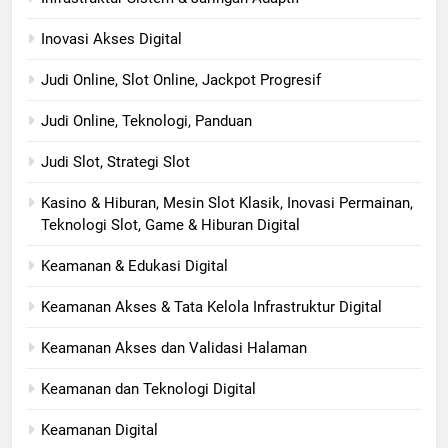
Inovasi Akses Digital
Judi Online, Slot Online, Jackpot Progresif
Judi Online, Teknologi, Panduan
Judi Slot, Strategi Slot
Kasino & Hiburan, Mesin Slot Klasik, Inovasi Permainan,
Teknologi Slot, Game & Hiburan Digital
Keamanan & Edukasi Digital
Keamanan Akses & Tata Kelola Infrastruktur Digital
Keamanan Akses dan Validasi Halaman
Keamanan dan Teknologi Digital
Keamanan Digital