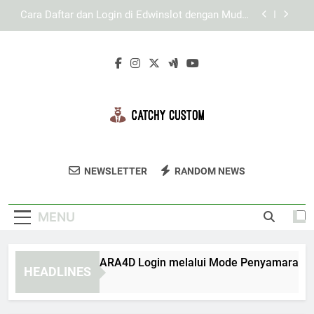
Skip
EDWINSLOT Login dan Pentingnya Navigasi
to
Sederhana bagi Pengguna
content
Login Edwinslot Alternatif untuk Akses Lebih
Lancar dan Aman
Cara Membuka TIARA4D Login melalui Mode
Penyamaran
Cara Daftar dan Login di Edwinslot dengan Mudah
untuk Pengguna Baru
EDWINSLOT Login dan Pentingnya Navigasi
Sederhana bagi Pengguna
Catchy Custom
Dapatkan T-Shirt Dan Merchandise Unik
Login Edwinslot Alternatif untuk Akses Lebih
NEWSLETTER
RANDOM NEWS
Lancar dan Aman
Dengan Desain Kustom Dari Catchy
Custom.
MENU
ara Membuka TIARA4D Login melalui Mode Penyamaran
HEADLINES
Weeks Ago