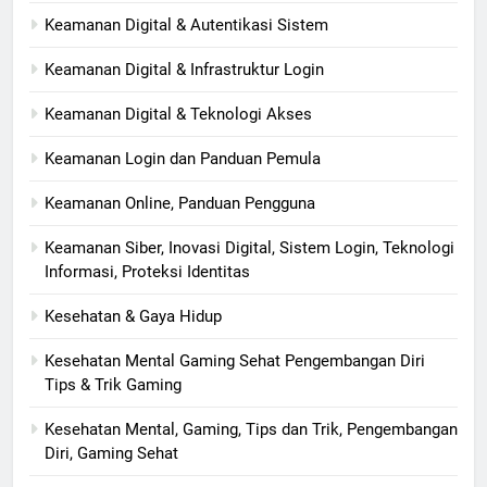
Keamanan Digital & Autentikasi Sistem
Keamanan Digital & Infrastruktur Login
Keamanan Digital & Teknologi Akses
Keamanan Login dan Panduan Pemula
Keamanan Online, Panduan Pengguna
Keamanan Siber, Inovasi Digital, Sistem Login, Teknologi
Informasi, Proteksi Identitas
Kesehatan & Gaya Hidup
Kesehatan Mental Gaming Sehat Pengembangan Diri
Tips & Trik Gaming
Kesehatan Mental, Gaming, Tips dan Trik, Pengembangan
Diri, Gaming Sehat