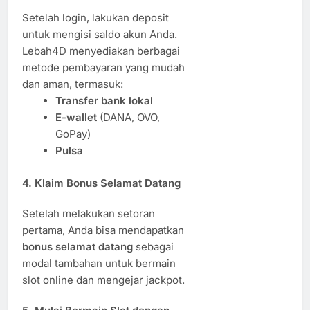
Setelah login, lakukan deposit
untuk mengisi saldo akun Anda.
Lebah4D menyediakan berbagai
metode pembayaran yang mudah
dan aman, termasuk:
Transfer bank lokal
E-wallet
(DANA, OVO,
GoPay)
Pulsa
4. Klaim Bonus Selamat Datang
Setelah melakukan setoran
pertama, Anda bisa mendapatkan
bonus selamat datang
sebagai
modal tambahan untuk bermain
slot online dan mengejar jackpot.