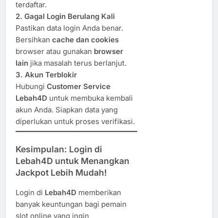
terdaftar.
2. Gagal Login Berulang Kali
Pastikan data login Anda benar.
Bersihkan
cache dan cookies
browser atau gunakan
browser
lain
jika masalah terus berlanjut.
3. Akun Terblokir
Hubungi
Customer Service
Lebah4D
untuk membuka kembali
akun Anda. Siapkan data yang
diperlukan untuk proses verifikasi.
Kesimpulan: Login di
Lebah4D untuk Menangkan
Jackpot Lebih Mudah!
Login di
Lebah4D
memberikan
banyak keuntungan bagi pemain
slot online yang ingin