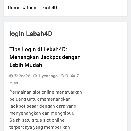
Home
login Lebah4D
login Lebah4D
Tips Login di Lebah4D:
Menangkan Jackpot dengan
Lebih Mudah
7e2da96
1 year ago
0
7
mins
Permainan slot online menawarkan
peluang untuk memenangkan
jackpot besar
dengan cara yang
menyenangkan dan menghibur.
Salah satu situs slot online
terpercaya yang memberikan