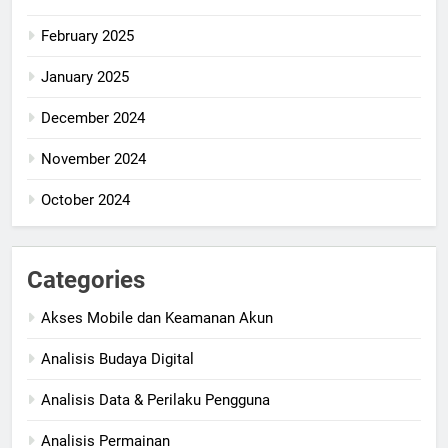
February 2025
January 2025
December 2024
November 2024
October 2024
Categories
Akses Mobile dan Keamanan Akun
Analisis Budaya Digital
Analisis Data & Perilaku Pengguna
Analisis Permainan​