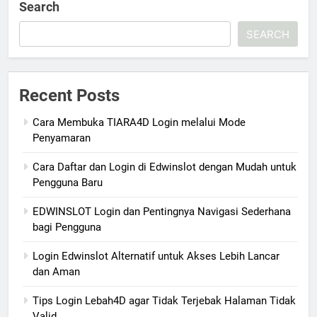
Search
SEARCH
Recent Posts
Cara Membuka TIARA4D Login melalui Mode
Penyamaran
Cara Daftar dan Login di Edwinslot dengan Mudah untuk
Pengguna Baru
EDWINSLOT Login dan Pentingnya Navigasi Sederhana
bagi Pengguna
Login Edwinslot Alternatif untuk Akses Lebih Lancar
dan Aman
Tips Login Lebah4D agar Tidak Terjebak Halaman Tidak
Valid