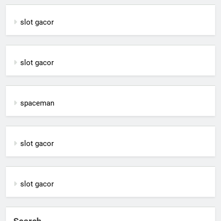
slot gacor
slot gacor
spaceman
slot gacor
slot gacor