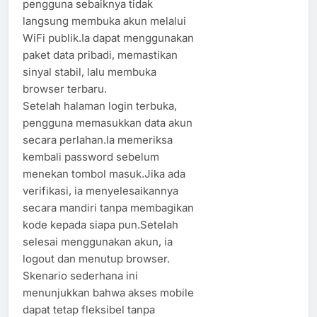
pengguna sebaiknya tidak
langsung membuka akun melalui
WiFi publik.Ia dapat menggunakan
paket data pribadi, memastikan
sinyal stabil, lalu membuka
browser terbaru.
Setelah halaman login terbuka,
pengguna memasukkan data akun
secara perlahan.Ia memeriksa
kembali password sebelum
menekan tombol masuk.Jika ada
verifikasi, ia menyelesaikannya
secara mandiri tanpa membagikan
kode kepada siapa pun.Setelah
selesai menggunakan akun, ia
logout dan menutup browser.
Skenario sederhana ini
menunjukkan bahwa akses mobile
dapat tetap fleksibel tanpa