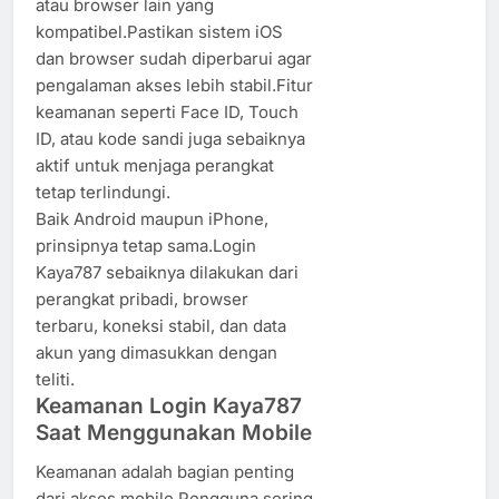
atau browser lain yang
kompatibel.Pastikan sistem iOS
dan browser sudah diperbarui agar
pengalaman akses lebih stabil.Fitur
keamanan seperti Face ID, Touch
ID, atau kode sandi juga sebaiknya
aktif untuk menjaga perangkat
tetap terlindungi.
Baik Android maupun iPhone,
prinsipnya tetap sama.Login
Kaya787 sebaiknya dilakukan dari
perangkat pribadi, browser
terbaru, koneksi stabil, dan data
akun yang dimasukkan dengan
teliti.
Keamanan Login Kaya787
Saat Menggunakan Mobile
Keamanan adalah bagian penting
dari akses mobile.Pengguna sering