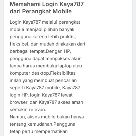
Memahami Login Kaya787
dari Perangkat Mobile
Login Kaya787 melalui perangkat
mobile menjadi pilihan banyak
pengguna karena lebih praktis,
fleksibel, dan mudah dilakukan dari
berbagai tempat.Dengan HP,
pengguna dapat mengakses akun
tanpa harus membuka laptop atau
komputer desktop.Fleksibilitas
inilah yang membuat pencarian
seperti Kaya787 mobile, Kaya787
login HP, login Kaya787 lewat
browser, dan Kaya787 akses aman
semakin relevan.
Namun, akses mobile bukan hanya
tentang kemudahan.Pengguna
tetap perlu memperhatikan