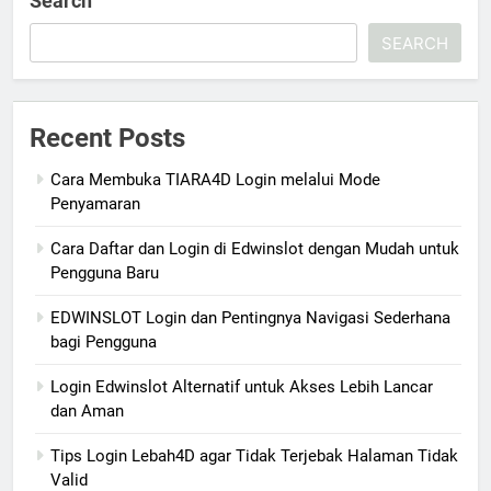
Search
SEARCH
Recent Posts
Cara Membuka TIARA4D Login melalui Mode
Penyamaran
Cara Daftar dan Login di Edwinslot dengan Mudah untuk
Pengguna Baru
EDWINSLOT Login dan Pentingnya Navigasi Sederhana
bagi Pengguna
Login Edwinslot Alternatif untuk Akses Lebih Lancar
dan Aman
Tips Login Lebah4D agar Tidak Terjebak Halaman Tidak
Valid