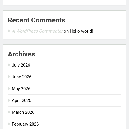
Recent Comments
A WordPress Commenter
on
Hello world!
Archives
July 2026
June 2026
May 2026
April 2026
March 2026
February 2026