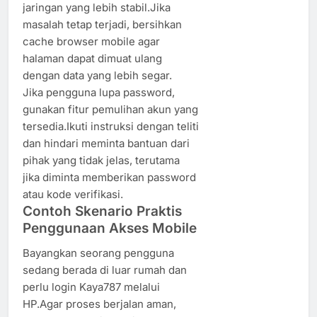
jaringan yang lebih stabil.Jika
masalah tetap terjadi, bersihkan
cache browser mobile agar
halaman dapat dimuat ulang
dengan data yang lebih segar.
Jika pengguna lupa password,
gunakan fitur pemulihan akun yang
tersedia.Ikuti instruksi dengan teliti
dan hindari meminta bantuan dari
pihak yang tidak jelas, terutama
jika diminta memberikan password
atau kode verifikasi.
Contoh Skenario Praktis
Penggunaan Akses Mobile
Bayangkan seorang pengguna
sedang berada di luar rumah dan
perlu login Kaya787 melalui
HP.Agar proses berjalan aman,