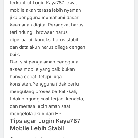
terkontrol.Login Kaya787 lewat
mobile akan terasa lebih nyaman
jika pengguna memahami dasar
keamanan digital.Perangkat harus
terlindungi, browser harus
diperbarui, koneksi harus stabil,
dan data akun harus dijaga dengan
baik.
Dari sisi pengalaman pengguna,
akses mobile yang baik bukan
hanya cepat, tetapi juga
konsisten.Pengguna tidak perlu
mengulang proses berkali-kali,
tidak bingung saat terjadi kendala,
dan merasa lebih aman saat
mengelola akun dari HP.
Tips agar Login Kaya787
Mobile Lebih Stabil