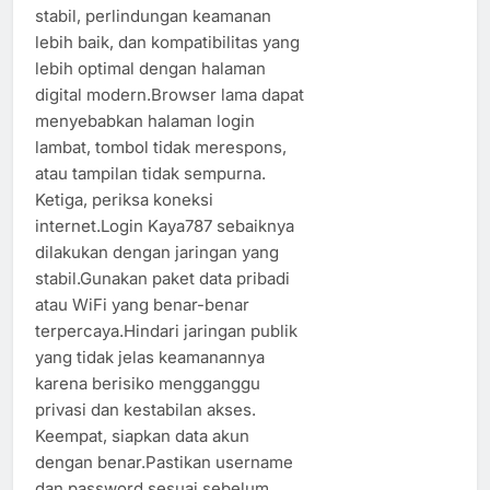
stabil, perlindungan keamanan
lebih baik, dan kompatibilitas yang
lebih optimal dengan halaman
digital modern.Browser lama dapat
menyebabkan halaman login
lambat, tombol tidak merespons,
atau tampilan tidak sempurna.
Ketiga, periksa koneksi
internet.Login Kaya787 sebaiknya
dilakukan dengan jaringan yang
stabil.Gunakan paket data pribadi
atau WiFi yang benar-benar
terpercaya.Hindari jaringan publik
yang tidak jelas keamanannya
karena berisiko mengganggu
privasi dan kestabilan akses.
Keempat, siapkan data akun
dengan benar.Pastikan username
dan password sesuai sebelum