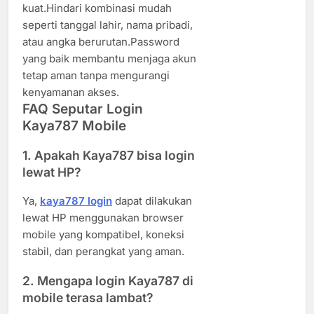
kuat.Hindari kombinasi mudah
seperti tanggal lahir, nama pribadi,
atau angka berurutan.Password
yang baik membantu menjaga akun
tetap aman tanpa mengurangi
kenyamanan akses.
FAQ Seputar Login
Kaya787 Mobile
1. Apakah Kaya787 bisa login
lewat HP?
Ya,
kaya787 login
dapat dilakukan
lewat HP menggunakan browser
mobile yang kompatibel, koneksi
stabil, dan perangkat yang aman.
2. Mengapa login Kaya787 di
mobile terasa lambat?