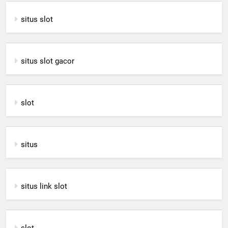
situs slot
situs slot gacor
slot
situs
situs link slot