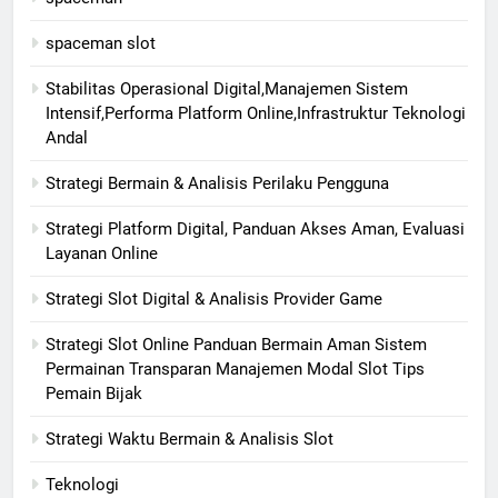
spaceman slot
Stabilitas Operasional Digital,Manajemen Sistem
Intensif,Performa Platform Online,Infrastruktur Teknologi
Andal
Strategi Bermain & Analisis Perilaku Pengguna
Strategi Platform Digital, Panduan Akses Aman, Evaluasi
Layanan Online
Strategi Slot Digital & Analisis Provider Game
Strategi Slot Online Panduan Bermain Aman Sistem
Permainan Transparan Manajemen Modal Slot Tips
Pemain Bijak
Strategi Waktu Bermain & Analisis Slot
Teknologi