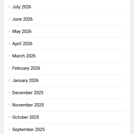
July 2026
June 2026
May 2026
April 2026
March 2026
February 2026
January 2026
December 2025
November 2025
October 2025
September 2025