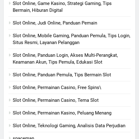
Slot Online, Game Kasino, Strategi Gaming, Tips
Bermain, Hiburan Digital
Slot Online, Judi Online, Panduan Pemain
Slot Online, Mobile Gaming, Panduan Pemula, Tips Login,
Situs Resmi, Layanan Pelanggan
Slot Online, Panduan Login, Akses Multi-Perangkat,
Keamanan Akun, Tips Pemula, Edukasi Slot
Slot Online, Panduan Pemula, Tips Bermain Slot
Slot Online, Permainan Casino, Free Spins\
Slot Online, Permainan Casino, Tema Slot
Slot Online, Permainan Kasino, Peluang Menang
Slot Online, Teknologi Gaming, Analisis Data Perjudian
spaceman