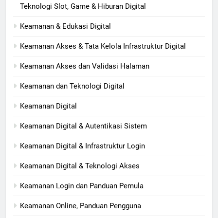
Teknologi Slot, Game & Hiburan Digital
Keamanan & Edukasi Digital
Keamanan Akses & Tata Kelola Infrastruktur Digital
Keamanan Akses dan Validasi Halaman
Keamanan dan Teknologi Digital
Keamanan Digital
Keamanan Digital & Autentikasi Sistem
Keamanan Digital & Infrastruktur Login
Keamanan Digital & Teknologi Akses
Keamanan Login dan Panduan Pemula
Keamanan Online, Panduan Pengguna