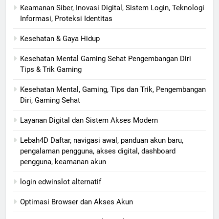
Keamanan Siber, Inovasi Digital, Sistem Login, Teknologi
Informasi, Proteksi Identitas
Kesehatan & Gaya Hidup
Kesehatan Mental Gaming Sehat Pengembangan Diri
Tips & Trik Gaming
Kesehatan Mental, Gaming, Tips dan Trik, Pengembangan
Diri, Gaming Sehat
Layanan Digital dan Sistem Akses Modern
Lebah4D Daftar, navigasi awal, panduan akun baru,
pengalaman pengguna, akses digital, dashboard
pengguna, keamanan akun
login edwinslot alternatif
Optimasi Browser dan Akses Akun