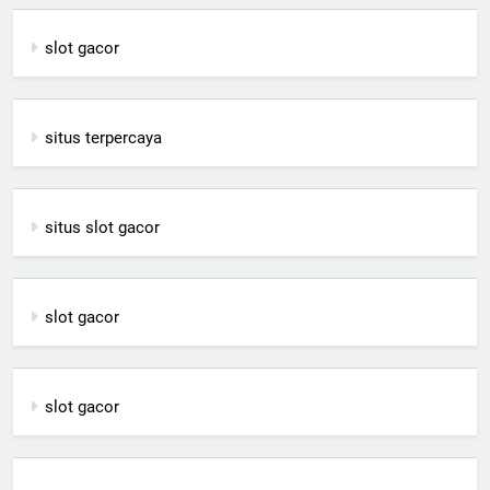
slot gacor
situs terpercaya
situs slot gacor
slot gacor
slot gacor