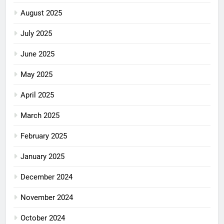
August 2025
July 2025
June 2025
May 2025
April 2025
March 2025
February 2025
January 2025
December 2024
November 2024
October 2024