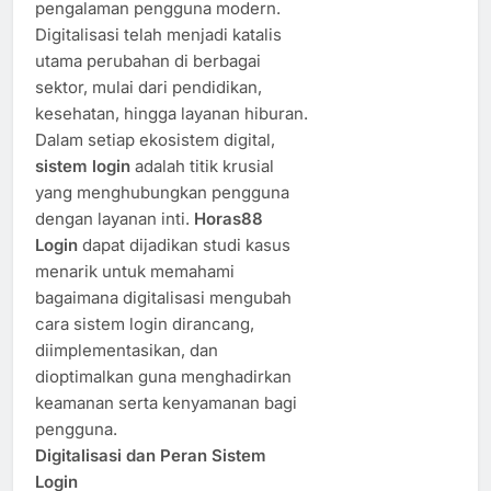
pengalaman pengguna modern.
Digitalisasi telah menjadi katalis
utama perubahan di berbagai
sektor, mulai dari pendidikan,
kesehatan, hingga layanan hiburan.
Dalam setiap ekosistem digital,
sistem login
adalah titik krusial
yang menghubungkan pengguna
dengan layanan inti.
Horas88
Login
dapat dijadikan studi kasus
menarik untuk memahami
bagaimana digitalisasi mengubah
cara sistem login dirancang,
diimplementasikan, dan
dioptimalkan guna menghadirkan
keamanan serta kenyamanan bagi
pengguna.
Digitalisasi dan Peran Sistem
Login