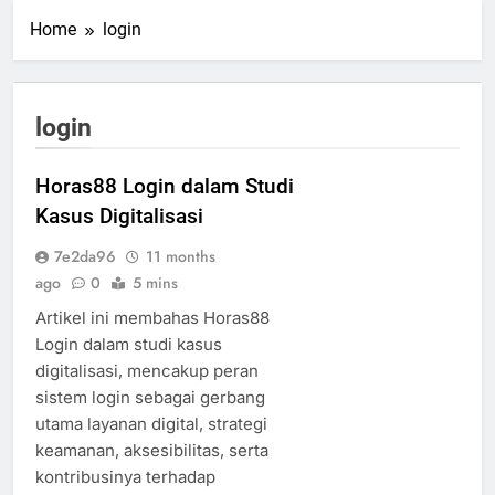
Home
login
login
Horas88 Login dalam Studi
Kasus Digitalisasi
7e2da96
11 months
ago
0
5 mins
Artikel ini membahas Horas88
Login dalam studi kasus
digitalisasi, mencakup peran
sistem login sebagai gerbang
utama layanan digital, strategi
keamanan, aksesibilitas, serta
kontribusinya terhadap