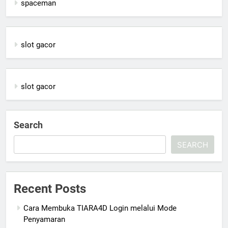
spaceman
slot gacor
slot gacor
Search
SEARCH
Recent Posts
Cara Membuka TIARA4D Login melalui Mode
Penyamaran