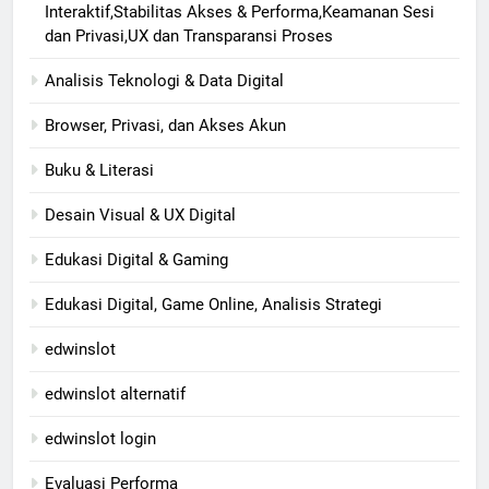
Interaktif,Stabilitas Akses & Performa,Keamanan Sesi
dan Privasi,UX dan Transparansi Proses
Analisis Teknologi & Data Digital
Browser, Privasi, dan Akses Akun
Buku & Literasi
Desain Visual & UX Digital
Edukasi Digital & Gaming
Edukasi Digital, Game Online, Analisis Strategi
edwinslot
edwinslot alternatif
edwinslot login
Evaluasi Performa