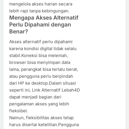
mengelola akses harian secara
lebih rapi tanpa kebingungan.
Mengapa Akses Alternatif
Perlu Dipahami dengan
Benar?
Akses alternatif perlu dipahami
karena kondisi digital tidak selalu
stabil.Koneksi bisa melemah,
browser bisa menyimpan data
lama, perangkat bisa terlalu berat,
atau pengguna perlu berpindah
dari HP ke desktop.Dalam situasi
seperti ini, Link Alternatif Lebah4D
dapat menjadi bagian dari
pengalaman akses yang lebih
fleksibel.
Namun, fleksibilitas akses tetap
harus disertai ketelitian.Pengguna