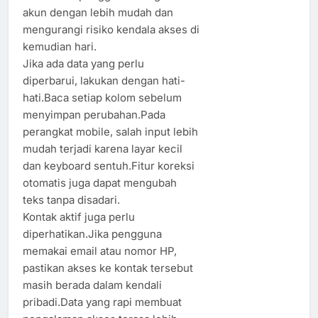
akun dengan lebih mudah dan
mengurangi risiko kendala akses di
kemudian hari.
Jika ada data yang perlu
diperbarui, lakukan dengan hati-
hati.Baca setiap kolom sebelum
menyimpan perubahan.Pada
perangkat mobile, salah input lebih
mudah terjadi karena layar kecil
dan keyboard sentuh.Fitur koreksi
otomatis juga dapat mengubah
teks tanpa disadari.
Kontak aktif juga perlu
diperhatikan.Jika pengguna
memakai email atau nomor HP,
pastikan akses ke kontak tersebut
masih berada dalam kendali
pribadi.Data yang rapi membuat