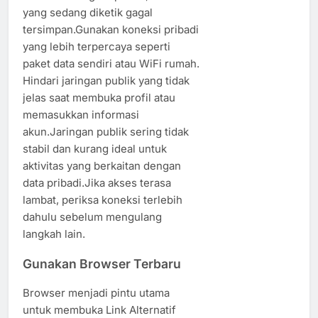
yang sedang diketik gagal
tersimpan.Gunakan koneksi pribadi
yang lebih terpercaya seperti
paket data sendiri atau WiFi rumah.
Hindari jaringan publik yang tidak
jelas saat membuka profil atau
memasukkan informasi
akun.Jaringan publik sering tidak
stabil dan kurang ideal untuk
aktivitas yang berkaitan dengan
data pribadi.Jika akses terasa
lambat, periksa koneksi terlebih
dahulu sebelum mengulang
langkah lain.
Gunakan Browser Terbaru
Browser menjadi pintu utama
untuk membuka Link Alternatif