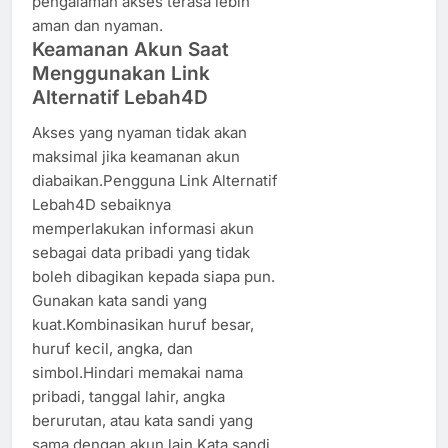
pengalaman akses terasa lebih
aman dan nyaman.
Keamanan Akun Saat
Menggunakan Link
Alternatif Lebah4D
Akses yang nyaman tidak akan
maksimal jika keamanan akun
diabaikan.Pengguna Link Alternatif
Lebah4D sebaiknya
memperlakukan informasi akun
sebagai data pribadi yang tidak
boleh dibagikan kepada siapa pun.
Gunakan kata sandi yang
kuat.Kombinasikan huruf besar,
huruf kecil, angka, dan
simbol.Hindari memakai nama
pribadi, tanggal lahir, angka
berurutan, atau kata sandi yang
sama dengan akun lain.Kata sandi