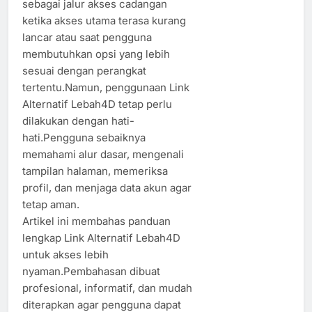
sebagai jalur akses cadangan
ketika akses utama terasa kurang
lancar atau saat pengguna
membutuhkan opsi yang lebih
sesuai dengan perangkat
tertentu.Namun, penggunaan Link
Alternatif Lebah4D tetap perlu
dilakukan dengan hati-
hati.Pengguna sebaiknya
memahami alur dasar, mengenali
tampilan halaman, memeriksa
profil, dan menjaga data akun agar
tetap aman.
Artikel ini membahas panduan
lengkap Link Alternatif Lebah4D
untuk akses lebih
nyaman.Pembahasan dibuat
profesional, informatif, dan mudah
diterapkan agar pengguna dapat