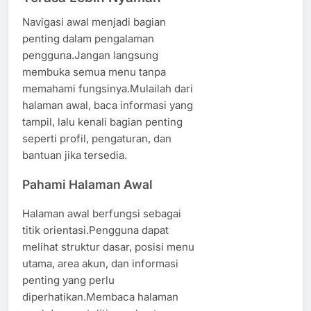
Navigasi awal menjadi bagian
penting dalam pengalaman
pengguna.Jangan langsung
membuka semua menu tanpa
memahami fungsinya.Mulailah dari
halaman awal, baca informasi yang
tampil, lalu kenali bagian penting
seperti profil, pengaturan, dan
bantuan jika tersedia.
Pahami Halaman Awal
Halaman awal berfungsi sebagai
titik orientasi.Pengguna dapat
melihat struktur dasar, posisi menu
utama, area akun, dan informasi
penting yang perlu
diperhatikan.Membaca halaman