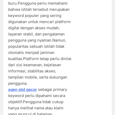
buru.Pengguna perlu memahami
bahwa istilah tersebut merupakan
keyword populer yang sering
digunakan untuk mencari platform
digital dengan akses mudah,
layanan stabil, dan pengalaman
pengguna yang nyaman.Namun,
popularitas sebuah istilah tidak
otomatis menjadi jaminan
kualitas.Platform tetap perlu dinilai
dari sisi keamanan, kejelasan
informasi, stabilitas akses,
tampilan mobile, serta dukungan
pengguna.
agen slot gacor
sebagai primary
keyword perlu dipahami secara
objektif.Pengguna tidak cukup
hanya melihat nama atau klaim
yang muncul di halaman