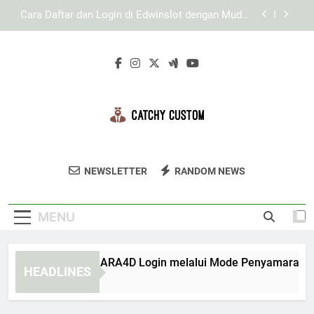
Skip
EDWINSLOT Login dan Pentingnya Navigasi
to
Sederhana bagi Pengguna
content
Login Edwinslot Alternatif untuk Akses Lebih
Lancar dan Aman
Cara Membuka TIARA4D Login melalui Mode
Penyamaran
Cara Daftar dan Login di Edwinslot dengan Mudah
untuk Pengguna Baru
EDWINSLOT Login dan Pentingnya Navigasi
Sederhana bagi Pengguna
Catchy Custom
Dapatkan T-Shirt Dan Merchandise Unik
Login Edwinslot Alternatif untuk Akses Lebih
NEWSLETTER
RANDOM NEWS
Lancar dan Aman
Dengan Desain Kustom Dari Catchy
Custom.
MENU
ara Membuka TIARA4D Login melalui Mode Penyamaran
HEADLINES
Weeks Ago