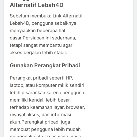
Alternatif Lebah4D
Sebelum membuka Link Alternatif
Lebah4D, pengguna sebaiknya
menyiapkan beberapa hal
dasar.Persiapan ini sederhana,
tetapi sangat membantu agar
akses berjalan lebih stabil.
Gunakan Perangkat Pribadi
Perangkat pribadi seperti HP,
laptop, atau komputer milik sendiri
lebih disarankan karena pengguna
memiliki kendali lebih besar
terhadap keamanan layar, browser,
riwayat akses, dan informasi
akun.Perangkat pribadi juga
membuat pengguna lebih mudah
mengenali pola akses yang biasa