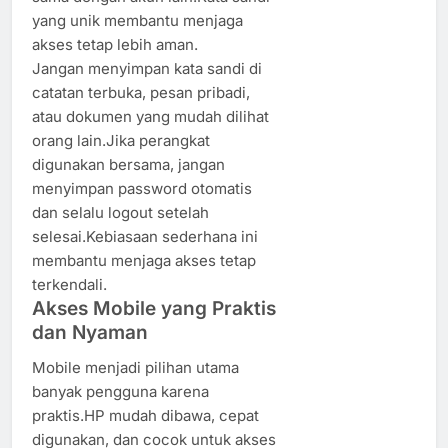
yang unik membantu menjaga
akses tetap lebih aman.
Jangan menyimpan kata sandi di
catatan terbuka, pesan pribadi,
atau dokumen yang mudah dilihat
orang lain.Jika perangkat
digunakan bersama, jangan
menyimpan password otomatis
dan selalu logout setelah
selesai.Kebiasaan sederhana ini
membantu menjaga akses tetap
terkendali.
Akses Mobile yang Praktis
dan Nyaman
Mobile menjadi pilihan utama
banyak pengguna karena
praktis.HP mudah dibawa, cepat
digunakan, dan cocok untuk akses