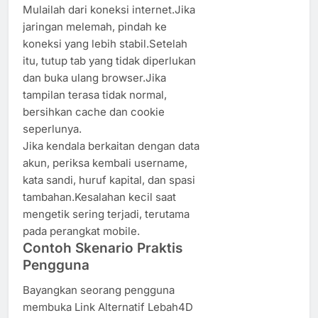
Mulailah dari koneksi internet.Jika
jaringan melemah, pindah ke
koneksi yang lebih stabil.Setelah
itu, tutup tab yang tidak diperlukan
dan buka ulang browser.Jika
tampilan terasa tidak normal,
bersihkan cache dan cookie
seperlunya.
Jika kendala berkaitan dengan data
akun, periksa kembali username,
kata sandi, huruf kapital, dan spasi
tambahan.Kesalahan kecil saat
mengetik sering terjadi, terutama
pada perangkat mobile.
Contoh Skenario Praktis
Pengguna
Bayangkan seorang pengguna
membuka Link Alternatif Lebah4D