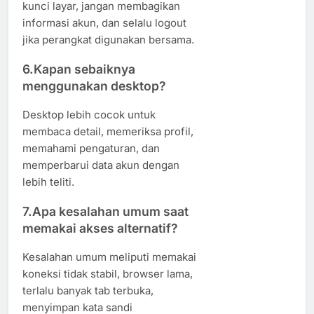
kunci layar, jangan membagikan
informasi akun, dan selalu logout
jika perangkat digunakan bersama.
6.Kapan sebaiknya
menggunakan desktop?
Desktop lebih cocok untuk
membaca detail, memeriksa profil,
memahami pengaturan, dan
memperbarui data akun dengan
lebih teliti.
7.Apa kesalahan umum saat
memakai akses alternatif?
Kesalahan umum meliputi memakai
koneksi tidak stabil, browser lama,
terlalu banyak tab terbuka,
menyimpan kata sandi