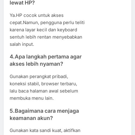
lewat HP?
Ya.HP cocok untuk akses
cepat.Namun, pengguna perlu teliti
karena layar kecil dan keyboard
sentuh lebih rentan menyebabkan
salah input.
4.Apa langkah pertama agar
akses lebih nyaman?
Gunakan perangkat pribadi,
koneksi stabil, browser terbaru,
lalu baca halaman awal sebelum
membuka menu lain.
5.Bagaimana cara menjaga
keamanan akun?
Gunakan kata sandi kuat, aktifkan