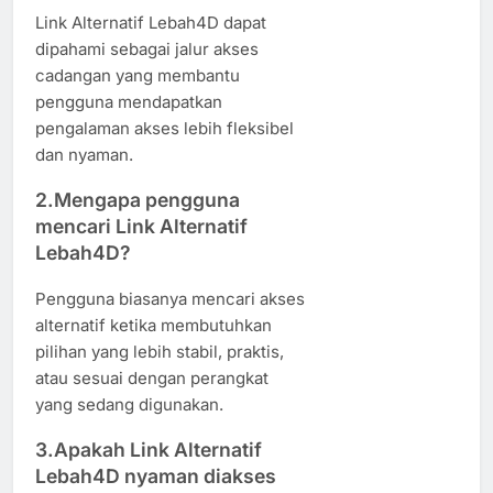
Link Alternatif Lebah4D dapat
dipahami sebagai jalur akses
cadangan yang membantu
pengguna mendapatkan
pengalaman akses lebih fleksibel
dan nyaman.
2.Mengapa pengguna
mencari Link Alternatif
Lebah4D?
Pengguna biasanya mencari akses
alternatif ketika membutuhkan
pilihan yang lebih stabil, praktis,
atau sesuai dengan perangkat
yang sedang digunakan.
3.Apakah Link Alternatif
Lebah4D nyaman diakses