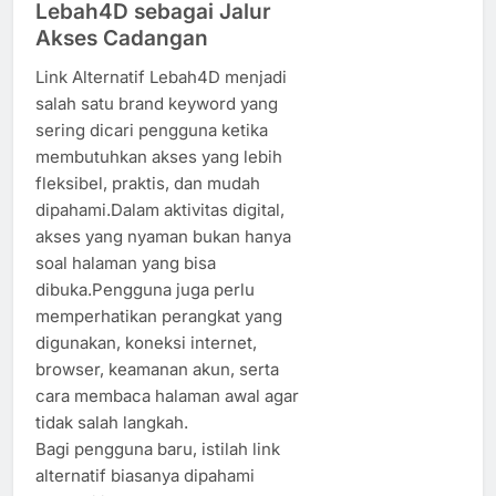
Lebah4D sebagai Jalur
Akses Cadangan
Link Alternatif Lebah4D menjadi
salah satu brand keyword yang
sering dicari pengguna ketika
membutuhkan akses yang lebih
fleksibel, praktis, dan mudah
dipahami.Dalam aktivitas digital,
akses yang nyaman bukan hanya
soal halaman yang bisa
dibuka.Pengguna juga perlu
memperhatikan perangkat yang
digunakan, koneksi internet,
browser, keamanan akun, serta
cara membaca halaman awal agar
tidak salah langkah.
Bagi pengguna baru, istilah link
alternatif biasanya dipahami