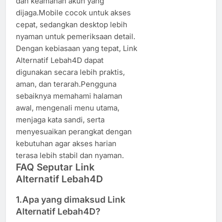
dan keamanan akun yang
dijaga.Mobile cocok untuk akses
cepat, sedangkan desktop lebih
nyaman untuk pemeriksaan detail.
Dengan kebiasaan yang tepat, Link
Alternatif Lebah4D dapat
digunakan secara lebih praktis,
aman, dan terarah.Pengguna
sebaiknya memahami halaman
awal, mengenali menu utama,
menjaga kata sandi, serta
menyesuaikan perangkat dengan
kebutuhan agar akses harian
terasa lebih stabil dan nyaman.
FAQ Seputar Link
Alternatif Lebah4D
1.Apa yang dimaksud Link
Alternatif Lebah4D?